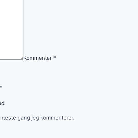
Kommentar
*
*
ed
l næste gang jeg kommenterer.