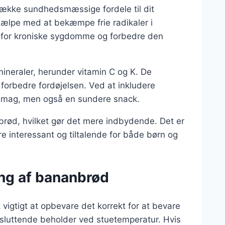
 række sundhedsmæssige fordele til dit
jælpe med at bekæmpe frie radikaler i
en for kroniske sygdomme og forbedre den
mineraler, herunder vitamin C og K. De
forbedre fordøjelsen. Ved at inkludere
 smag, men også en sundere snack.
nbrød, hvilket gør det mere indbydende. Det er
re interessant og tiltalende for både børn og
ing af bananbrød
igtigt at opbevare det korrekt for at bevare
tsluttende beholder ved stuetemperatur. Hvis