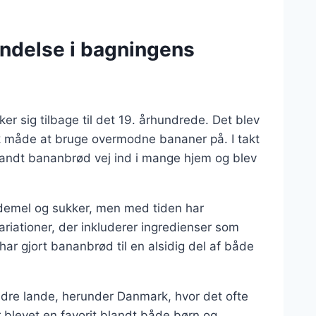
indelse i bagningens
r sig tilbage til det 19. århundrede. Det blev
sk måde at bruge overmodne bananer på. I takt
 fandt bananbrød vej ind i mange hjem og blev
demel og sukker, men med tiden har
 variationer, der inkluderer ingredienser som
har gjort bananbrød til en alsidig del af både
andre lande, herunder Danmark, hvor det ofte
 blevet en favorit blandt både børn og