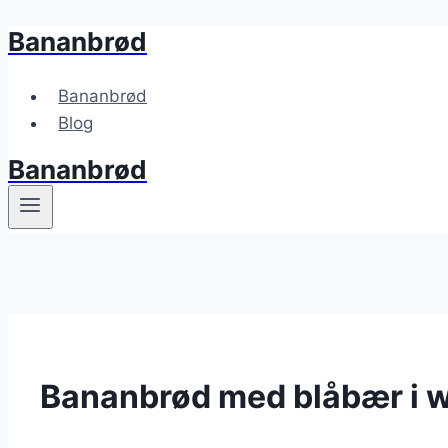
Bananbrød
Fortsæt
til
indhold
Bananbrød
Blog
Bananbrød
Bananbrød med blåbær i 