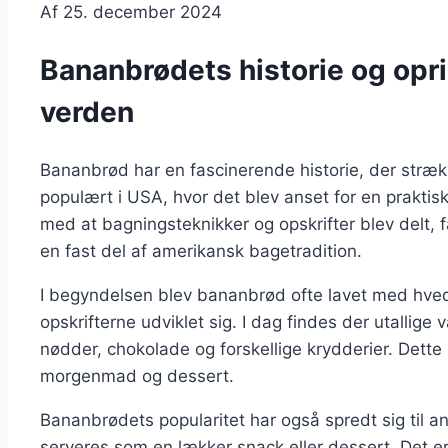
Af
25. december 2024
Bananbrødets historie og opr
verden
Bananbrød har en fascinerende historie, der strække
populært i USA, hvor det blev anset for en prakti
med at bagningsteknikker og opskrifter blev delt,
en fast del af amerikansk bagetradition.
I begyndelsen blev bananbrød ofte lavet med hve
opskrifterne udviklet sig. I dag findes der utallige
nødder, chokolade og forskellige krydderier. Dette 
morgenmad og dessert.
Bananbrødets popularitet har også spredt sig til 
serveres som en lækker snack eller dessert. Det er