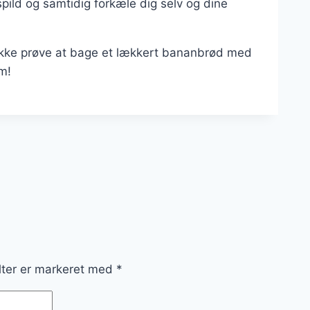
ld og samtidig forkæle dig selv og dine
ikke prøve at bage et lækkert bananbrød med
em!
lter er markeret med
*