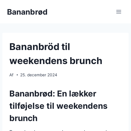
Fortsæt
Bananbrød
til
indhold
Bananbröd til
weekendens brunch
Af
25. december 2024
Bananbrød: En lækker
tilføjelse til weekendens
brunch