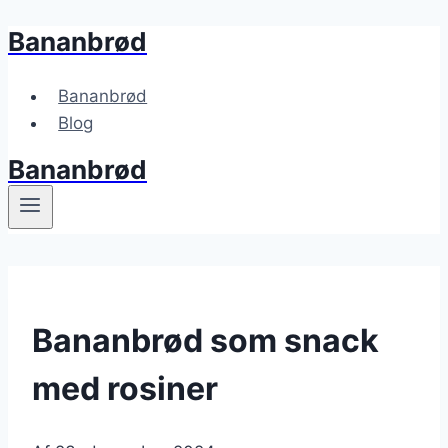
Bananbrød
Fortsæt
til
indhold
Bananbrød
Blog
Bananbrød
Bananbrød som snack
med rosiner