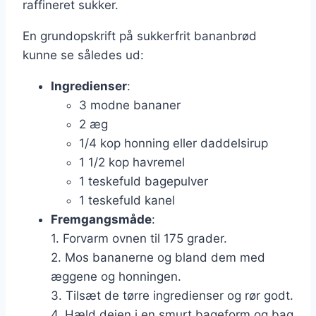
raffineret sukker.
En grundopskrift på sukkerfrit bananbrød
kunne se således ud:
Ingredienser
:
3 modne bananer
2 æg
1/4 kop honning eller daddelsirup
1 1/2 kop havremel
1 teskefuld bagepulver
1 teskefuld kanel
Fremgangsmåde
:
1. Forvarm ovnen til 175 grader.
2. Mos bananerne og bland dem med
æggene og honningen.
3. Tilsæt de tørre ingredienser og rør godt.
4. Hæld dejen i en smurt bageform og bag