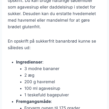
opskrift. Du kan bruge naturlige sødemidler
som agavesirup eller daddelsirup i stedet for
sukker. Desuden kan du erstatte hvedemelet
med havremel eller mandelmel for at gøre
brødet glutenfrit.
En opskrift på sukkerfrit bananbrød kunne se
således ud:
Ingredienser
:
3 modne bananer
2 æg
200 g havremel
100 ml agavesirup
1 teskefuld bagepulver
Fremgangsmåde
:
Forvarm ovnen til 175 grader.