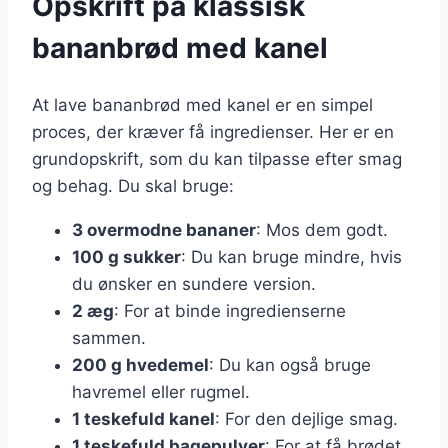
Opskrift på klassisk
bananbrød med kanel
At lave bananbrød med kanel er en simpel
proces, der kræver få ingredienser. Her er en
grundopskrift, som du kan tilpasse efter smag
og behag. Du skal bruge:
3 overmodne bananer
: Mos dem godt.
100 g sukker
: Du kan bruge mindre, hvis
du ønsker en sundere version.
2 æg
: For at binde ingredienserne
sammen.
200 g hvedemel
: Du kan også bruge
havremel eller rugmel.
1 teskefuld kanel
: For den dejlige smag.
1 teskefuld bagepulver
: For at få brødet