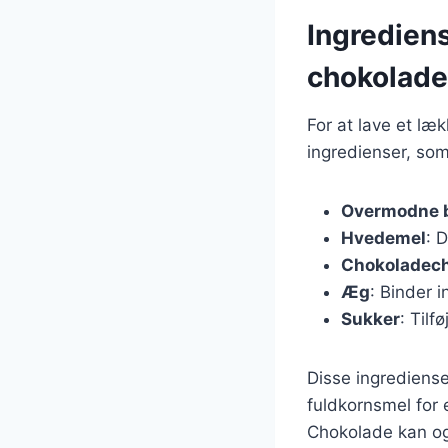
Ingredien
chokolade
For at lave et l
ingredienser, som
Overmodne 
Hvedemel
: 
Chokoladec
Æg
: Binder 
Sukker
: Til
Disse ingrediense
fuldkornsmel for 
Chokolade kan og