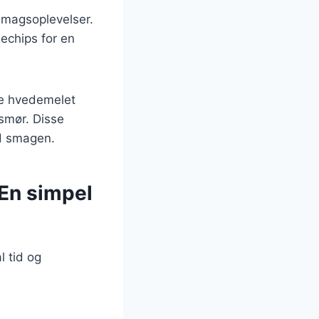
smagsoplevelser.
chips for en
te hvedemelet
 smør. Disse
d smagen.
En simpel
 tid og