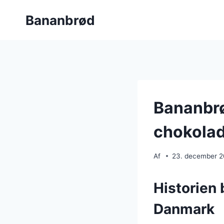
Fortsæt
Bananbrød
til
indhold
Bananbrø
chokolad
Af
23. december 
Historien 
Danmark