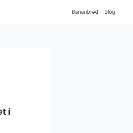
Bananbrød
Blog
t i