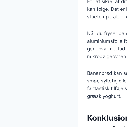
For at sikre, at d
kan følge. Det e
stuetemperatur i 
Når du fryser bana
aluminiumsfolie fo
genopvarme, lad d
mikrobølgeovnen
Bananbrød kan ser
smør, syltetøj el
fantastisk tilføj
græsk yoghurt.
Konklusio