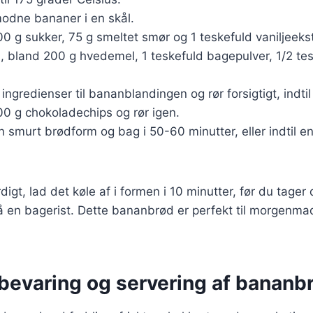
odne bananer i en skål.
00 g sukker, 75 g smeltet smør og 1 teskefuld vaniljeekst
l, bland 200 g hvedemel, 1 teskefuld bagepulver, 1/2 te
 ingredienser til bananblandingen og rør forsigtigt, indtil 
00 g chokoladechips og rør igen.
n smurt brødform og bag i 50-60 minutter, eller indtil 
igt, lad det køle af i formen i 10 minutter, før du tager
på en bagerist. Dette bananbrød er perfekt til morgenma
pbevaring og servering af bananb