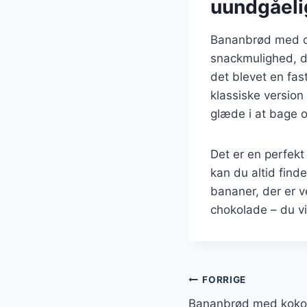
uundgåeli
Bananbrød med ch
snackmulighed, de
det blevet en fa
klassiske version 
glæde i at bage 
Det er en perfek
kan du altid find
bananer, der er v
chokolade – du vil
Indlægsnavi
FORRIGE
Bananbrød med kokos t