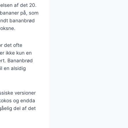
delsen af det 20.
 bananer på, som
 fandt bananbrød
voksne.
r det ofte
 er ikke kun en
ert. Bananbrød
l en alsidig
ssiske versioner
, kokos og endda
åelig del af det