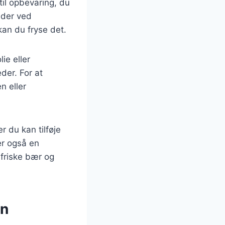
 til opbevaring, du
lder ved
kan du fryse det.
ie eller
der. For at
n eller
 du kan tilføje
er også en
 friske bær og
en