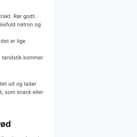
rakt. Rør godt.
skefuld natron og
det er lige
en tandstik kommer
 det ud og lader
d, som snack eller
rød