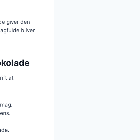
de giver den
agfulde bliver
okolade
ift at
 smag.
tens.
ade.