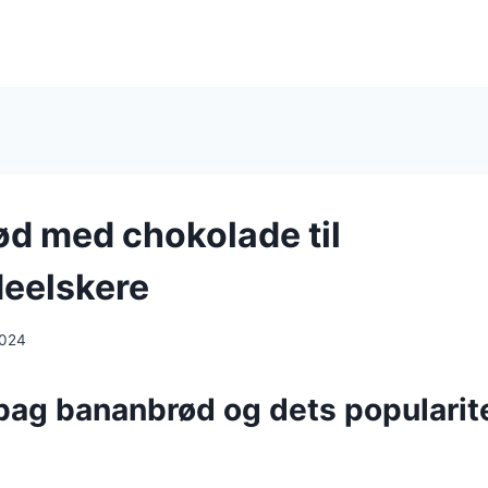
d med chokolade til
eelskere
2024
bag bananbrød og dets popularite