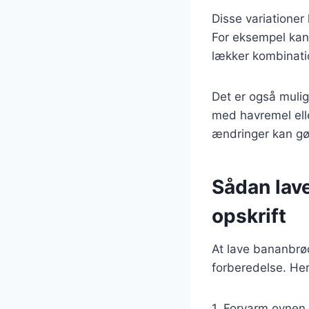
Disse variatione
For eksempel kan
lækker kombinati
Det er også mulig
med havremel elle
ændringer kan g
Sådan lav
opskrift
At lave bananbrø
forberedelse. Her
1. Forvarm ovnen 