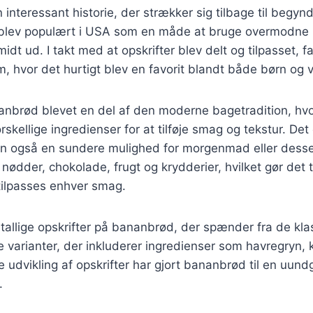
interessant historie, der strækker sig tilbage til begyn
 blev populært i USA som en måde at bruge overmodne
 smidt ud. I takt med at opskrifter blev delt og tilpasset,
em, hvor det hurtigt blev en favorit blandt både børn og 
anbrød blevet en del af den moderne bagetradition, hvo
skellige ingredienser for at tilføje smag og tekstur. Det
n også en sundere mulighed for morgenmad eller dess
ødder, chokolade, frugt og krydderier, hvilket gør det ti
 tilpasses enhver smag.
utallige opskrifter på bananbrød, der spænder fra de kla
ve varianter, der inkluderer ingredienser som havregryn
 udvikling af opskrifter har gjort bananbrød til en uundg
.