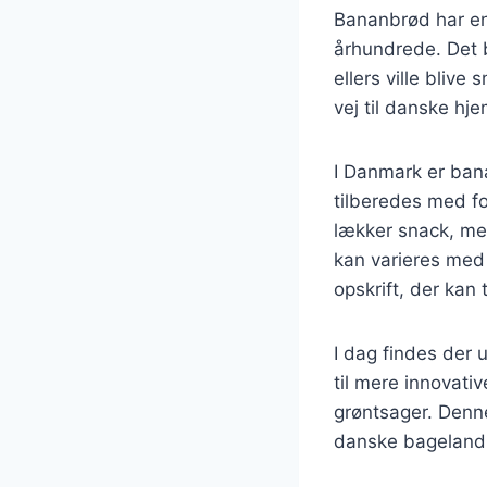
Bananbrød har en 
århundrede. Det
ellers ville blive
vej til danske hj
I Danmark er ban
tilberedes med for
lækker snack, me
kan varieres med n
opskrift, der kan
I dag findes der 
til mere innovati
grøntsager. Denne
danske bageland