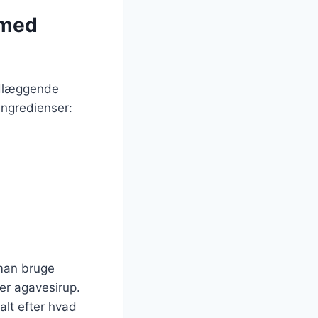
 med
ndlæggende
ingredienser:
 man bruge
ler agavesirup.
alt efter hvad