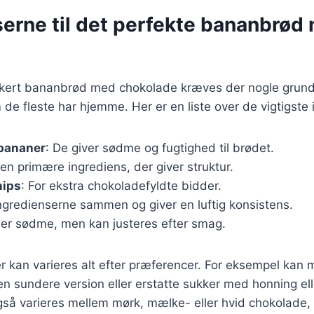
serne til det perfekte bananbrød
ækkert bananbrød med chokolade kræves der nogle gru
 de fleste har hjemme. Her er en liste over de vigtigste 
bananer
: De giver sødme og fugtighed til brødet.
Den primære ingrediens, der giver struktur.
hips
: For ekstra chokoladefyldte bidder.
ingredienserne sammen og giver en luftig konsistens.
føjer sødme, men kan justeres efter smag.
r kan varieres alt efter præferencer. For eksempel kan
en sundere version eller erstatte sukker med honning el
så varieres mellem mørk, mælke- eller hvid chokolade, 