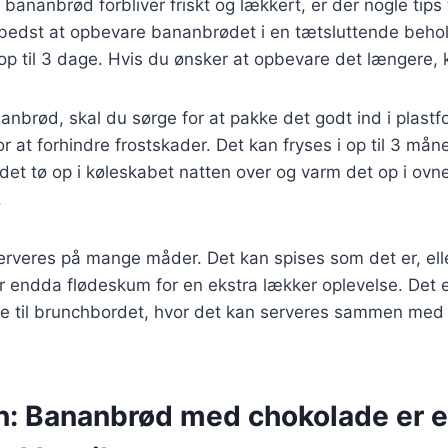
it bananbrød forbliver friskt og lækkert, er der nogle tips
r bedst at opbevare bananbrødet i en tætsluttende beho
op til 3 dage. Hvis du ønsker at opbevare det længere, 
nbrød, skal du sørge for at pakke det godt ind i plastfol
r at forhindre frostskader. Det kan fryses i op til 3 måne
et tø op i køleskabet natten over og varm det op i ovne
.
veres på mange måder. Det kan spises som det er, eller
ler endda flødeskum for en ekstra lækker oplevelse. Det 
else til brunchbordet, hvor det kan serveres sammen med
n: Bananbrød med chokolade er 