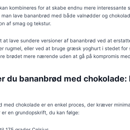
r kan kombineres for at skabe endnu mere interessante 
 man lave bananbrød med både valnødder og chokolade
on af smag og tekstur.
t at lave sundere versioner af bananbrød ved at erstat
r rugmel, eller ved at bruge græsk yoghurt i stedet for
øre brødet mere nærende uden at gå på kompromis me
er du bananbrød med chokolade: 
d med chokolade er en enkel proces, der kræver minimal
 er en grundopskrift, du kan følge:
til 175 grader Celsius.