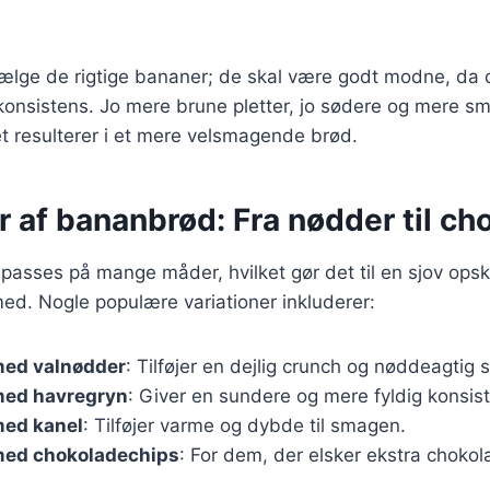
 vælge de rigtige bananer; de skal være godt modne, da 
onsistens. Jo mere brune pletter, jo sødere og mere sm
t resulterer i et mere velsmagende brød.
r af bananbrød: Fra nødder til ch
passes på mange måder, hvilket gør det til en sjov opskr
ed. Nogle populære variationer inkluderer:
ed valnødder
: Tilføjer en dejlig crunch og nøddeagtig
med havregryn
: Giver en sundere og mere fyldig konsis
ed kanel
: Tilføjer varme og dybde til smagen.
ed chokoladechips
: For dem, der elsker ekstra chokol