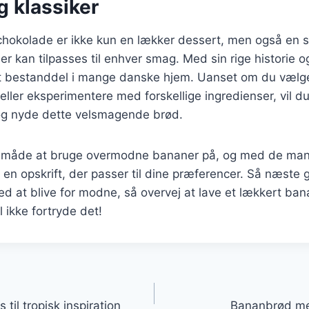
g klassiker
okolade er ikke kun en lækker dessert, men også en 
r kan tilpasses til enhver smag. Med sin rige historie o
st bestanddel i mange danske hjem. Uanset om du vælge
eller eksperimentere med forskellige ingredienser, vil du
og nyde dette velsmagende brød.
t måde at bruge overmodne bananer på, og med de mang
e en opskrift, der passer til dine præferencer. Så næste
ed at blive for modne, så overvej at lave et lækkert b
 ikke fortryde det!
gation
il tropisk inspiration
Bananbrød med