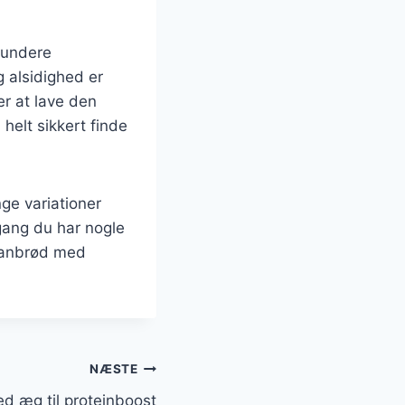
sundere
g alsidighed er
r at lave den
 helt sikkert finde
e variationer
 gang du har nogle
ananbrød med
NÆSTE
 æg til proteinboost