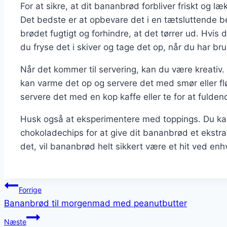
For at sikre, at dit bananbrød forbliver friskt og læ
Det bedste er at opbevare det i en tætsluttende b
brødet fugtigt og forhindre, at det tørrer ud. Hvis
du fryse det i skiver og tage det op, når du har bru
Når det kommer til servering, kan du være kreativ.
kan varme det op og servere det med smør eller f
servere det med en kop kaffe eller te for at fulde
Husk også at eksperimentere med toppings. Du kan t
chokoladechips for at give dit bananbrød et ekstra
det, vil bananbrød helt sikkert være et hit ved enh
Indlægsnavigation
Forrige
Bananbrød til morgenmad med peanutbutter
Næste