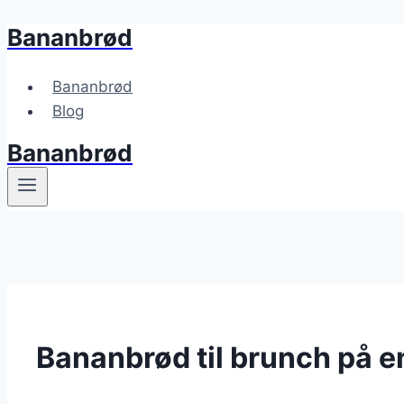
Bananbrød
Fortsæt
til
indhold
Bananbrød
Blog
Bananbrød
Bananbrød til brunch på 