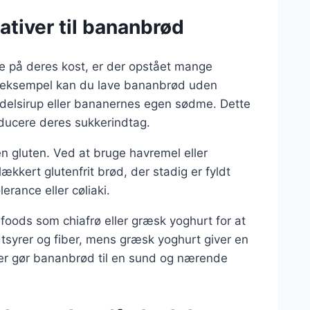
ativer til bananbrød
e på deres kost, er der opstået mange
For eksempel kan du lave bananbrød uden
delsirup eller bananernes egen sødme. Dette
reducere deres sukkerindtag.
 gluten. Ved at bruge havremel eller
kkert glutenfrit brød, der stadig er fyldt
rance eller cøliaki.
oods som chiafrø eller græsk yoghurt for at
tsyrer og fiber, mens græsk yoghurt giver en
lser gør bananbrød til en sund og nærende