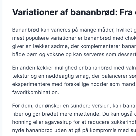
Variationer af bananbrød: Fra
Bananbrød kan varieres på mange måder, hvilket gør
mest populære variationer er bananbrød med choko
giver en lækker sødme, der komplementerer banane
både børn og voksne og kan serveres som dessert 
En anden lækker mulighed er bananbrød med valnød
tekstur og en nøddeagtig smag, der balancerer s
eksperimentere med forskellige nødder som mandle
favoritkombination.
For dem, der ønsker en sundere version, kan bana
fiber og gør brødet mere mættende. Du kan også o
honning eller agavesirup for at reducere sukkerindh
nyde bananbrød uden at gå på kompromis med s