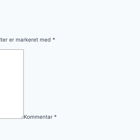
lter er markeret med
*
Kommentar
*