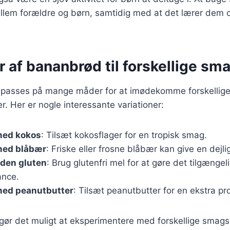
llem forældre og børn, samtidig med at det lærer dem
r af bananbrød til forskellige sm
lpasses på mange måder for at imødekomme forskellig
 Her er nogle interessante variationer:
med kokos
: Tilsæt kokosflager for en tropisk smag.
med blåbær
: Friske eller frosne blåbær kan give en dejli
den gluten
: Brug glutenfri mel for at gøre det tilgænge
ance.
ed peanutbutter
: Tilsæt peanutbutter for en ekstra pr
 gør det muligt at eksperimentere med forskellige smag