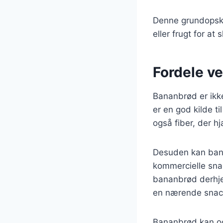
Denne grundopskr
eller frugt for a
Fordele ve
Bananbrød er ikk
er en god kilde t
også fiber, der 
Desuden kan ban
kommercielle snac
bananbrød derhje
en nærende snac
Bananbrød kan og