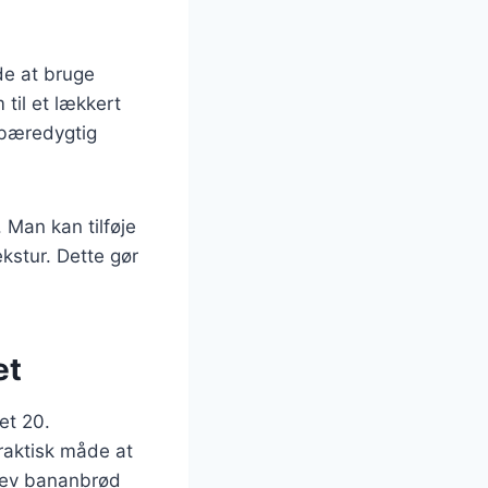
de at bruge
til et lækkert
 bæredygtig
 Man kan tilføje
ekstur. Dette gør
et
et 20.
raktisk måde at
lev bananbrød