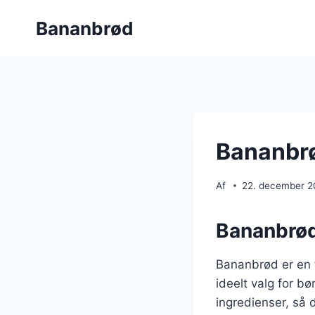
Fortsæt
Bananbrød
til
indhold
Bananbrø
Af
22. december 
Bananbrød
Bananbrød er en f
ideelt valg for b
ingredienser, så 