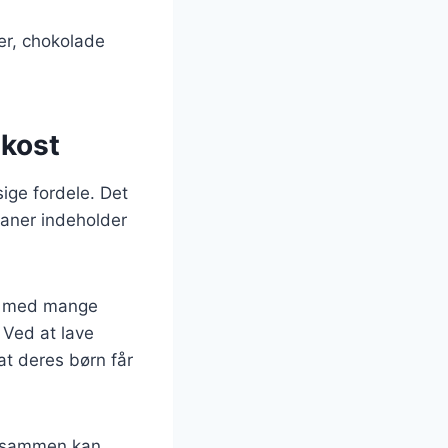
er, chokolade
 kost
ge fordele. Det
ananer indeholder
t med mange
 Ved at lave
at deres børn får
ge sammen kan