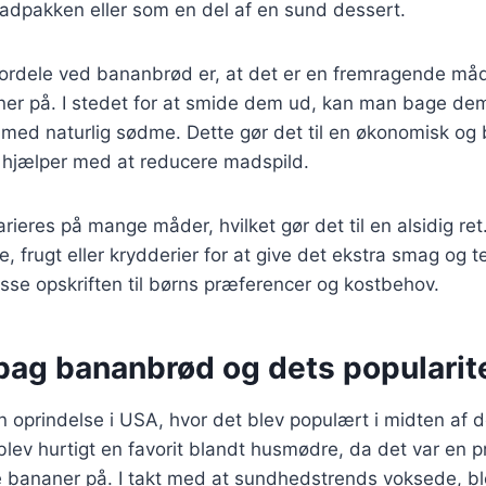
adpakken eller som en del af en sund dessert.
 fordele ved bananbrød er, at det er en fremragende må
r på. I stedet for at smide dem ud, kan man bage dem 
t med naturlig sødme. Dette gør det til en økonomisk og
å hjælper med at reducere madspild.
ieres på mange måder, hvilket gør det til en alsidig ret.
, frugt eller krydderier for at give det ekstra smag og t
passe opskriften til børns præferencer og kostbehov.
 bag bananbrød og dets popularit
 oprindelse i USA, hvor det blev populært i midten af d
lev hurtigt en favorit blandt husmødre, da det var en p
bananer på. I takt med at sundhedstrends voksede, b