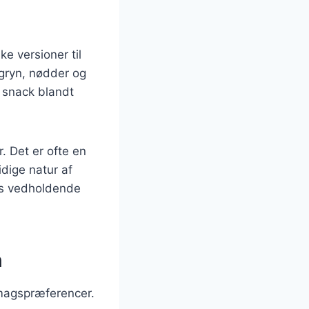
ke versioner til
egryn, nødder og
r snack blandt
. Det er ofte en
dige natur af
ets vedholdende
n
smagspræferencer.