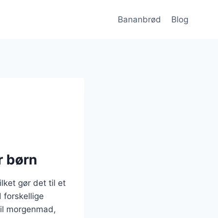
Bananbrød
Blog
r børn
et gør det til et
 forskellige
til morgenmad,