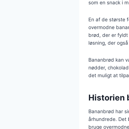
som en snack i m
En af de største
overmodne banane
brød, der er fyld
løsning, der ogs
Bananbrød kan var
nødder, chokolade
det muligt at til
Historien
Bananbrød har sin
århundrede. Det b
bruge overmodne 