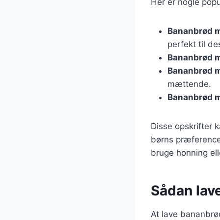
Her er nogle popu
Bananbrød 
perfekt til de
Bananbrød m
Bananbrød 
mættende.
Bananbrød m
Disse opskrifter k
børns præference
bruge honning el
Sådan lav
At lave bananbrød