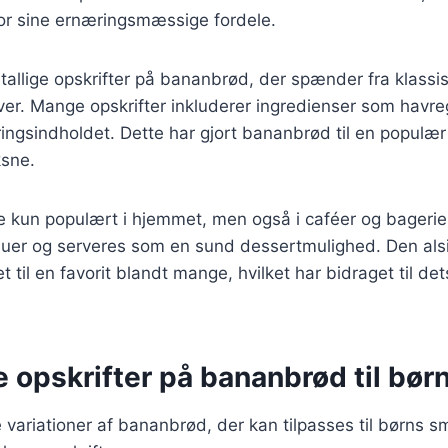
or sine ernæringsmæssige fordele.
utallige opskrifter på bananbrød, der spænder fra klassis
ver. Mange opskrifter inkluderer ingredienser som havr
ringsindholdet. Dette har gjort bananbrød til en populæ
sne.
 kun populært i hjemmet, men også i caféer og bagerier
uer og serveres som en sund dessertmulighed. Den alsi
 til en favorit blandt mange, hvilket har bidraget til d
e opskrifter på bananbrød til bør
variationer af bananbrød, der kan tilpasses til børns 