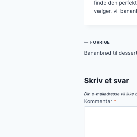
finde den perfekt
vælger, vil banan
Indlægsnavi
FORRIGE
Bananbrød til desse
Skriv et svar
Din e-mailadresse vil ikke b
Kommentar
*