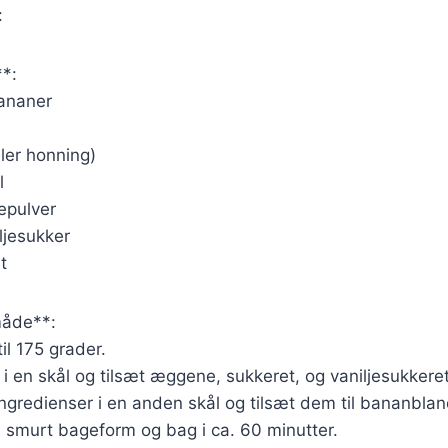
:
**:
ananer
ller honning)
l
epulver
ljesukker
t
åde**:
il 175 grader.
 en skål og tilsæt æggene, sukkeret, og vaniljesukkeret
ingredienser i en anden skål og tilsæt dem til bananbla
 smurt bageform og bag i ca. 60 minutter.