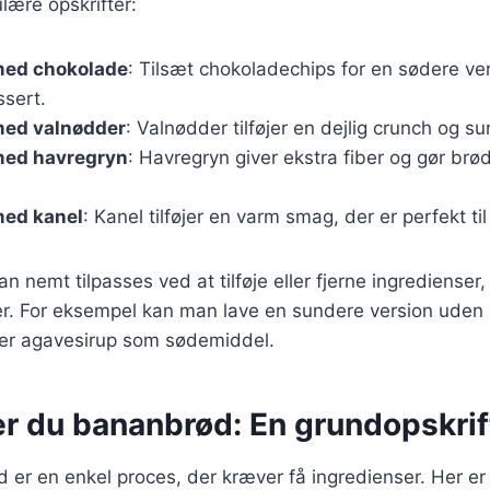
lære opskrifter:
med chokolade
: Tilsæt chokoladechips for en sødere ver
ssert.
ed valnødder
: Valnødder tilføjer en dejlig crunch og su
med havregryn
: Havregryn giver ekstra fiber og gør brø
ed kanel
: Kanel tilføjer en varm smag, der er perfekt til
an nemt tilpasses ved at tilføje eller fjerne ingredienser,
r. For eksempel kan man lave en sundere version uden 
ler agavesirup som sødemiddel.
er du bananbrød: En grundopskrif
 er en enkel proces, der kræver få ingredienser. Her er