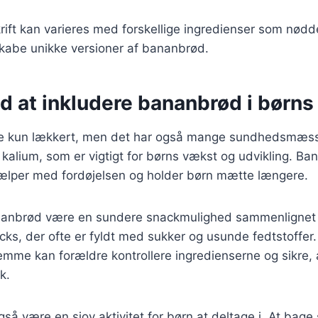
ift kan varieres med forskellige ingredienser som nødd
t skabe unikke versioner af bananbrød.
d at inkludere bananbrød i børns
e kun lækkert, men det har også mange sundhedsmæssi
il kalium, som er vigtigt for børns vækst og udvikling. B
hjælper med fordøjelsen og holder børn mætte længere.
anbrød være en sundere snackmulighed sammenligne
ks, der ofte er fyldt med sukker og usunde fedtstoffer.
mme kan forældre kontrollere ingredienserne og sikre, 
k.
så være en sjov aktivitet for børn at deltage i. At ba