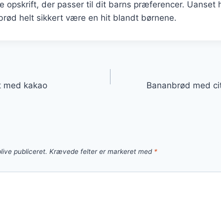
e opskrift, der passer til dit barns præferencer. Uanset 
brød helt sikkert være en hit blandt børnene.
gation
rt med kakao
Bananbrød med cit
live publiceret.
Krævede felter er markeret med
*