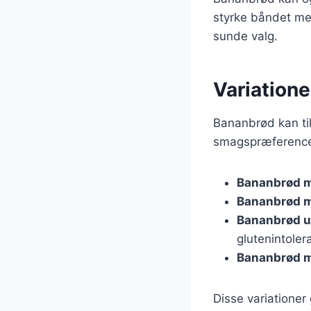
styrke båndet me
sunde valg.
Variatione
Bananbrød kan ti
smagspræferencer.
Bananbrød 
Bananbrød 
Bananbrød u
glutenintoler
Bananbrød m
Disse variationer