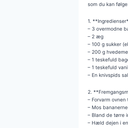
som du kan følge
1. **Ingredienser
– 3 overmodne b
– 2 æg
– 100 g sukker (e
– 200 g hvedeme
– 1 teskefuld bag
– 1 teskefuld vani
– En knivspids sal
2. **Fremgangsm
– Forvarm ovnen t
– Mos bananerne i
– Bland de tørre 
– Hæld dejen i en