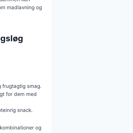
 om madlavning og
agsløg
e
g frugtagtig smag.
ligt for dem med
oteinrig snack.
skombinationer og