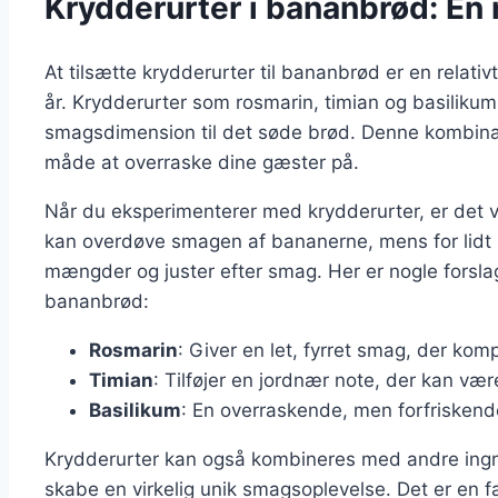
Krydderurter i bananbrød: En 
At tilsætte krydderurter til bananbrød er en relati
år. Krydderurter som rosmarin, timian og basilikum
smagsdimension til det søde brød. Denne kombinat
måde at overraske dine gæster på.
Når du eksperimenterer med krydderurter, er det vi
kan overdøve smagen af bananerne, mens for lid
mængder og juster efter smag. Her er nogle forslag 
bananbrød:
Rosmarin
: Giver en let, fyrret smag, der k
Timian
: Tilføjer en jordnær note, der kan vær
Basilikum
: En overraskende, men forfriskende
Krydderurter kan også kombineres med andre ingr
skabe en virkelig unik smagsoplevelse. Det er en fa