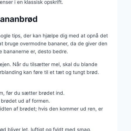
nser i en klassisk opskrift.
 bananbrød
ogle tips, der kan hjælpe dig med at opnå det
t at bruge overmodne bananer, da de giver den
 bananerne er, desto bedre.
ejen. Når du tilsætter mel, skal du blande
rblanding kan føre til et tæt og tungt brød.
rm, før du sætter brødet ind.
e brødet ud af formen.
midten af brødet; hvis den kommer ud ren, er
ød bliver let, luftigt og fyldt med smag.