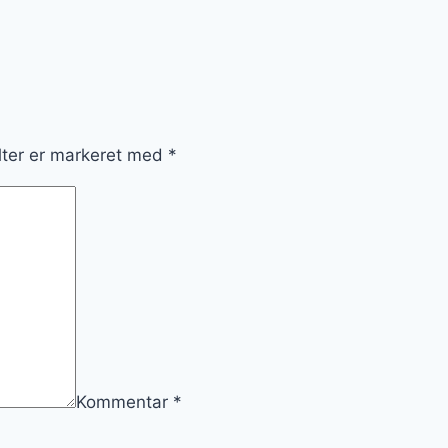
lter er markeret med
*
Kommentar
*