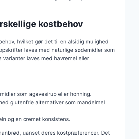
orskellige kostbehov
ehov, hvilket gør det til en alsidig mulighed
 opskrifter laves med naturlige sødemidler som
e varianter laves med havremel eller
emidler som agavesirup eller honning.
med glutenfrie alternativer som mandelmel
otein og en cremet konsistens.
bananbrød, uanset deres kostpræferencer. Det