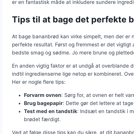
er en fantastisk måde at inkludere sundere ingredie
Tips til at bage det perfekte
At bage bananbrød kan virke simpelt, men der er n
perfekte resultat. Først og fremmest er det vigtig
bedste smag og sødme. Jo mere brune og plettede
En anden vigtig faktor er at undgå at overblande d
indtil ingredienserne lige netop er kombineret. Ove
Her er nogle flere tips:
Forvarm ovnen
: Sørg for, at ovnen er helt va
Brug bagepapir
: Dette gør det lettere at tag
Test med en tandstik
: Indsæt en tandstik i 
brødet færdigt.
Ved at følge disse tips kan du sikre, at dit bananbr