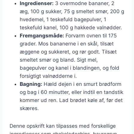
Ingredienser:
3 overmodne bananer, 2
æg, 100 g sukker, 75 g smeltet smør, 200 g
hvedemel, 1 teskefuld bagepulver, 1
teskefuld kanel, 100 g hakkede valnødder.
Fremgangsmåde:
Forvarm ovnen til 175
grader. Mos bananerne i en skål, tilsæt
æggene og sukkeret, og rør godt. Tilsæt
smeltet smør og bland. Sigt mel,
bagepulver og kanel i blandingen, og fold
forsigtigt valnødderne i.
Bagning:
Hæld dejen i en smurt brødform
og bag i 60 minutter, eller indtil en tandstik
kommer ud ren. Lad brødet køle af, før det
skæres.
Denne opskrift kan tilpasses med forskellige
ingredienser som chokoladechips, havregryn