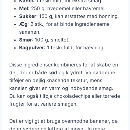
Kanel
: 1 teskefuld, for ekstra smag.
Mel
: 250 g, hvedemel eller havremel.
Sukker
: 150 g, kan erstattes med honning.
Æg
: 2 stk., for at binde ingredienserne
sammen.
Smør
: 100 g, smeltet.
Bagpulver
: 1 teskefuld, for hævning.
Disse ingredienser kombineres for at skabe en
dej, der er både sød og krydret. Valnødderne
tilføjer en dejlig knasende tekstur, mens
kanelen giver en varm og indbydende smag.
Du kan også tilføje chokoladechips eller tørrede
frugter for at variere smagen.
Det er vigtigt at bruge overmodne bananer, da
de er sødere og lettere at mose. Jo mere