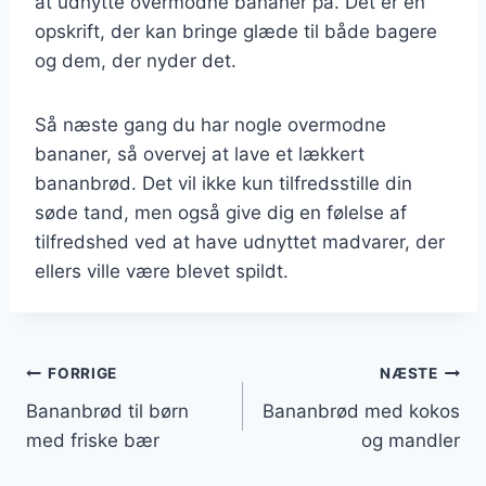
at udnytte overmodne bananer på. Det er en
opskrift, der kan bringe glæde til både bagere
og dem, der nyder det.
Så næste gang du har nogle overmodne
bananer, så overvej at lave et lækkert
bananbrød. Det vil ikke kun tilfredsstille din
søde tand, men også give dig en følelse af
tilfredshed ved at have udnyttet madvarer, der
ellers ville være blevet spildt.
Indlægsnavigation
FORRIGE
NÆSTE
Bananbrød til børn
Bananbrød med kokos
med friske bær
og mandler