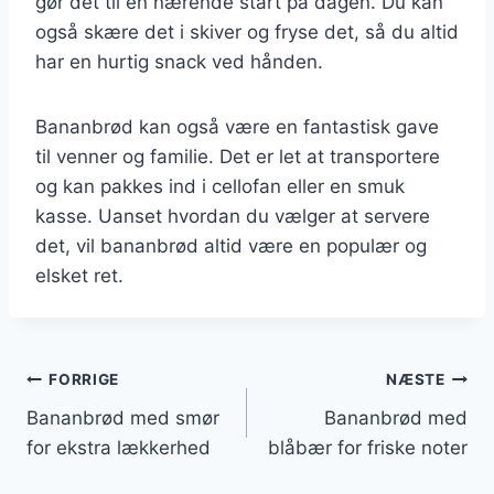
gør det til en nærende start på dagen. Du kan
også skære det i skiver og fryse det, så du altid
har en hurtig snack ved hånden.
Bananbrød kan også være en fantastisk gave
til venner og familie. Det er let at transportere
og kan pakkes ind i cellofan eller en smuk
kasse. Uanset hvordan du vælger at servere
det, vil bananbrød altid være en populær og
elsket ret.
Indlægsnavigation
FORRIGE
NÆSTE
Bananbrød med smør
Bananbrød med
for ekstra lækkerhed
blåbær for friske noter