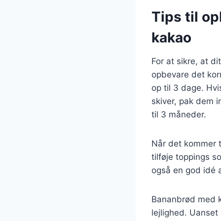
Tips til 
kakao
For at sikre, at d
opbevare det kor
op til 3 dage. Hv
skiver, pak dem in
til 3 måneder.
Når det kommer t
tilføje toppings s
også en god idé a
Bananbrød med kak
lejlighed. Uanset