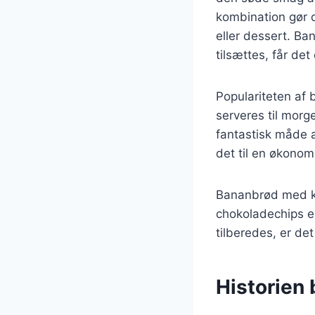
kombination gør d
eller dessert. Ba
tilsættes, får de
Populariteten af 
serveres til mor
fantastisk måde a
det til en økono
Bananbrød med ka
chokoladechips el
tilberedes, er det
Historien