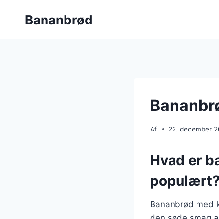
Fortsæt
Bananbrød
til
indhold
Bananbrø
Af
22. december 
Hvad er b
populært
Bananbrød med ka
den søde smag a