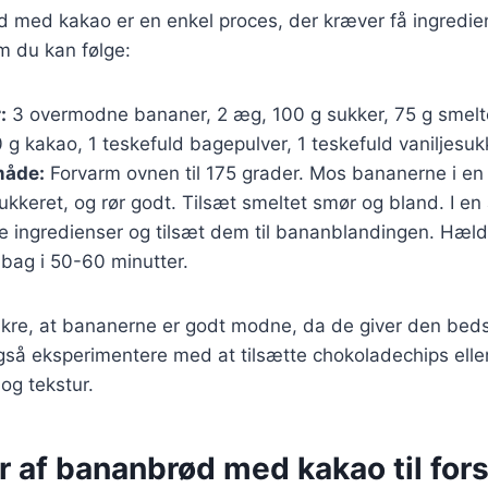
 med kakao er en enkel proces, der kræver få ingredien
m du kan følge:
:
3 overmodne bananer, 2 æg, 100 g sukker, 75 g smelt
g kakao, 1 teskefuld bagepulver, 1 teskefuld vaniljesuk
åde:
Forvarm ovnen til 175 grader. Mos bananerne i en s
keret, og rør godt. Tilsæt smeltet smør og bland. I en
e ingredienser og tilsæt dem til bananblandingen. Hæld
bag i 50-60 minutter.
 sikre, at bananerne er godt modne, da de giver den be
så eksperimentere med at tilsætte chokoladechips eller
og tekstur.
r af bananbrød med kakao til fors