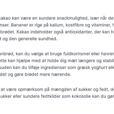
akao kan være en sundere snackmulighed, især når de
nser. Bananer er rige på kalium, kostfibre og vitaminer, h
brødet. Kakao indeholder også antioxidanter, der kan h
et og den generelle sundhed.
nbrød, kan du vælge at bruge fuldkornsmel eller havrem
ette kan hjælpe med at holde dig mæt længere og stabil
uden kan du tilføje ingredienser som græsk yoghurt ell
ldet og gøre brødet mere nærende.
gt at være opmærksom på mængden af sukker og fedt, de
ukker eller sundere fedtkilder som kokosolie kan du gø