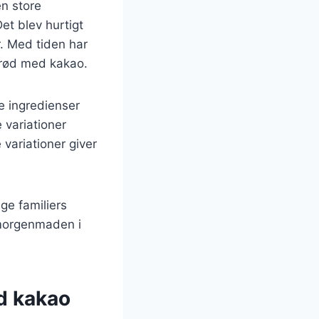
n store
et blev hurtigt
r. Med tiden har
nbrød med kakao.
e ingredienser
 variationer
variationer giver
ge familiers
f morgenmaden i
d kakao