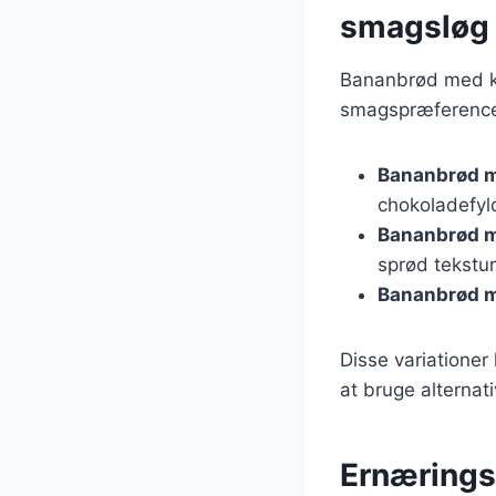
smagsløg
Bananbrød med ka
smagspræferencer
Bananbrød m
chokoladefyld
Bananbrød m
sprød tekstur
Bananbrød m
Disse variationer
at bruge alternat
Ernærings