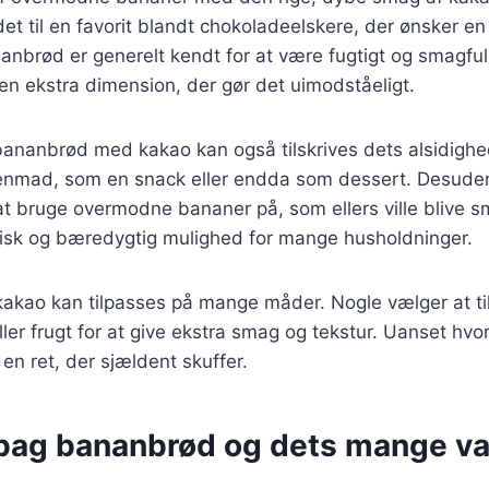
et til en favorit blandt chokoladeelskere, der ønsker e
nanbrød er generelt kendt for at være fugtigt og smagfu
t en ekstra dimension, der gør det uimodståeligt.
bananbrød med kakao kan også tilskrives dets alsidighe
genmad, som en snack eller endda som dessert. Desuden
t bruge overmodne bananer på, som ellers ville blive sm
misk og bæredygtig mulighed for mange husholdninger.
kao kan tilpasses på mange måder. Nogle vælger at ti
ler frugt for at give ekstra smag og tekstur. Uanset hvo
 en ret, der sjældent skuffer.
 bag bananbrød og dets mange va