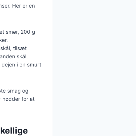
ser. Her er en
et smør, 200 g
ker.
kål, tilsæt
 anden skål,
 dejen i en smurt
dste smag og
 nødder for at
kellige