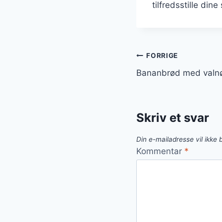
tilfredsstille din
Indlægsnavi
FORRIGE
Bananbrød med valnø
Skriv et svar
Din e-mailadresse vil ikke b
Kommentar
*