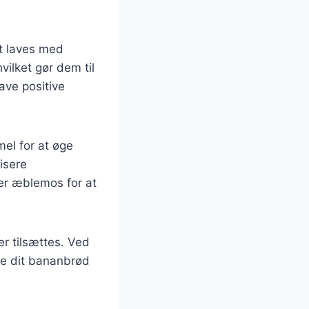
t laves med
vilket gør dem til
ave positive
el for at øge
isere
er æblemos for at
r tilsættes. Ved
re dit bananbrød