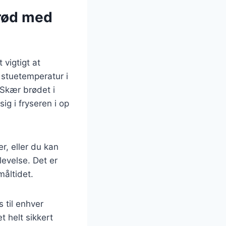
brød med
 vigtigt at
 stuetemperatur i
 Skær brødet i
ig i fryseren i op
, eller du kan
levelse. Det er
måltidet.
 til enhver
t helt sikkert