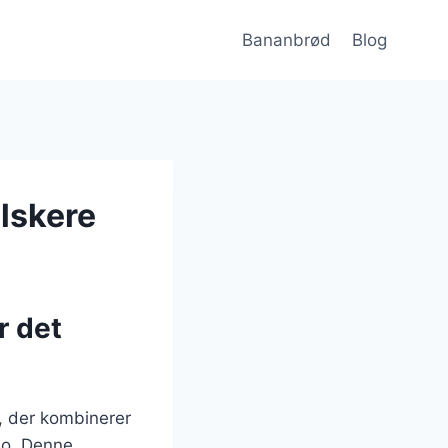
Bananbrød
Blog
lskere
r det
, der kombinerer
ao. Denne