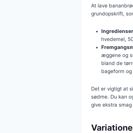
At lave bananbrød
grundopskrift, so
Ingredienser
hvedemel, 50 
Fremgangsm
æggene og suk
bland de tørr
bageform og 
Det er vigtigt at
sødme. Du kan og
give ekstra smag 
Variatione