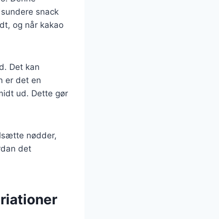
n sundere snack
ldt, og når kakao
d. Det kan
 er det en
idt ud. Dette gør
lsætte nødder,
rdan det
riationer