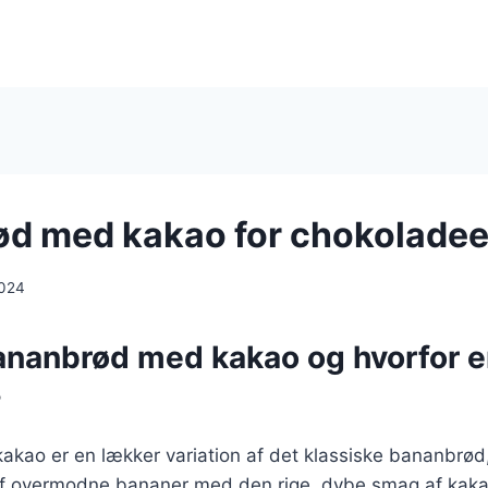
d med kakao for chokoladee
2024
ananbrød med kakao og hvorfor e
?
kao er en lækker variation af det klassiske bananbrød
f overmodne bananer med den rige, dybe smag af kak