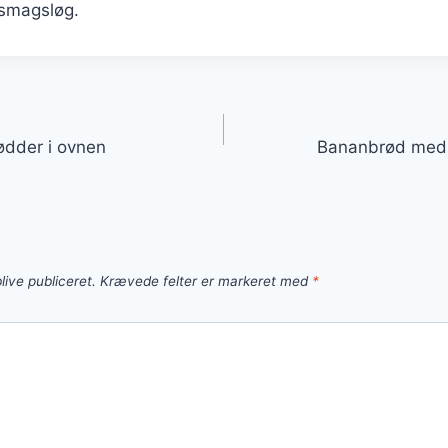
e smagsløg.
gation
dder i ovnen
Bananbrød med æ
live publiceret.
Krævede felter er markeret med
*