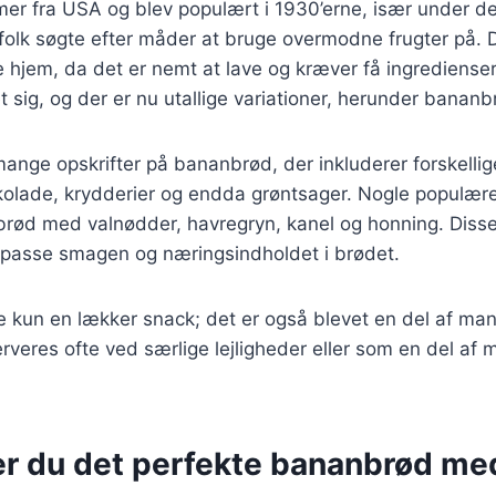
r fra USA og blev populært i 1930’erne, især under de
folk søgte efter måder at bruge overmodne frugter på. D
e hjem, da det er nemt at lave og kræver få ingrediense
et sig, og der er nu utallige variationer, herunder bana
mange opskrifter på bananbrød, der inkluderer forskellig
olade, krydderier og endda grøntsager. Nogle populære
rød med valnødder, havregryn, kanel og honning. Disse 
ilpasse smagen og næringsindholdet i brødet.
 kun en lækker snack; det er også blevet en del af man
serveres ofte ved særlige lejligheder eller som en del a
er du det perfekte bananbrød me