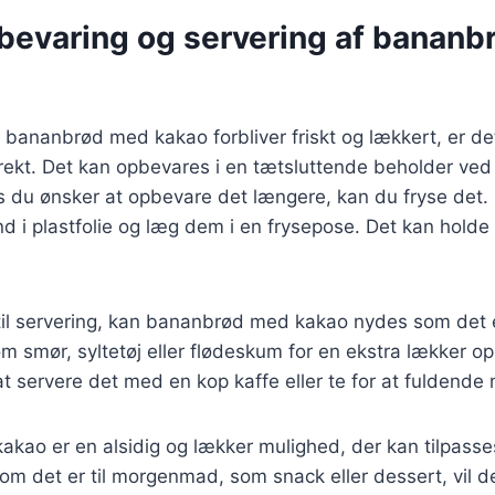
opbevaring og servering af banan
it bananbrød med kakao forbliver friskt og lækkert, er det
rekt. Det kan opbevares i en tætsluttende beholder ved
is du ønsker at opbevare det længere, kan du fryse det.
d i plastfolie og læg dem i en frysepose. Det kan holde s
il servering, kan bananbrød med kakao nydes som det er
om smør, syltetøj eller flødeskum for en ekstra lækker op
t servere det med en kop kaffe eller te for at fuldende 
ao er en alsidig og lækker mulighed, der kan tilpasses
 om det er til morgenmad, som snack eller dessert, vil de