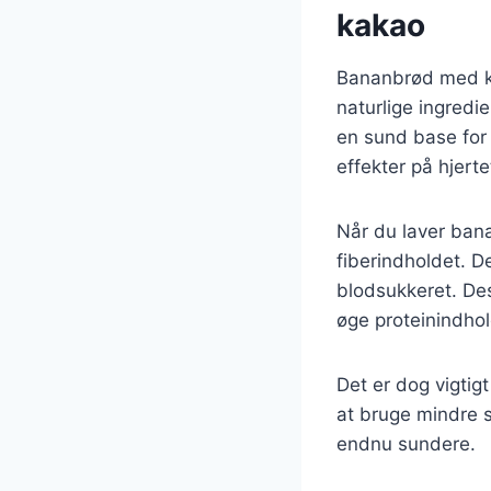
kakao
Bananbrød med k
naturlige ingredie
en sund base for 
effekter på hjert
Når du laver bana
fiberindholdet. D
blodsukkeret. Des
øge proteinindho
Det er dog vigti
at bruge mindre s
endnu sundere.