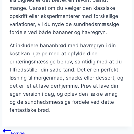
alsidighed er det blevet en favorit blandt
mange. Uanset om du vælger den klassiske
opskrift eller eksperimenterer med forskellige
variationer, vil du nyde de sundhedsmæssige
fordele ved både bananer og havregryn.
At inkludere bananbrød med havregryn i din
kost kan hjælpe med at opfylde dine
ernæringsmæssige behov, samtidig med at du
tilfredsstiller din søde tand. Det er en perfekt
løsning til morgenmad, snacks eller dessert, og
det er let at lave derhjemme. Prøv at lave din
egen version i dag, og oplev den lækre smag
og de sundhedsmæssige fordele ved dette
fantastiske brød.
Indlægsnavigation
Forrige