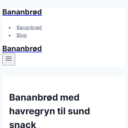
Bananbrød
Fortsæt
til
indhold
Bananbrød
Blog
Bananbrød
Bananbrød med
havregryn til sund
snack