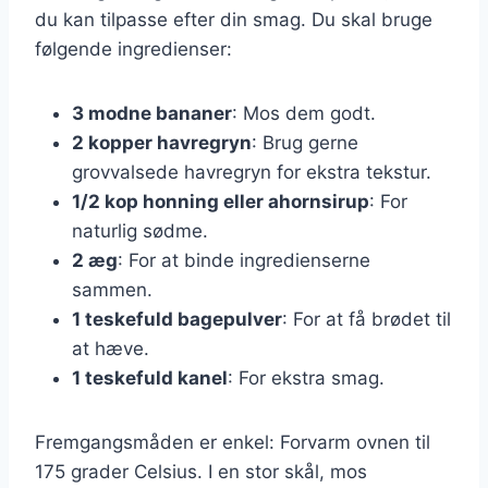
du kan tilpasse efter din smag. Du skal bruge
følgende ingredienser:
3 modne bananer
: Mos dem godt.
2 kopper havregryn
: Brug gerne
grovvalsede havregryn for ekstra tekstur.
1/2 kop honning eller ahornsirup
: For
naturlig sødme.
2 æg
: For at binde ingredienserne
sammen.
1 teskefuld bagepulver
: For at få brødet til
at hæve.
1 teskefuld kanel
: For ekstra smag.
Fremgangsmåden er enkel: Forvarm ovnen til
175 grader Celsius. I en stor skål, mos