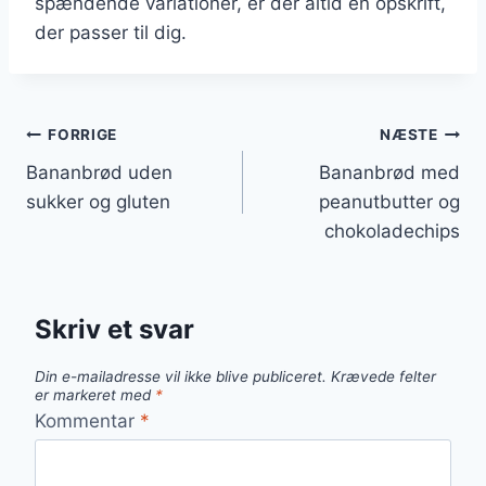
spændende variationer, er der altid en opskrift,
der passer til dig.
Indlægsnavigation
FORRIGE
NÆSTE
Bananbrød uden
Bananbrød med
sukker og gluten
peanutbutter og
chokoladechips
Skriv et svar
Din e-mailadresse vil ikke blive publiceret.
Krævede felter
er markeret med
*
Kommentar
*