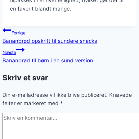
tilpasses til enhver lejlighed, hvilket gør det til
en favorit blandt mange.
Indlægsnavigation
Forrige
Bananbrød opskrift til sundere snacks
Næste
Bananbrød til børn i en sund version
Skriv et svar
Din e-mailadresse vil ikke blive publiceret.
Krævede
felter er markeret med
*