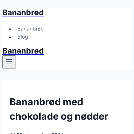
Bananbrød
Fortsæt
til
indhold
Bananbrød
Blog
Bananbrød
Bananbrød med
chokolade og nødder