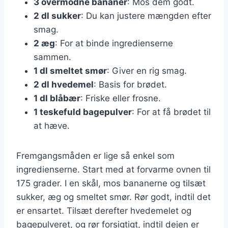
3 overmodne bananer
: Mos dem godt.
2 dl sukker
: Du kan justere mængden efter
smag.
2 æg
: For at binde ingredienserne
sammen.
1 dl smeltet smør
: Giver en rig smag.
2 dl hvedemel
: Basis for brødet.
1 dl blåbær
: Friske eller frosne.
1 teskefuld bagepulver
: For at få brødet til
at hæve.
Fremgangsmåden er lige så enkel som
ingredienserne. Start med at forvarme ovnen til
175 grader. I en skål, mos bananerne og tilsæt
sukker, æg og smeltet smør. Rør godt, indtil det
er ensartet. Tilsæt derefter hvedemelet og
bagepulveret, og rør forsigtigt, indtil dejen er