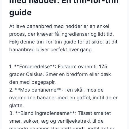
med nødder: En trin-for-trin
guide
At lave bananbrød med nødder er en enkel
proces, der kræver få ingredienser og lidt tid.
Følg denne trin-for-trin guide for at sikre, at dit
bananbrød bliver perfekt hver gang.
1. **Forberedelse**: Forvarm ovnen til 175
grader Celsius. Smør en brødform eller dæk
den med bagepapir.
2. **Mos bananerne**: I en skål, mos de
overmodne bananer med en gaffel, indtil de er
glatte.
3. **Bland ingredienserne**: Tilsæt smeltet
smør, sukker, æg og vaniljeekstrakt til de
mosede bananer. Rør godt rundt, indtil det er