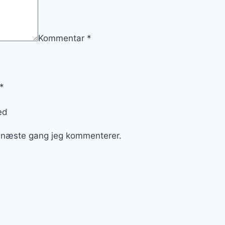
Kommentar
*
*
ed
l næste gang jeg kommenterer.