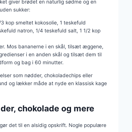
t giver brødet en naturlig sødme og en
 uden sukker:
 kop smeltet kokosolie, 1 teskefuld
skefuld natron, 1/4 teskefuld salt, 1 1/2 kop
er. Mos bananerne i en skål, tilsæt æggene,
ngredienser i en anden skål og tilsæt dem til
form og bag i 60 minutter.
jelser som nødder, chokoladechips eller
 sund og lækker måde at nyde en klassisk kage
dder, chokolade og mere
r det til en alsidig opskrift. Nogle populære