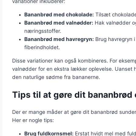
variationer inkluderer:
Bananbrød med chokolade:
Tilsæt chokolade
Bananbrød med valnødder:
Hak valnødder og
næringsstoffer.
Bananbrød med havregryn:
Brug havregryn i 
fiberindholdet.
Disse variationer kan også kombineres. For ekse
valnødder for en ekstra lækker oplevelse. Uanset h
den naturlige sødme fra bananerne.
Tips til at gøre dit bananbrø
Der er mange måder at gøre dit bananbrød sunde
Her er nogle tips:
Brug fuldkornsmel:
Erstat hvidt mel med fuld