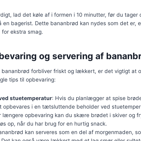
igt, lad det køle af i formen i 10 minutter, før du tager
på en bagerist. Dette bananbrød kan nydes som det er, ell
j for ekstra smag.
pbevaring og servering af bananb
it bananbrød forbliver friskt og lækkert, er det vigtigt at
gle tips til opbevaring:
ved stuetemperatur
: Hvis du planlægger at spise brøde
t opbevares i en tætsluttende beholder ved stuetemper
or længere opbevaring kan du skære brødet i skiver og f
øs op, når du har brug for en hurtig snack.
Bananbrød kan serveres som en del af morgenmaden, so
Det kan også være lækkert med et lag smør eller syltet