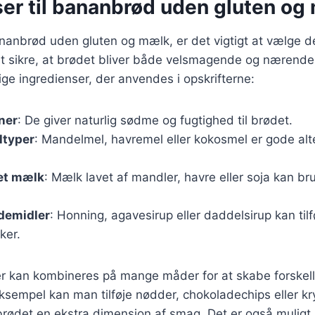
ser til bananbrød uden gluten og
anbrød uden gluten og mælk, er det vigtigt at vælge de
at sikre, at brødet bliver både velsmagende og nærende.
ge ingredienser, der anvendes i opskrifterne:
ner
: De giver naturlig sødme og fugtighed til brødet.
ltyper
: Mandelmel, havremel eller kokosmel er gode alter
et mælk
: Mælk lavet af mandler, havre eller soja kan bru
demidler
: Honning, agavesirup eller daddelsirup kan ti
ker.
r kan kombineres på mange måder for at skabe forskelli
ksempel kan man tilføje nødder, chokoladechips eller k
 brødet en ekstra dimension af smag. Det er også muligt 