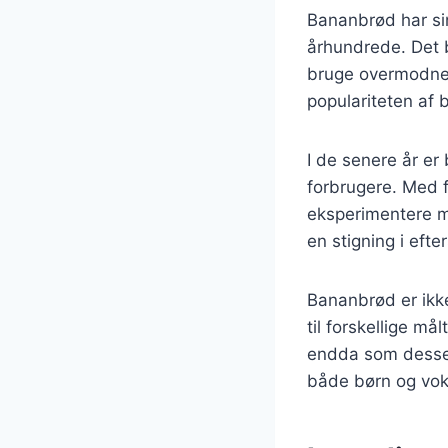
Bananbrød har sin
århundrede. Det b
bruge overmodne b
populariteten af 
I de senere år e
forbrugere. Med 
eksperimentere me
en stigning i efte
Bananbrød er ikke
til forskellige m
endda som desser
både børn og vok