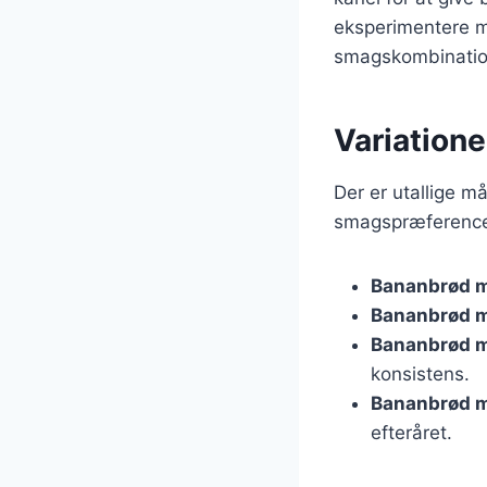
eksperimentere me
smagskombinatio
Variation
Der er utallige må
smagspræferencer
Bananbrød 
Bananbrød 
Bananbrød 
konsistens.
Bananbrød m
efteråret.