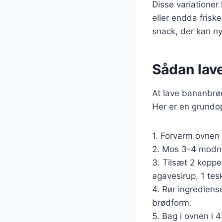
Disse variationer 
eller endda frisk
snack, der kan ny
Sådan lav
At lave bananbrød
Her er en grundop
1. Forvarm ovnen 
2. Mos 3-4 modne
3. Tilsæt 2 koppe
agavesirup, 1 tes
4. Rør ingrediens
brødform.
5. Bag i ovnen i 4