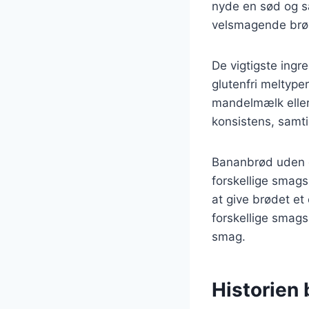
nyde en sød og sa
velsmagende brød
De vigtigste ingr
glutenfri meltyp
mandelmælk eller
konsistens, samt
Bananbrød uden g
forskellige smags
at give brødet et
forskellige smags
smag.
Historien