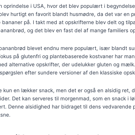
 oprindelse i USA, hvor det blev populært i begyndelse
lev hurtigt en favorit blandt husmødre, da det var en p
ananer på. I takt med at opskrifterne blev delt og til
bananbrød, og det blev en fast del af mange familiers op
r bananbrød blevet endnu mere populært, især blandt 
fokus på glutenfri og plantebaserede kostvaner har ma
d alternative opskrifter, der udelukker gluten og mælk. D
rspørgslen efter sundere versioner af den klassiske opskr
 kun en lækker snack, men det er også en alsidig ret, d
åltider. Det kan serveres til morgenmad, som en snack i lø
t. Denne alsidighed har bidraget til dens vedvarende p
sne.