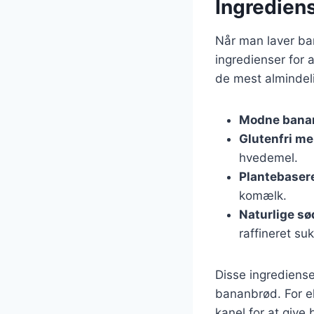
Ingredien
Når man laver ban
ingredienser for 
de mest almindeli
Modne bana
Glutenfri me
hvedemel.
Plantebaser
komælk.
Naturlige sø
raffineret suk
Disse ingrediense
bananbrød. For e
kanel for at give