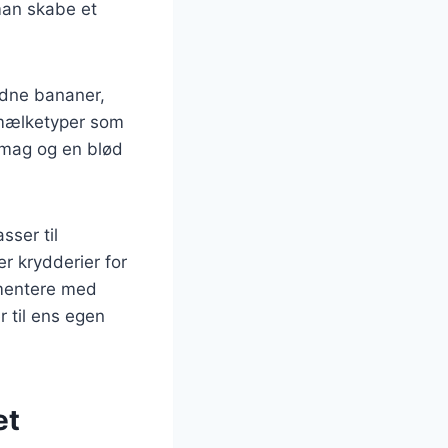
man skabe et
odne bananer,
 mælketyper som
smag og en blød
ser til
r krydderier for
rimentere med
r til ens egen
et