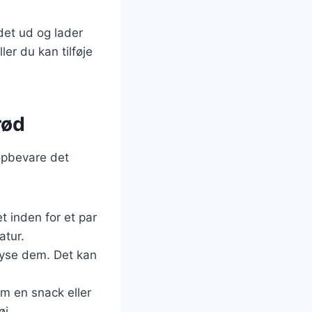
 det ud og lader
er du kan tilføje
rød
 opbevare det
t inden for et par
atur.
ryse dem. Det kan
m en snack eller
øj.