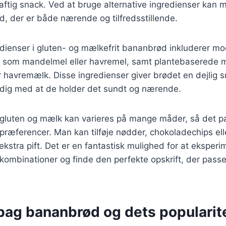
ftig snack. Ved at bruge alternative ingredienser kan 
, der er både nærende og tilfredsstillende.
edienser i gluten- og mælkefrit bananbrød inkluderer m
er som mandelmel eller havremel, samt plantebaserede
 havremælk. Disse ingredienser giver brødet en dejlig 
idig med at de holder det sundt og nærende.
luten og mælk kan varieres på mange måder, så det pas
præferencer. Man kan tilføje nødder, chokoladechips elle
 ekstra pift. Det er en fantastisk mulighed for at ekspe
kombinationer og finde den perfekte opskrift, der passe
 bag bananbrød og dets popularit