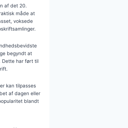
n af det 20.
raktisk måde at
passet, voksede
skriftsamlinger.
sundhedsbevidste
nge begyndt at
ette har ført til
ift.
er kan tilpasses
bet af dagen eller
opularitet blandt