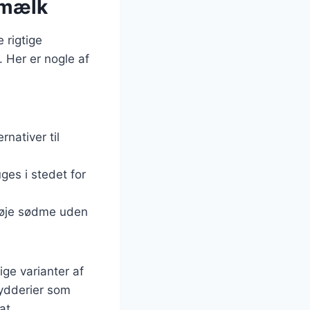
 mælk
 rigtige
 Her er nogle af
nativer til
ges i stedet for
lføje sødme uden
ge varianter af
rydderier som
at