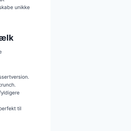
 skabe unikke
mælk
e
ssertversion.
crunch.
fyldigere
erfekt til