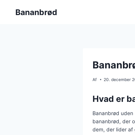
Fortsæt
Bananbrød
til
indhold
Bananbrø
Af
20. december 
Hvad er b
Bananbrød uden gl
bananbrød, der of
dem, der lider af