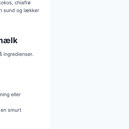
kokos, chiafrø
en sund og lækker
 mælk
 ingredienser.
ning eller
i en smurt