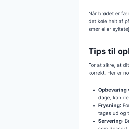
Når brødet er færd
det køle helt af 
smør eller syltetø
Tips til o
For at sikre, at d
korrekt. Her er no
Opbevaring 
dage, kan de
Frysning
: F
tages ud og t
Servering
: 
som dessert. 