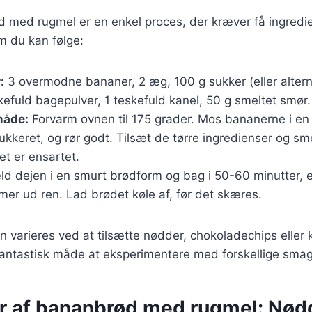
 med rugmel er en enkel proces, der kræver få ingredie
m du kan følge:
:
3 overmodne bananer, 2 æg, 100 g sukker (eller altern
kefuld bagepulver, 1 teskefuld kanel, 50 g smeltet smør.
åde:
Forvarm ovnen til 175 grader. Mos bananerne i en s
keret, og rør godt. Tilsæt de tørre ingredienser og sm
et er ensartet.
d dejen i en smurt brødform og bag i 50-60 minutter, ell
er ud ren. Lad brødet køle af, før det skæres.
n varieres ved at tilsætte nødder, chokoladechips eller k
fantastisk måde at eksperimentere med forskellige sma
er af bananbrød med rugmel: Nød