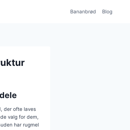
Bananbrød
Blog
ruktur
dele
 der ofte laves
nde valg for dem,
suden har rugmel