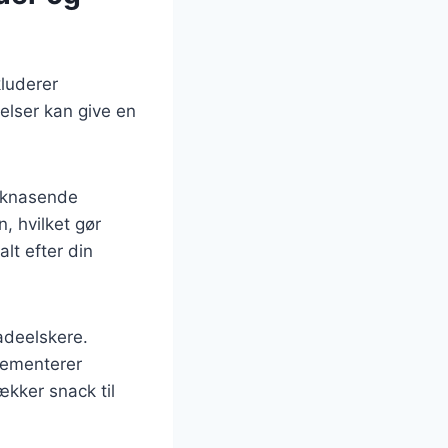
luderer
lser kan give en
g knasende
, hvilket gør
lt efter din
adeelskere.
lementerer
kker snack til