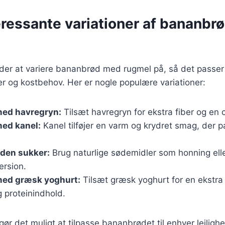
eressante variationer af bananbr
r at variere bananbrød med rugmel på, så det passer ti
 og kostbehov. Her er nogle populære variationer:
ed havregryn:
Tilsæt havregryn for ekstra fiber og en 
ed kanel:
Kanel tilføjer en varm og krydret smag, der pa
den sukker:
Brug naturlige sødemidler som honning elle
ersion.
ed græsk yoghurt:
Tilsæt græsk yoghurt for en ekstra
 proteinindhold.
 gør det muligt at tilpasse bananbrødet til enhver lejlig