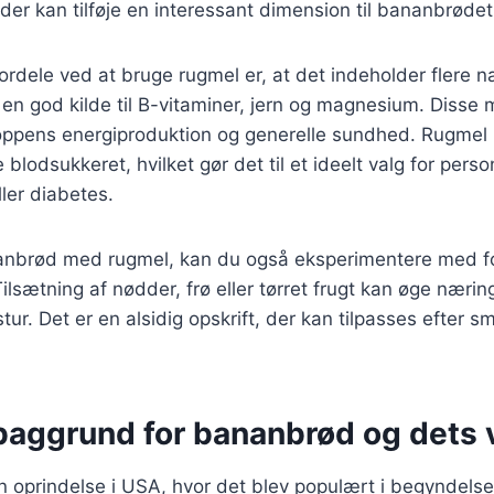
er kan tilføje en interessant dimension til bananbrødet
fordele ved at bruge rugmel er, at det indeholder flere 
en god kilde til B-vitaminer, jern og magnesium. Disse m
kroppens energiproduktion og generelle sundhed. Rugmel
 blodsukkeret, hvilket gør det til et ideelt valg for per
ller diabetes.
anbrød med rugmel, kan du også eksperimentere med fo
ilsætning af nødder, frø eller tørret frugt kan øge næri
stur. Det er en alsidig opskrift, der kan tilpasses efter 
baggrund for bananbrød og dets v
 oprindelse i USA, hvor det blev populært i begyndelse