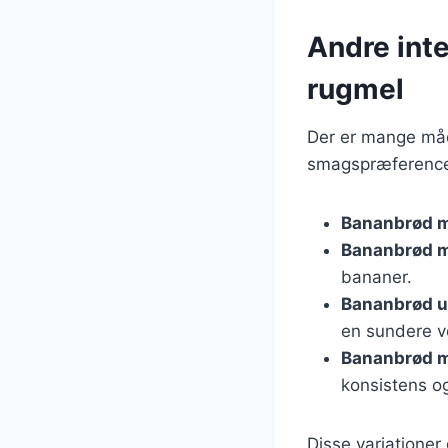
Andre int
rugmel
Der er mange måde
smagspræferencer
Bananbrød m
Bananbrød m
bananer.
Bananbrød u
en sundere v
Bananbrød m
konsistens og
Disse variationer