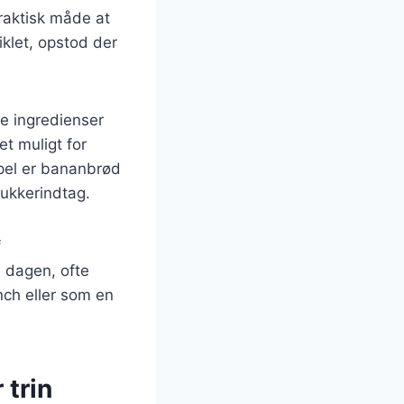
raktisk måde at
klet, opstod der
ge ingredienser
t muligt for
mpel er bananbrød
ukkerindtag.
f
 dagen, ofte
nch eller som en
 trin