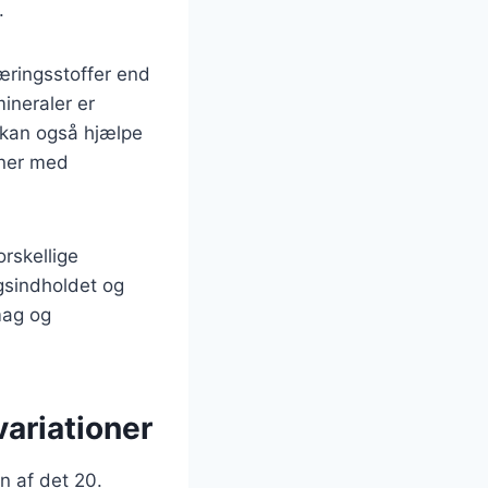
.
næringsstoffer end
ineraler er
 kan også hjælpe
soner med
rskellige
ngsindholdet og
smag og
ariationer
n af det 20.