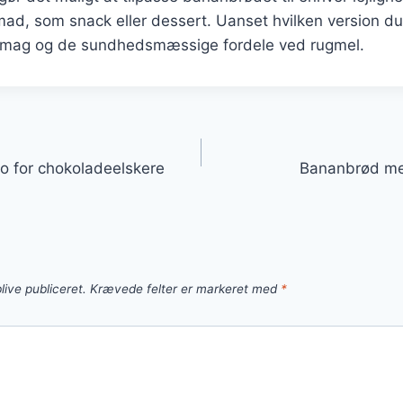
mad, som snack eller dessert. Uanset hvilken version du 
smag og de sundhedsmæssige fordele ved rugmel.
gation
 for chokoladeelskere
Bananbrød med
live publiceret.
Krævede felter er markeret med
*