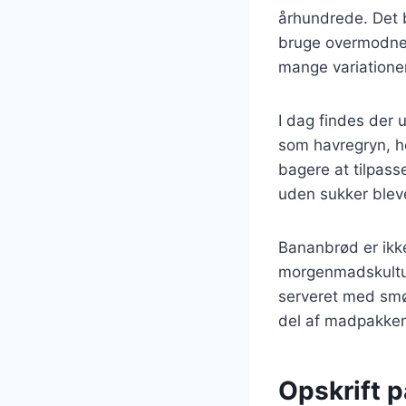
århundrede. Det b
bruge overmodne b
mange variatione
I dag findes der u
som havregryn, ho
bagere at tilpas
uden sukker blev
Bananbrød er ikk
morgenmadskultu
serveret med smør
del af madpakken 
Opskrift p