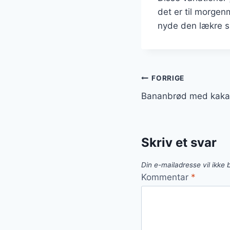
det er til morgen
nyde den lækre 
Indlægsnavi
FORRIGE
Bananbrød med kakao
Skriv et svar
Din e-mailadresse vil ikke b
Kommentar
*