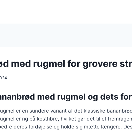
d med rugmel for grovere st
2024
ananbrød med rugmel og dets for
gmel er en sundere variant af det klassiske bananbrød,
mel er rig på kostfibre, hvilket gør det til et fremrage
rbedre deres fordøjelse og holde sig mætte længere. De