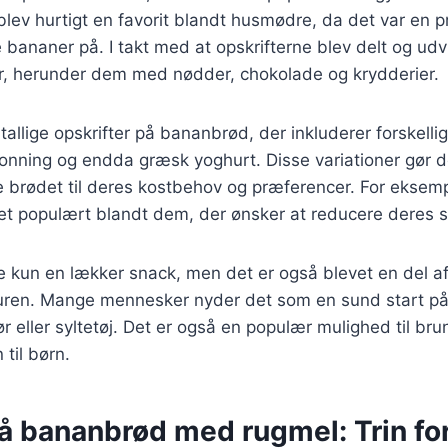
lev hurtigt en favorit blandt husmødre, da det var en p
ananer på. I takt med at opskrifterne blev delt og udvi
r, herunder dem med nødder, chokolade og krydderier.
tallige opskrifter på bananbrød, der inkluderer forskelli
nning og endda græsk yoghurt. Disse variationer gør de
se brødet til deres kostbehov og præferencer. For ekse
et populært blandt dem, der ønsker at reducere deres s
e kun en lækker snack, men det er også blevet en del a
ren. Mange mennesker nyder det som en sund start på
 eller syltetøj. Det er også en populær mulighed til bru
til børn.
å bananbrød med rugmel: Trin for