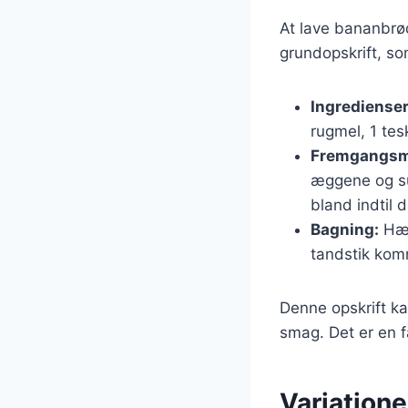
At lave bananbrød
grundopskrift, so
Ingredienser
rugmel, 1 tes
Fremgangsm
æggene og suk
bland indtil d
Bagning:
Hæl
tandstik komm
Denne opskrift ka
smag. Det er en 
Variation