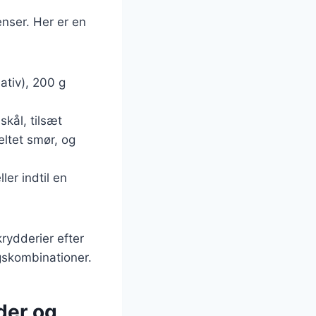
nser. Her er en
ativ), 200 g
kål, tilsæt
eltet smør, og
er indtil en
rydderier efter
gskombinationer.
der og