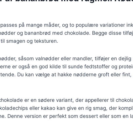
lpasses på mange måder, og to populære variationer ink
dder og bananbrød med chokolade. Begge disse tilføje
til smagen og teksturen.
dder, såsom valnødder eller mandler, tilføjer en dejli
rne er også en god kilde til sunde fedtstoffer og protein
nde. Du kan vælge at hakke nødderne groft eller fint, a
kolade er en sødere variant, der appellerer til chokol
koladechips eller kakao kan give en rig smag, der komp
. Denne version er perfekt som dessert eller som en læ