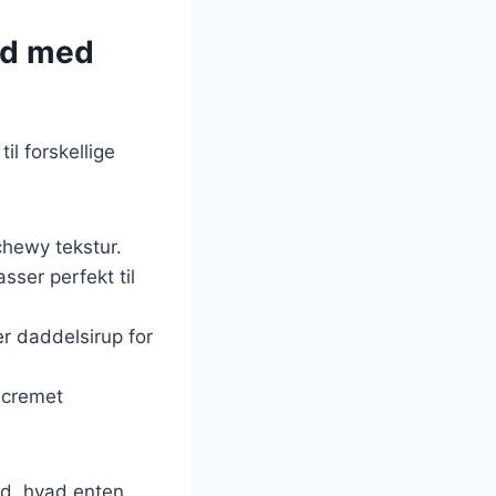
ød med
l forskellige
chewy tekstur.
sser perfekt til
r daddelsirup for
 cremet
hed, hvad enten