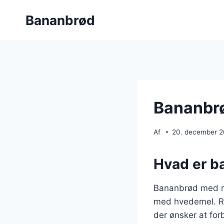
Fortsæt
Bananbrød
til
indhold
Bananbrø
Af
20. december 
Hvad er b
Bananbrød med ru
med hvedemel. Rug
der ønsker at fo