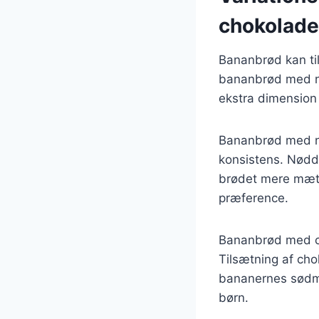
chokolade
Bananbrød kan ti
bananbrød med nø
ekstra dimension 
Bananbrød med nø
konsistens. Nødde
brødet mere mætte
præference.
Bananbrød med cho
Tilsætning af cho
bananernes sødme
børn.