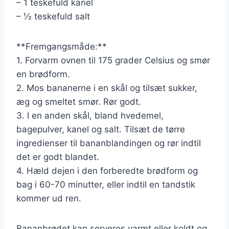
– 1 teskefuld kanel
– ½ teskefuld salt
**Fremgangsmåde:**
1. Forvarm ovnen til 175 grader Celsius og smør
en brødform.
2. Mos bananerne i en skål og tilsæt sukker,
æg og smeltet smør. Rør godt.
3. I en anden skål, bland hvedemel,
bagepulver, kanel og salt. Tilsæt de tørre
ingredienser til bananblandingen og rør indtil
det er godt blandet.
4. Hæld dejen i den forberedte brødform og
bag i 60-70 minutter, eller indtil en tandstik
kommer ud ren.
Bananbrødet kan serveres varmt eller koldt og