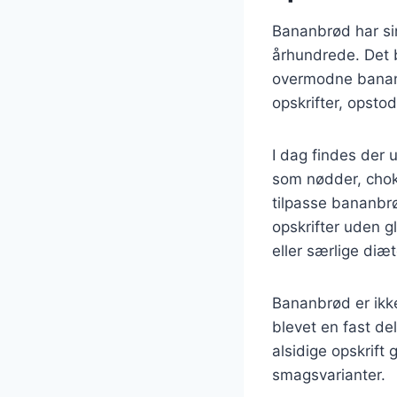
Bananbrød har sin
århundrede. Det b
overmodne banane
opskrifter, opsto
I dag findes der u
som nødder, choko
tilpasse bananbrø
opskrifter uden gl
eller særlige diæt
Bananbrød er ikk
blevet en fast de
alsidige opskrift
smagsvarianter.