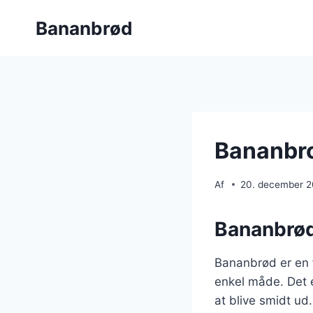
Fortsæt
Bananbrød
til
indhold
Bananbro
Af
20. december 
Bananbrød
Bananbrød er en 
enkel måde. Det 
at blive smidt u