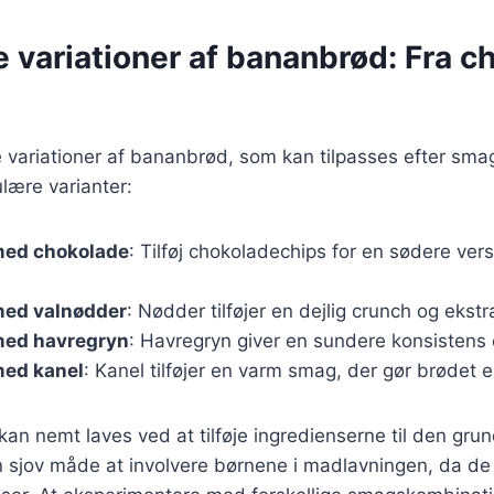
e variationer af bananbrød: Fra 
 variationer af bananbrød, som kan tilpasses efter sma
lære varianter:
med chokolade
: Tilføj chokoladechips for en sødere ve
ed valnødder
: Nødder tilføjer en dejlig crunch og ekst
med havregryn
: Havregryn giver en sundere konsistens o
ed kanel
: Kanel tilføjer en varm smag, der gør brødet e
 kan nemt laves ved at tilføje ingredienserne til den g
en sjov måde at involvere børnene i madlavningen, da d