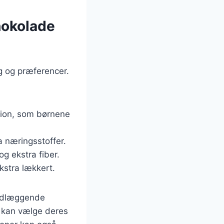
chokolade
g og præferencer.
rsion, som børnene
ra næringsstoffer.
g ekstra fiber.
kstra lækkert.
rundlæggende
e kan vælge deres