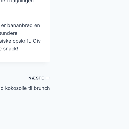
ne i bagningen
, er bananbrød en
 sundere
iske opskrift. Giv
e snack!
NÆSTE
 kokosolie til brunch