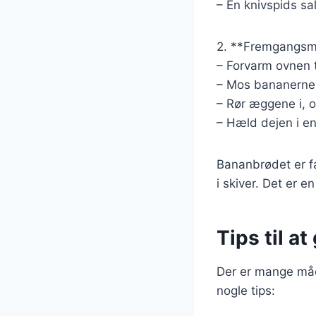
– En knivspids sal
2. **Fremgangsm
– Forvarm ovnen t
– Mos bananerne i
– Rør æggene i, o
– Hæld dejen i en
Bananbrødet er fæ
i skiver. Det er e
Tips til a
Der er mange måd
nogle tips: