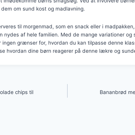
 at imødekomme børns smagsløg. Ved at involvere børne
 dem om sund kost og madlavning.
rveres til morgenmad, som en snack eller i madpakken
kan nydes af hele familien. Med de mange variationer og
er ingen grænser for, hvordan du kan tilpasse denne klass
g se hvordan dine børn reagerer på denne lækre og sund
gation
ade chips til
Bananbrød med