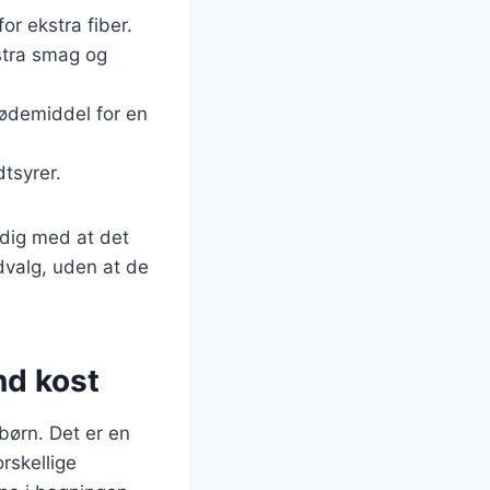
or ekstra fiber.
stra smag og
sødemiddel for en
dtsyrer.
idig med at det
dvalg, uden at de
nd kost
børn. Det er en
rskellige