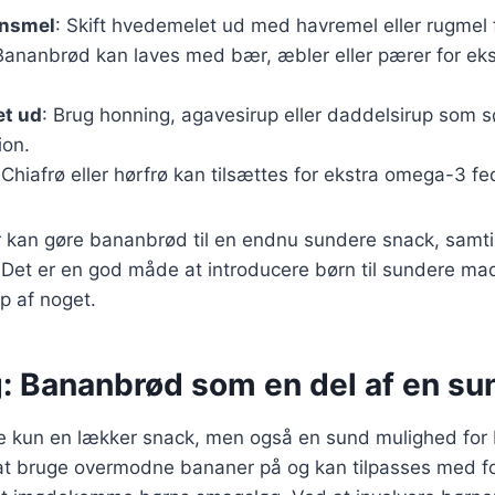
rnsmel
: Skift hvedemelet ud med havremel eller rugmel f
Bananbrød kan laves med bær, æbler eller pærer for ek
et ud
: Brug honning, agavesirup eller daddelsirup som 
ion.
 Chiafrø eller hørfrø kan tilsættes for ekstra omega-3 fe
er kan gøre bananbrød til en endnu sundere snack, samt
. Det er en god måde at introducere børn til sundere ma
ip af noget.
g: Bananbrød som en del af en su
e kun en lækker snack, men også en sund mulighed for 
at bruge overmodne bananer på og kan tilpasses med fo