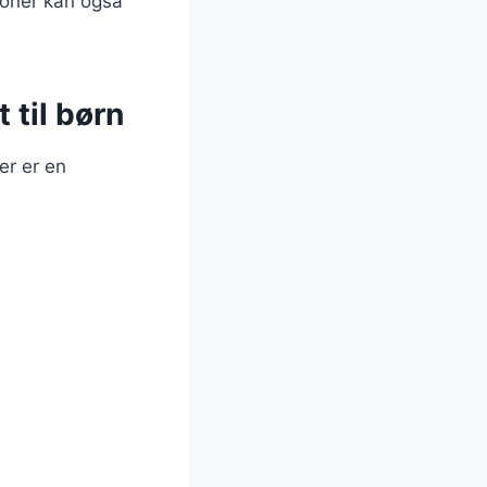
ioner kan også
 til børn
er er en