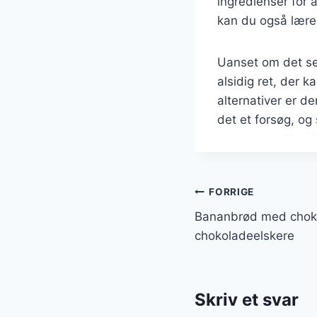
ingredienser for
kan du også lære
Uanset om det se
alsidig ret, der 
alternativer er d
det et forsøg, o
Indlægsnavi
FORRIGE
Bananbrød med chokol
chokoladeelskere
Skriv et svar