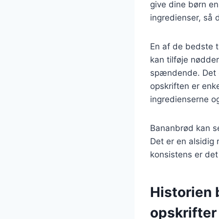
give dine børn e
ingredienser, så 
En af de bedste t
kan tilføje nødde
spændende. Det e
opskriften er enk
ingredienserne o
Bananbrød kan se
Det er en alsidig
konsistens er det
Historien 
opskrifter