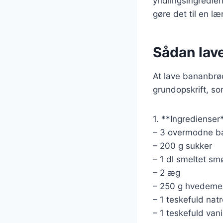
yndlingsingredie
gøre det til en læ
Sådan lave
At lave bananbrød
grundopskrift, so
1. **Ingredienser
– 3 overmodne b
– 200 g sukker
– 1 dl smeltet sm
– 2 æg
– 250 g hvedeme
– 1 teskefuld nat
– 1 teskefuld vani