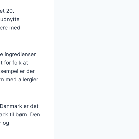
et 20.
 udnytte
tere med
ge ingredienser
 for folk at
ksempel er der
em med allergier
 Danmark er det
ck til børn. Den
r og