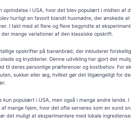
 oprindelse i USA, hvor det blev populært i midten af d
lev hurtigt en favorit blandt husmødre, der ønskede at
r. I takt med at flere og flere begyndte at eksperimen
d der mange variationer af den klassiske opskrift.
tallige opskrifter på bananbrød, der inkluderer forskelli
lade og krydderier. Denne udvikling har gjort det muligt
d til deres personlige præferencer og kostbehov. For e
uten, sukker eller æg, hvilket gør det tilgængeligt for d
er.
e kun populært i USA, men også i mange andre lande. I
l af mange hjem, hvor det ofte serveres som en sund sna
 gør det muligt at eksperimentere med lokale ingrediense