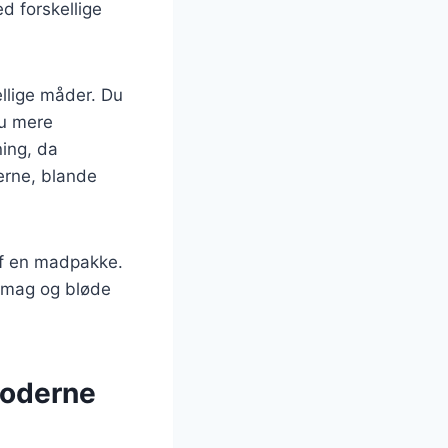
d forskellige
llige måder. Du
nu mere
ing, da
erne, blande
af en madpakke.
e smag og bløde
 moderne