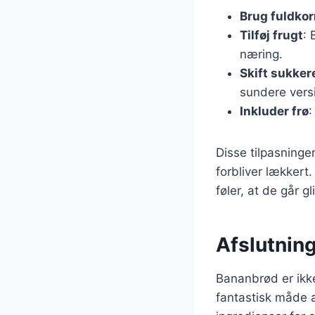
Brug fuldko
Tilføj frugt
: 
næring.
Skift sukker
sundere vers
Inkluder frø
:
Disse tilpasning
forbliver lækkert
føler, at de går gl
Afslutnin
Bananbrød er ikk
fantastisk måde 