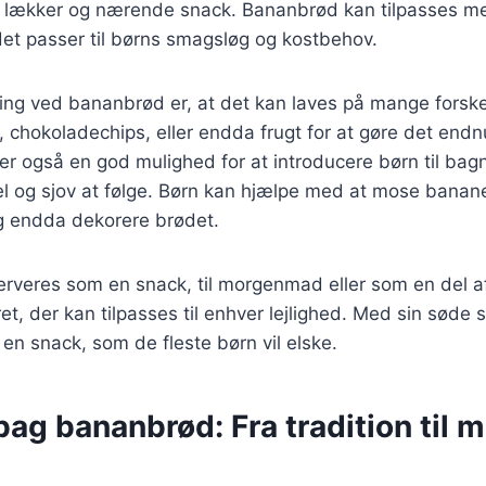
n lækker og nærende snack. Bananbrød kan tilpasses me
det passer til børns smagsløg og kostbehov.
ing ved bananbrød er, at det kan laves på mange forske
r, chokoladechips, eller endda frugt for at gøre det end
r også en god mulighed for at introducere børn til bagn
el og sjov at følge. Børn kan hjælpe med at mose banan
g endda dekorere brødet.
rveres som en snack, til morgenmad eller som en del 
 ret, der kan tilpasses til enhver lejlighed. Med sin sød
 en snack, som de fleste børn vil elske.
bag bananbrød: Fra tradition til