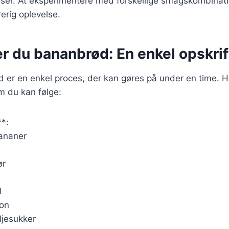
nser. At eksperimentere med forskellige smagskombinat
rerig oplevelse.
r du bananbrød: En enkel opskrift
 er en enkel proces, der kan gøres på under en time. H
m du kan følge:
**:
ananer
ør
l
ron
ljesukker