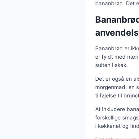
bananbrød. Det er 
Bananbrød 
anvendels
Bananbrød er ikke
er fyldt med næri
sulten i skak.
Det er også en a
morgenmad, en s
tilføjelse til bru
At inkludere ban
forskellige smags
i køkkenet og fin