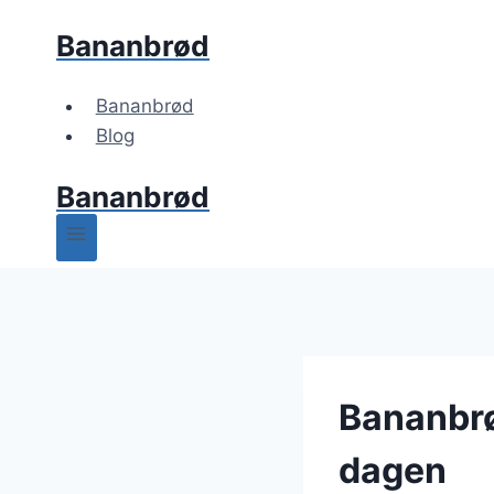
Fortsæt
Bananbrød
til
indhold
Bananbrød
Blog
Bananbrød
Bananbrø
dagen