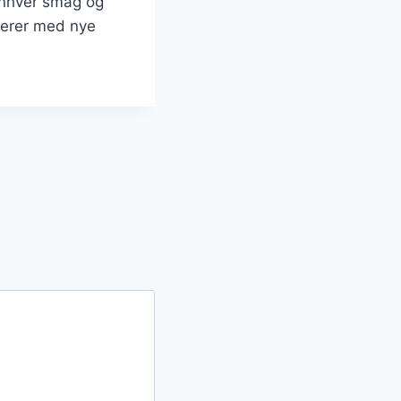
 enhver smag og
terer med nye