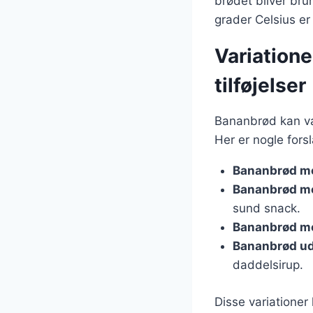
brødet bliver bru
grader Celsius er 
Variatione
tilføjelser
Bananbrød kan va
Her er nogle forsla
Bananbrød me
Bananbrød me
sund snack.
Bananbrød me
Bananbrød ud
daddelsirup.
Disse variationer