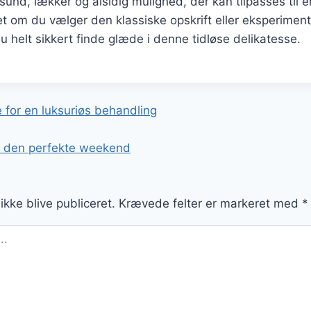
und, lækker og alsidig mulighed, der kan tilpasses til
t om du vælger den klassiske opskrift eller eksperimen
du helt sikkert finde glæde i denne tidløse delikatesse.
gation
for en luksuriøs behandling
il den perfekte weekend
ikke blive publiceret.
Krævede felter er markeret med
*