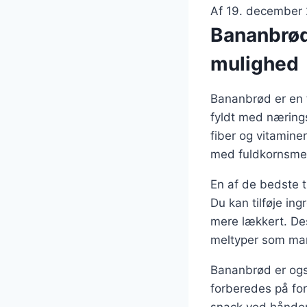
Af
19. december
Bananbrød
mulighed
Bananbrød er en 
fyldt med nærings
fiber og vitamine
med fuldkornsmel
En af de bedste t
Du kan tilføje in
mere lækkert. Des
meltyper som man
Bananbrød er ogs
forberedes på for
snack ved hånden