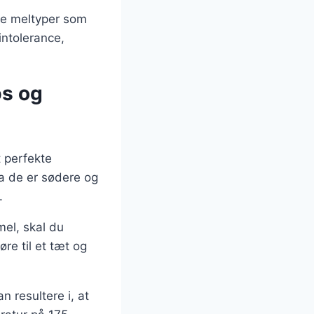
ve meltyper som
intolerance,
ps og
 perfekte
da de er sødere og
.
mel, skal du
re til et tæt og
n resultere i, at