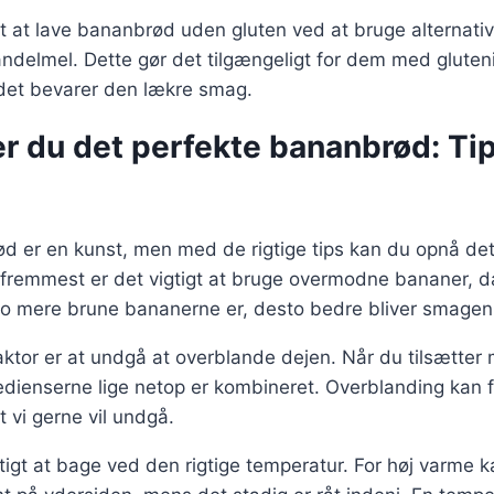
t at lave bananbrød uden gluten ved at bruge alternati
ndelmel. Dette gør det tilgængeligt for dem med gluten
det bevarer den lækre smag.
er du det perfekte bananbrød: Ti
d er en kunst, men med de rigtige tips kan du opnå det
g fremmest er det vigtigt at bruge overmodne bananer, 
 Jo mere brune bananerne er, desto bedre bliver smagen
aktor er at undgå at overblande dejen. Når du tilsætter 
redienserne lige netop er kombineret. Overblanding kan fø
t vi gerne vil undgå.
tigt at bage ved den rigtige temperatur. For høj varme ka