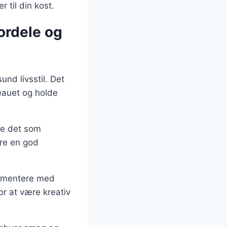
 til din kost.
ordele og
nd livsstil. Det
eauet og holde
de det som
re en god
rimentere med
or at være kreativ