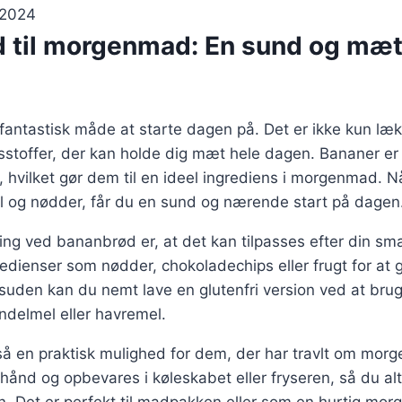
 2024
 til morgenmad: En sund og mæ
fantastisk måde at starte dagen på. Det er ikke kun læ
stoffer, der kan holde dig mæt hele dagen. Bananer er 
r, hvilket gør dem til en ideel ingrediens i morgenmad. 
 og nødder, får du en sund og nærende start på dagen
ing ved bananbrød er, at det kan tilpasses efter din s
gredienser som nødder, chokoladechips eller frugt for at
uden kan du nemt lave en glutenfri version ved at brug
delmel eller havremel.
å en praktisk mulighed for dem, der har travlt om morg
hånd og opbevares i køleskabet eller fryseren, så du al
. Det er perfekt til madpakken eller som en hurtig mor