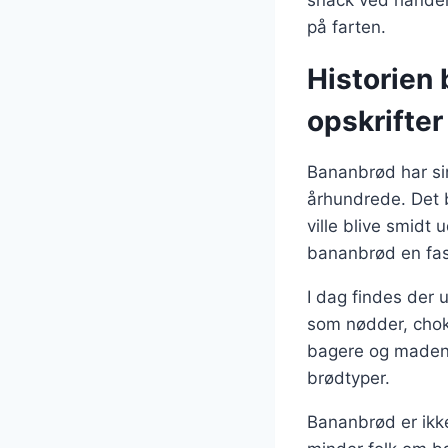
på farten.
Historien 
opskrifter
Bananbrød har sin
århundrede. Det 
ville blive smidt
bananbrød en fas
I dag findes der u
som nødder, choko
bagere og madentu
brødtyper.
Bananbrød er ikk