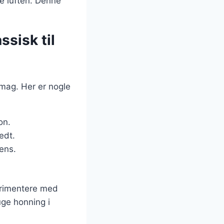
e luften. Denne
ssisk til
smag. Her er nogle
on.
edt.
tens.
perimentere med
uge honning i