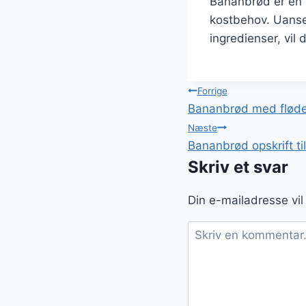
Bananbrød er en s
kostbehov. Uanse
ingredienser, vil 
Indlægsnavi
Forrige
Bananbrød med fløde 
Næste
Bananbrød opskrift t
Skriv et svar
Din e-mailadresse vil 