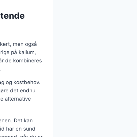
ttende
kkert, men også
rige på kalium,
Når de kombineres
.
mag og kostbehov.
 gøre det endnu
e alternative
enen. Det kan
tid har en sund
genmad, når du er