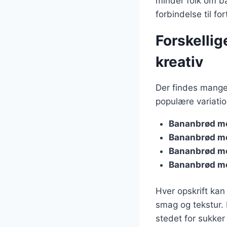
minder folk om b
forbindelse til fo
Forskellig
kreativ
Der findes mange 
populære variatio
Bananbrød m
Bananbrød m
Bananbrød m
Bananbrød m
Hver opskrift kan
smag og tekstur.
stedet for sukker 