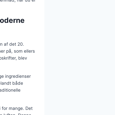
 moderne
n af det 20.
r på, som ellers
skrifter, blev
ige ingredienser
blandt både
aditionelle
i for mange. Det