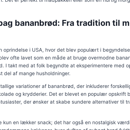
bag bananbrød: Fra tradition til
 oprindelse i USA, hvor det blev populært i begyndelse
blev ofte lavet som en måde at bruge overmodne banane
 ud. I takt med at folk begyndte at eksperimentere med op
t del af mange husholdninger.
tallige variationer af bananbrød, der inkluderer forskell
lade og krydderier. Det er blevet en populær opskrift 
siaster, der ønsker at skabe sundere alternativer til tr
e kun en lækker snack; det har også en nostalgisk værd