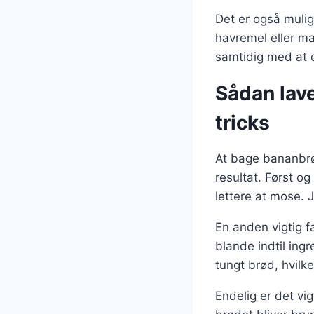
Det er også mulig
havremel eller ma
samtidig med at 
Sådan lav
tricks
At bage bananbrø
resultat. Først o
lettere at mose.
En anden vigtig f
blande indtil ing
tungt brød, hvilke
Endelig er det vig