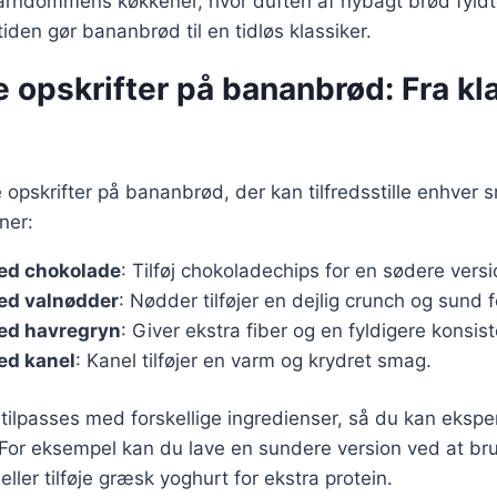
arndommens køkkener, hvor duften af nybagt brød fyldt
rtiden gør bananbrød til en tidløs klassiker.
e opskrifter på bananbrød: Fra kla
opskrifter på bananbrød, der kan tilfredsstille enhver 
ner:
ed chokolade
: Tilføj chokoladechips for en sødere versi
ed valnødder
: Nødder tilføjer en dejlig crunch og sund f
ed havregryn
: Giver ekstra fiber og en fyldigere konsis
ed kanel
: Kanel tilføjer en varm og krydret smag.
 tilpasses med forskellige ingredienser, så du kan eks
 For eksempel kan du lave en sundere version ved at br
eller tilføje græsk yoghurt for ekstra protein.