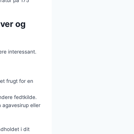
eratur på 175
iver og
re interessant.
et frugt for en
ndere fedtkilde.
 agavesirup eller
holdet i dit