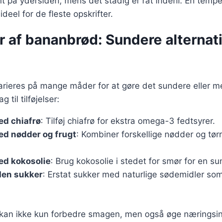
nt på ydersiden, mens det stadig er råt indeni. En temp
ideel for de fleste opskrifter.
r af bananbrød: Sundere alternat
rieres på mange måder for at gøre det sundere eller me
g til tilføjelser:
d chiafrø
: Tilføj chiafrø for ekstra omega-3 fedtsyrer.
d nødder og frugt
: Kombiner forskellige nødder og tørr
d kokosolie
: Brug kokosolie i stedet for smør for en su
en sukker
: Erstat sukker med naturlige sødemidler som
 kan ikke kun forbedre smagen, men også øge næringsind