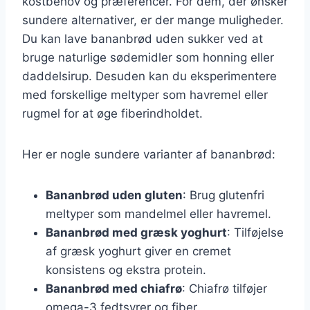
kostbehov og præferencer. For dem, der ønsker
sundere alternativer, er der mange muligheder.
Du kan lave bananbrød uden sukker ved at
bruge naturlige sødemidler som honning eller
daddelsirup. Desuden kan du eksperimentere
med forskellige meltyper som havremel eller
rugmel for at øge fiberindholdet.
Her er nogle sundere varianter af bananbrød:
Bananbrød uden gluten
: Brug glutenfri
meltyper som mandelmel eller havremel.
Bananbrød med græsk yoghurt
: Tilføjelse
af græsk yoghurt giver en cremet
konsistens og ekstra protein.
Bananbrød med chiafrø
: Chiafrø tilføjer
omega-3 fedtsyrer og fiber.