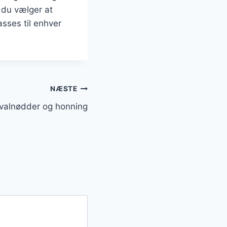
 du vælger at
sses til enhver
NÆSTE
alnødder og honning