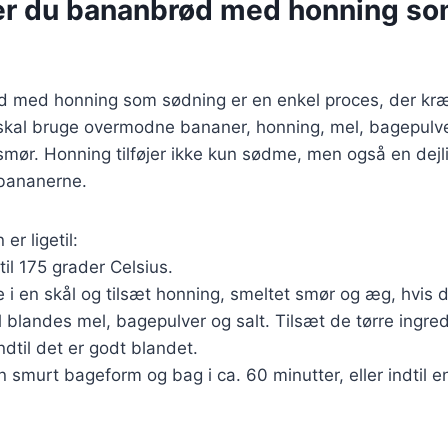
er du bananbrød med honning som
d med honning som sødning er en enkel proces, der kræ
skal bruge overmodne bananer, honning, mel, bagepulver
mør. Honning tilføjer ikke kun sødme, men også en dejl
bananerne.
r ligetil:
til 175 grader Celsius.
i en skål og tilsæt honning, smeltet smør og æg, hvis d
l blandes mel, bagepulver og salt. Tilsæt de tørre ingred
indtil det er godt blandet.
n smurt bageform og bag i ca. 60 minutter, eller indtil e