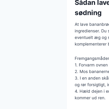
Sådan lav
sødning
At lave bananbrø
ingredienser. Du 
eventuelt æg og s
komplementerer 
Fremgangsmåden e
1. Forvarm ovnen 
2. Mos bananerne 
3. I en anden skå
og rør forsigtigt, 
4. Hæld dejen i e
kommer ud ren.