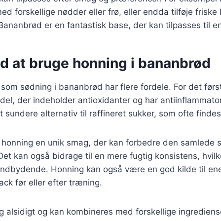
 forskellige nødder eller frø, eller endda tilføje friske
Bananbrød er en fantastisk base, der kan tilpasses til en
ed at bruge honning i bananbrød
som sødning i bananbrød har flere fordele. For det førs
del, der indeholder antioxidanter og har antiinflammato
et sundere alternativ til raffineret sukker, som ofte finde
er honning en unik smag, der kan forbedre den samlede
et kan også bidrage til en mere fugtig konsistens, hvilk
ndbydende. Honning kan også være en god kilde til ener
ack før eller efter træning.
g alsidigt og kan kombineres med forskellige ingredienser