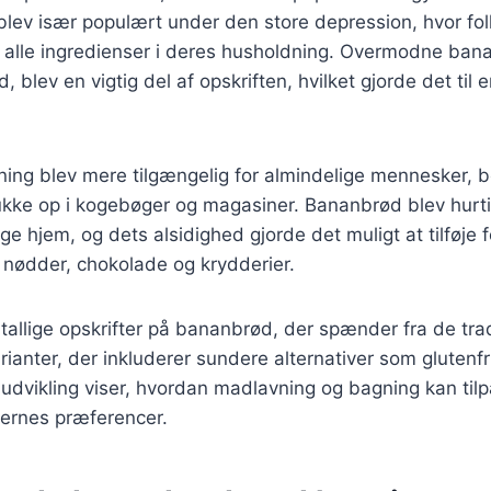
lev især populært under den store depression, hvor fol
alle ingredienser i deres husholdning. Overmodne banan
ud, blev en vigtig del af opskriften, hvilket gjorde det ti
ning blev mere tilgængelig for almindelige mennesker, 
ukke op i kogebøger og magasiner. Bananbrød blev hurti
e hjem, og dets alsidighed gjorde det muligt at tilføje f
 nødder, chokolade og krydderier.
tallige opskrifter på bananbrød, der spænder fra de tradi
anter, der inkluderer sundere alternativer som glutenfr
 udvikling viser, hvordan madlavning og bagning kan til
gernes præferencer.