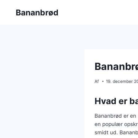
Fortsæt
Bananbrød
til
indhold
Bananbrø
Af
19. december 2
Hvad er ba
Bananbrød er en 
en populær opskrif
smidt ud. Bananbr