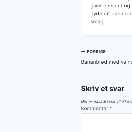
giver en sund og 
nyde dit bananbrø
smag.
Indlægsnavi
FORRIGE
Bananbrød med valnø
Skriv et svar
Din e-mailadresse vil ikke b
Kommentar
*