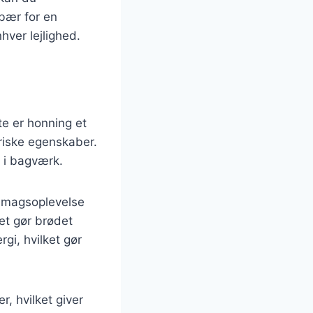
 bær for en
hver lejlighed.
te er honning et
riske egenskaber.
s i bagværk.
 smagsoplevelse
et gør brødet
gi, hvilket gør
, hvilket giver