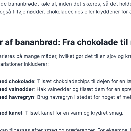
 lade bananbrødet køle af, inden det skæres, så det hold
gså tilføje nødder, chokoladechips eller krydderier for a
r af bananbrød: Fra chokolade til
ieres på mange måder, hvilket gør det til en sjov og kr
riationer inkluderer:
med chokolade
: Tilsæt chokoladechips til dejen for en 
ed valnødder
: Hak valnødder og tilsæt dem for en sprø
med havregryn
: Brug havregryn i stedet for noget af me
ed kanel
: Tilsæt kanel for en varm og krydret smag.
 kan tilpasses efter smag og præferencer. For eksempel