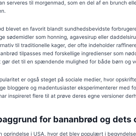
kan serveres til morgenmad, som en del af en brunch el
en.
ød blevet en favorit blandt sundhedsbevidste forbruger
ge sødemidler som honning, agavesirup eller daddelsiru
rnativ til traditionelle kager, der ofte indeholder raffiner
nbrød tilpasses med forskellige ingredienser som nød
et gør det til en spændende mulighed for både børn og 
laritet er også steget på sociale medier, hvor opskrifte
ange bloggere og madentusiaster eksperimenterer med fo
 har inspireret flere til at prøve deres egne versioner de
 baggrund for bananbrød og dets 
 oprindelse i USA, hvor det blev populært i begyndelse