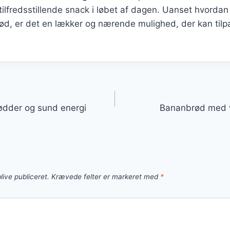
tilfredsstillende snack i løbet af dagen. Uanset hvordan
d, er det en lækker og nærende mulighed, der kan tilpa
gation
dder og sund energi
Bananbrød med v
live publiceret.
Krævede felter er markeret med
*