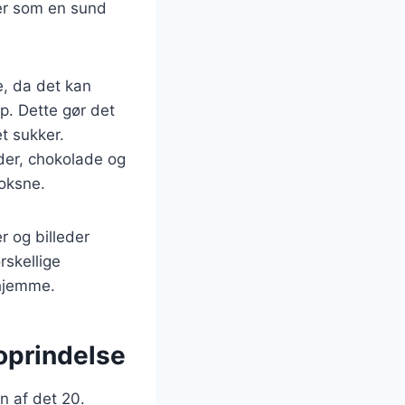
ler som en sund
e, da det kan
p. Dette gør det
et sukker.
der, chokolade og
voksne.
r og billeder
rskellige
rhjemme.
oprindelse
n af det 20.