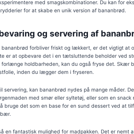
eksperimentere med smagskombinationer. Du kan for eks
 krydderier for at skabe en unik version af bananbrød.
pbevaring og servering af bananb
it bananbrød forbliver friskt og lækkert, er det vigtigt at
te er at opbevare det i en tætsluttende beholder ved s
 forlænge holdbarheden, kan du også fryse det. Skær br
stfolie, inden du lægger dem i fryseren.
il servering, kan bananbrød nydes på mange måder. De
rgenmaden med smør eller syltetøj, eller som en snack
å bruge det som en base for en sund dessert ved at til
 bær.
å en fantastisk mulighed for madpakken. Det er nemt 