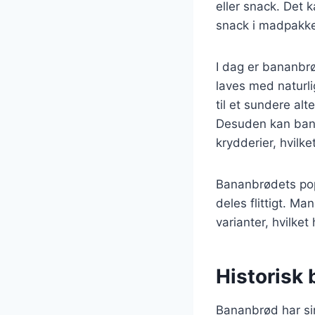
eller snack. Det 
snack i madpakk
I dag er bananbr
laves med naturli
til et sundere alte
Desuden kan bana
krydderier, hvilk
Bananbrødets popu
deles flittigt. M
varianter, hvilket
Historisk
Bananbrød har sin