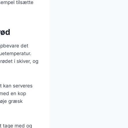
empel tilsætte
rød
 opbevare det
tuetemperatur.
ødet i skiver, og
t kan serveres
 med en kop
føje græsk
at tage med og