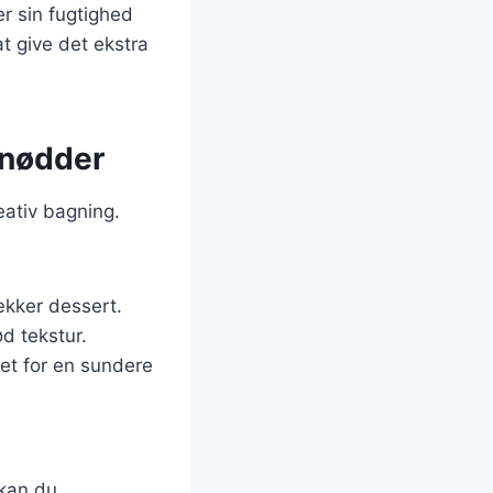
er sin fugtighed
t give det ekstra
 nødder
eativ bagning.
lækker dessert.
d tekstur.
let for en sundere
 kan du