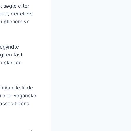
k søgte efter
er, der ellers
l en økonomisk
begyndte
gt en fast
orskellige
tionelle til de
i eller veganske
passes tidens