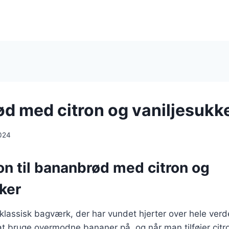
d med citron og vaniljesukk
024
on til bananbrød med citron og
ker
lassisk bagværk, der har vundet hjerter over hele verd
t bruge overmodne bananer på, og når man tilføjer citr