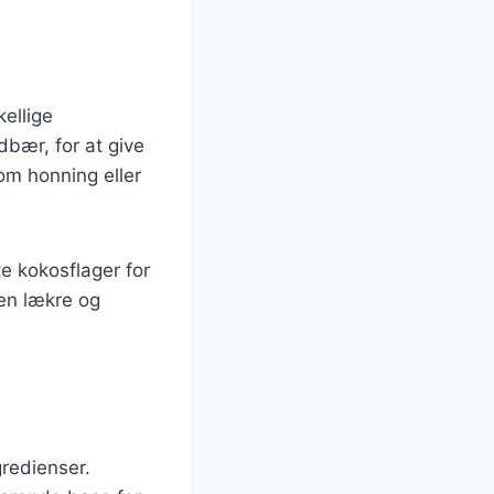
ellige
dbær, for at give
om honning eller
e kokosflager for
den lækre og
redienser.