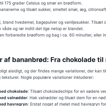
til 175 grader Celsius og smør en brødform.
 bananerne og tilsæt sukker, smeltet smør, æg, citronsaft
l, bland hvedemel, bagepulver og vaniljesukker. Tilsæt d
e våde og rør indtil det lige netop er blandet.
en forberedte brødform og bag i ca. 60 minutter, eller in
r af bananbrød: Fra chokolade til
igt alsidigt, og der findes mange variationer, der kan ti
eksturer. Nogle populære variationer inkluderer:
med chokolade
: Tilsæt chokoladechips for en sødere ver
ed valnødder
: Hak valnødder og tilsæt dem for en nød
med havregryn
: Erstat noget af melet med havregryn fo