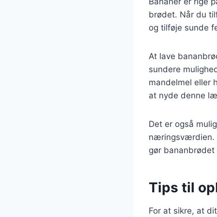
Bananer er rige p
brødet. Når du ti
og tilføje sunde f
At lave bananbrød
sundere mulighed.
mandelmel eller h
at nyde denne læ
Det er også mulig
næringsværdien. D
gør bananbrødet 
Tips til o
For at sikre, at d