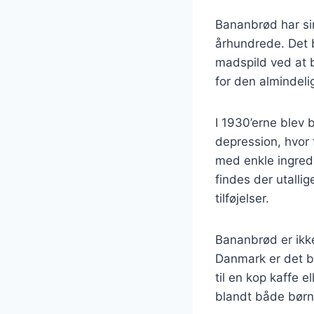
Bananbrød har sin
århundrede. Det 
madspild ved at 
for den almindel
I 1930’erne blev 
depression, hvor 
med enkle ingredie
findes der utalli
tilføjelser.
Bananbrød er ikk
Danmark er det bl
til en kop kaffe e
blandt både børn