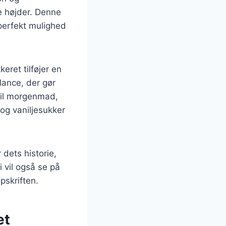
ye højder. Denne
 perfekt mulighed
ret tilføjer en
lance, der gør
 til morgenmad,
og vaniljesukker
 dets historie,
i vil også se på
pskriften.
et