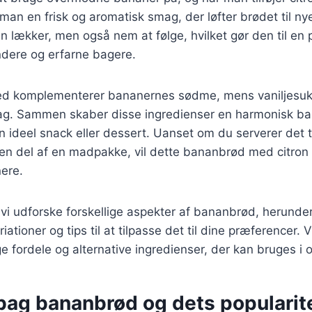
r man en frisk og aromatisk smag, der løfter brødet til n
kun lækker, men også nem at følge, hvilket gør den til en
dere og erfarne bagere.
hed komplementerer bananernes sødme, mens vaniljesukke
mag. Sammen skaber disse ingredienser en harmonisk ba
n ideel snack eller dessert. Uanset om du serverer det
en del af en madpakke, vil dette bananbrød med citron 
nere.
l vi udforske forskellige aspekter af bananbrød, herunder
iationer og tips til at tilpasse det til dine præferencer. V
ordele og alternative ingredienser, der kan bruges i o
 bag bananbrød og dets popularit