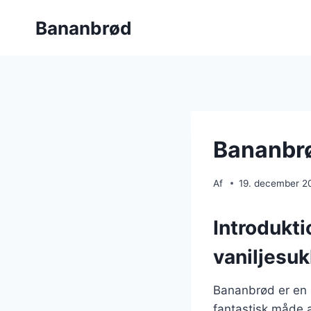
Fortsæt
Bananbrød
til
indhold
Bananbrø
Af
19. december 2
Introdukti
vaniljesuk
Bananbrød er en k
fantastisk måde a