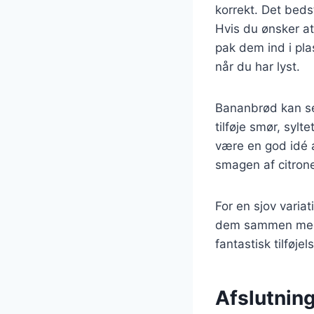
korrekt. Det beds
Hvis du ønsker at
pak dem ind i pla
når du har lyst.
Bananbrød kan se
tilføje smør, syl
være en god idé a
smagen af citrone
For en sjov vari
dem sammen med p
fantastisk tilføj
Afslutnin