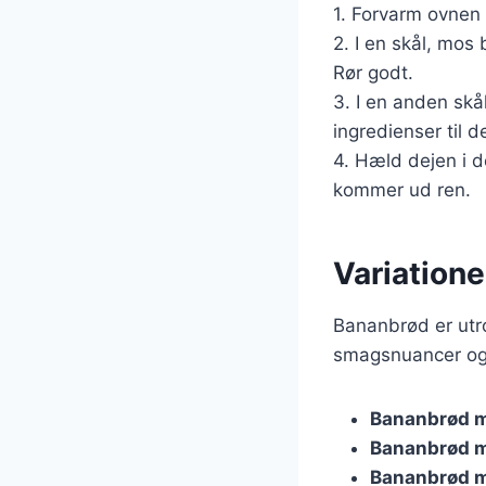
1. Forvarm ovnen 
2. I en skål, mos
Rør godt.
3. I en anden skå
ingredienser til d
4. Hæld dejen i d
kommer ud ren.
Variatione
Bananbrød er utrol
smagsnuancer og t
Bananbrød 
Bananbrød m
Bananbrød 