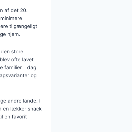
n af det 20.
t minimere
re tilgængeligt
nge hjem.
 den store
blev ofte lavet
 familier. I dag
magsvarianter og
ge andre lande. I
om en lækker snack
l en favorit