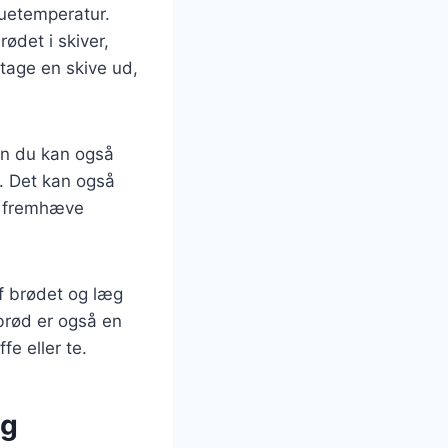
tuetemperatur.
ødet i skiver,
tage en skive ud,
en du kan også
e. Det kan også
at fremhæve
f brødet og læg
brød er også en
e eller te.
og