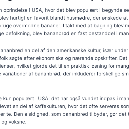
 oprindelse i USA, hvor det blev populært i begyndelse
blev hurtigt en favorit blandt husmødre, der ønskede a
bruge overmodne bananer. I takt med at bagning blev me
ige befolkning, blev bananbrød en fast bestanddel i ma
bananbrød en del af den amerikanske kultur, især under
folk søgte efter økonomiske og nærende opskrifter. Det 
nser, hvilket gjorde det til en praktisk løsning for mange
ge variationer af bananbrød, der inkluderer forskellige s
e kun populært i USA; det har også vundet indpas i man
evet en del af kaffekulturen, hvor det ofte serveres s
ller te. Den alsidighed, som bananbrød tilbyder, gør det ti
 og voksne.