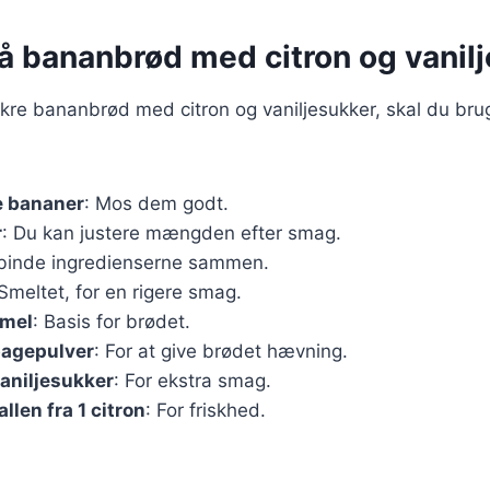
på bananbrød med citron og vanil
ækre bananbrød med citron og vaniljesukker, skal du br
 bananer
: Mos dem godt.
r
: Du kan justere mængden efter smag.
t binde ingredienserne sammen.
 Smeltet, for en rigere smag.
emel
: Basis for brødet.
bagepulver
: For at give brødet hævning.
vaniljesukker
: For ekstra smag.
llen fra 1 citron
: For friskhed.