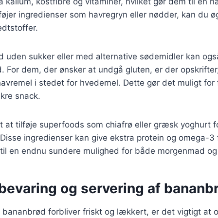
å kalium, kostfibre og vitaminer, hvilket gør dem til en
lføjer ingredienser som havregryn eller nødder, kan du ø
edtstoffer.
 uden sukker eller med alternative sødemidler kan også
 For dem, der ønsker at undgå gluten, er der opskrifter
avremel i stedet for hvedemel. Dette gør det muligt for
kre snack.
t at tilføje superfoods som chiafrø eller græsk yoghurt f
isse ingredienser kan give ekstra protein og omega-3 f
til en endnu sundere mulighed for både morgenmad og
pbevaring og servering af bananb
it bananbrød forbliver friskt og lækkert, er det vigtigt at