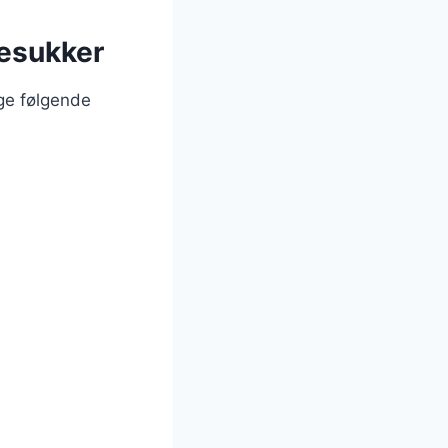
jesukker
uge følgende