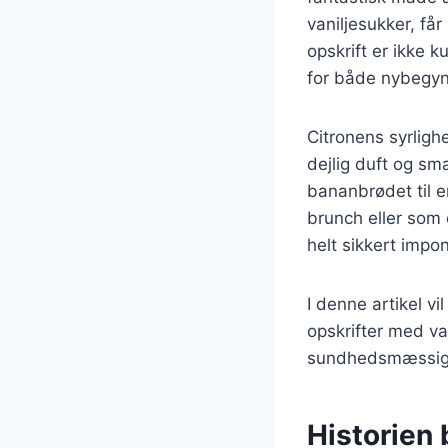
vaniljesukker, få
opskrift er ikke 
for både nybegyn
Citronens syrlig
dejlig duft og s
bananbrødet til e
brunch eller som 
helt sikkert impo
I denne artikel vi
opskrifter med var
sundhedsmæssige f
Historien