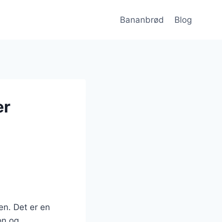
Bananbrød
Blog
er
en. Det er en
on og