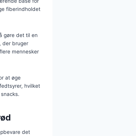
 nærende base for
ge fiberindholdet
 gøre det til en
, der bruger
 flere mennesker
or at øge
edtsyrer, hvilket
 snacks.
rød
 opbevare det