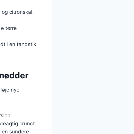
 og citronskal.
e tørre
dtil en tandstik
 nødder
lføje nye
sion.
deagtig crunch.
r en sundere