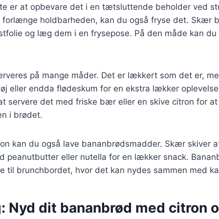
te er at opbevare det i en tætsluttende beholder ved s
 forlænge holdbarheden, kan du også fryse det. Skær br
stfolie og læg dem i en frysepose. På den måde kan du 
rveres på mange måder. Det er lækkert som det er, m
tetøj eller endda flødeskum for en ekstra lækker oplevels
t servere det med friske bær eller en skive citron for 
n i brødet.
ation kan du også lave bananbrødsmadder. Skær skiver a
eanutbutter eller nutella for en lækker snack. Banan
else til brunchbordet, hvor det kan nydes sammen med kaff
g: Nyd dit bananbrød med citron 