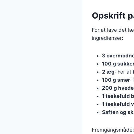
Opskrift 
For at lave det l
ingredienser:
3 overmodne
100 g sukke
2 æg
: For a
100 g smør
:
200 g hved
1 teskefuld 
1 teskefuld 
Saften og ska
Fremgangsmåde: