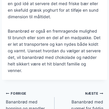
en god idé at servere det med friske bær eller
en skefuld græsk yoghurt for at tilføje en sund
dimension til måltidet.
Bananbrød er også en fremragende mulighed
til brunch eller som en del af en madpakke. Det
er let at transportere og kan nydes både koldt
og varmt. Uanset hvordan du vælger at servere
det, vil bananbrød med chokolade og nødder
helt sikkert være et hit blandt familie og
venner.
Indlægsnavigation
FORRIGE
NÆSTE
Bananbrød med
Bananbrød med
honning og mandler
rugmel for fyldig