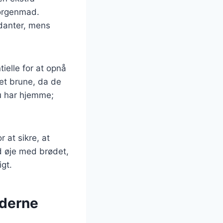
morgenmad.
idanter, mens
ielle for at opnå
let brune, da de
du har hjemme;
r at sikre, at
ld øje med brødet,
igt.
oderne