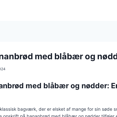
ananbrød med blåbær og nød
024
nanbrød med blåbær og nødder: E
klassisk bagværk, der er elsket af mange for sin søde 
e opskrift på bananbrød med blåbær og nødder tilføjer 