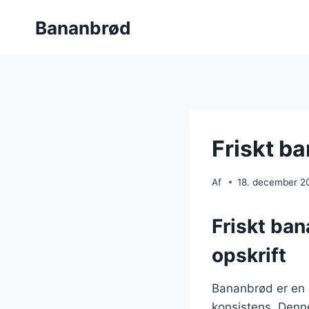
Fortsæt
Bananbrød
til
indhold
Friskt b
Af
18. december 2
Friskt ba
opskrift
Bananbrød er en 
konsistens. Denn