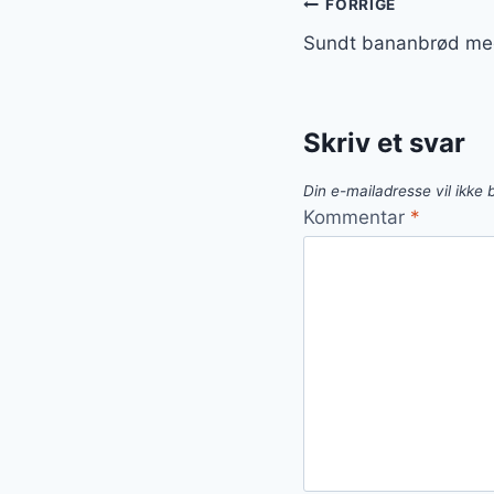
Indlægsnavi
FORRIGE
Sundt bananbrød me
Skriv et svar
Din e-mailadresse vil ikke b
Kommentar
*