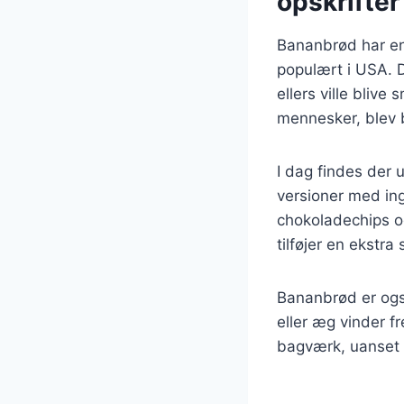
opskrifter
Bananbrød har en 
populært i USA. 
ellers ville blive
mennesker, blev 
I dag findes der u
versioner med in
chokoladechips o
tilføjer en ekstr
Bananbrød er ogs
eller æg vinder f
bagværk, uanset 