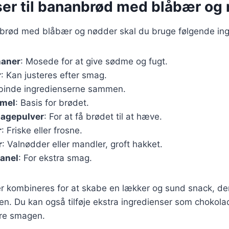
ser til bananbrød med blåbær og
nbrød med blåbær og nødder skal du bruge følgende ing
naner
: Mosede for at give sødme og fugt.
r
: Kan justeres efter smag.
t binde ingredienserne sammen.
emel
: Basis for brødet.
bagepulver
: For at få brødet til at hæve.
r
: Friske eller frosne.
r
: Valnødder eller mandler, groft hakket.
kanel
: For ekstra smag.
er kombineres for at skabe en lækker og sund snack, de
n. Du kan også tilføje ekstra ingredienser som chokolad
ere smagen.