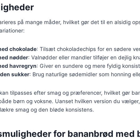
igheder
ieres på mange måder, hvilket gør det til en alsidig opsk
riationer:
med chokolade
: Tilsæt chokoladechips for en sødere ver
med nødder
: Valnødder eller mandler tilføjer en dejlig kn
med havregryn
: Giver en sundere og mere fyldig konsis
den sukker
: Brug naturlige sødemidler som honning ell
 kan tilpasses efter smag og præferencer, hvilket gør ba
r både børn og voksne. Uanset hvilken version du vælger, 
 lækre smag og den bløde konsistens.
smuligheder for bananbrød med 