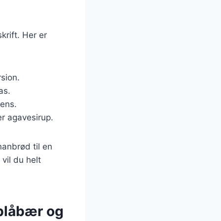
rift. Her er
sion.
as.
tens.
er agavesirup.
nanbrød til en
vil du helt
blåbær og