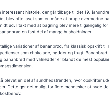
interessant historie, der går tilbage til det 19. århundr
Det blev ofte lavet som en måde at bruge overmodne b
 smidt ud. I takt med at bagning blev mere tilgængelig for
bananbrød en fast del af mange husholdninger.
tallige variationer af bananbrød, fra klassisk opskrift ti
gredienser som chokolade, nødder og frugt. Bananbrød
g bananbrød med valnødder er blandt de mest populære
a smagsdimension.
å blevet en del af sundhedstrenden, hvor opskrifter ud
rem. Dette gør det muligt for flere mennesker at nyde d
kostbehov.