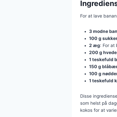
Ingredien
For at lave bana
3 modne ba
100 g sukke
2 æg
: For a
200 g hved
1 teskefuld 
150 g blåbæ
100 g nødde
1 teskefuld 
Disse ingrediens
som helst på dage
kokos for at vari