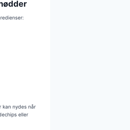
 nødder
redienser:
r kan nydes når
echips eller