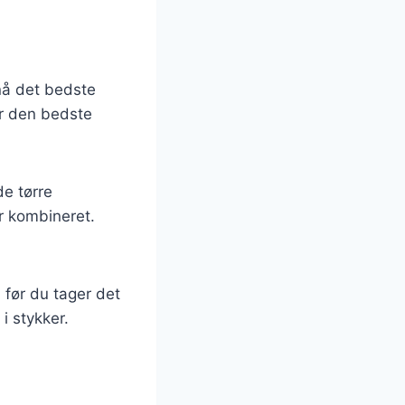
nå det bedste
er den bedste
de tørre
er kombineret.
, før du tager det
i stykker.