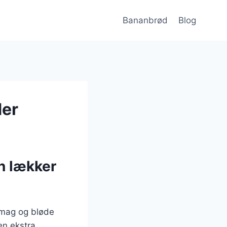
Bananbrød
Blog
der
n lækker
smag og bløde
en ekstra