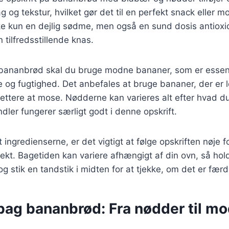
 og tekstur, hvilket gør det til en perfekt snack eller 
kke kun en dejlig sødme, men også en sund dosis antiox
 tilfredsstillende knas.
e bananbrød skal du bruge modne bananer, som er essent
 og fugtighed. Det anbefales at bruge bananer, der er 
lettere at mose. Nødderne kan varieres alt efter hvad 
ler fungerer særligt godt i denne opskrift.
ingredienserne, er det vigtigt at følge opskriften nøje fo
fekt. Bagetiden kan variere afhængigt af din ovn, så ho
g stik en tandstik i midten for at tjekke, om det er færd
 bag bananbrød: Fra nødder til m