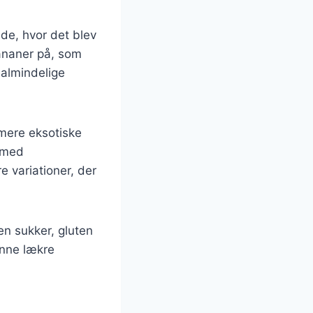
ede, hvor det blev
ananer på, som
 almindelige
l mere eksotiske
 med
 variationer, der
en sukker, gluten
enne lækre