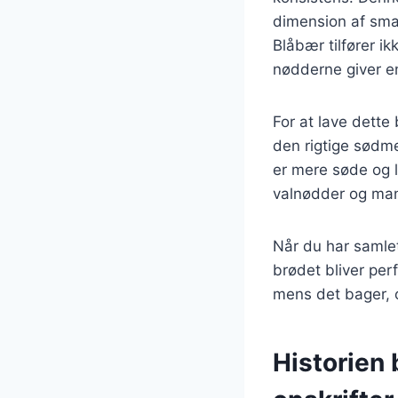
dimension af smag
Blåbær tilfører i
nødderne giver en
For at lave dett
den rigtige sødme
er mere søde og 
valnødder og mand
Når du har samlet 
brødet bliver per
mens det bager, o
Historien