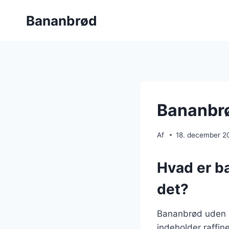
Fortsæt
Bananbrød
til
indhold
Bananbrø
Af
18. december 2
Hvad er b
det?
Bananbrød uden su
indeholder raffin