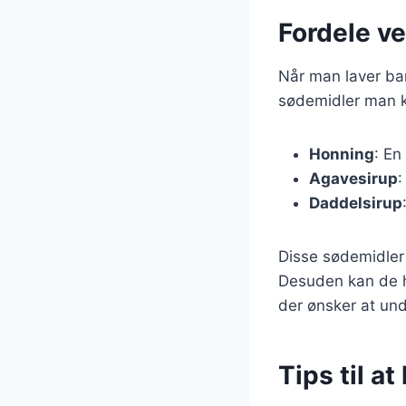
Fordele ve
Når man laver ban
sødemidler man k
Honning
: En
Agavesirup
:
Daddelsirup
Disse sødemidler 
Desuden kan de hj
der ønsker at un
Tips til a