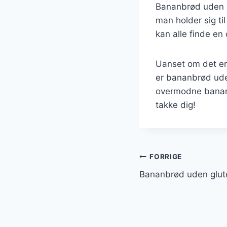
Bananbrød uden s
man holder sig ti
kan alle finde en
Uanset om det er
er bananbrød ude
overmodne banane
takke dig!
Indlægsnavi
FORRIGE
Bananbrød uden glut