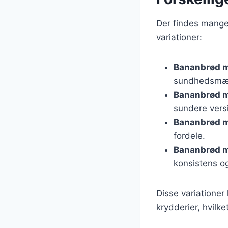
Der findes mange
variationer:
Bananbrød 
sundhedsmæs
Bananbrød 
sundere vers
Bananbrød m
fordele.
Bananbrød m
konsistens og
Disse variationer
krydderier, hvilke