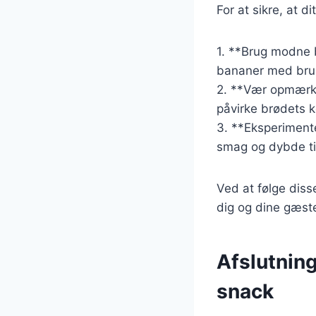
For at sikre, at d
1. **Brug modne 
bananer med brun
2. **Vær opmærks
påvirke brødets 
3. **Eksperimente
smag og dybde ti
Ved at følge diss
dig og dine gæste
Afslutnin
snack