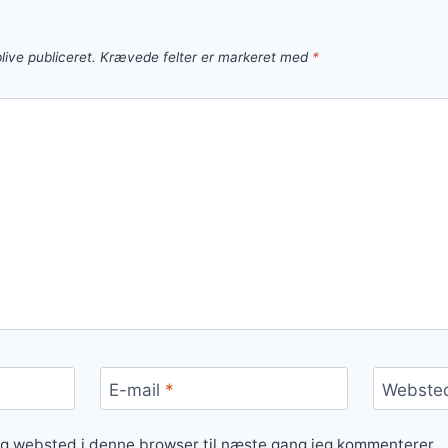
live publiceret.
Krævede felter er markeret med
*
E-mail
*
Webste
og websted i denne browser til næste gang jeg kommenterer.