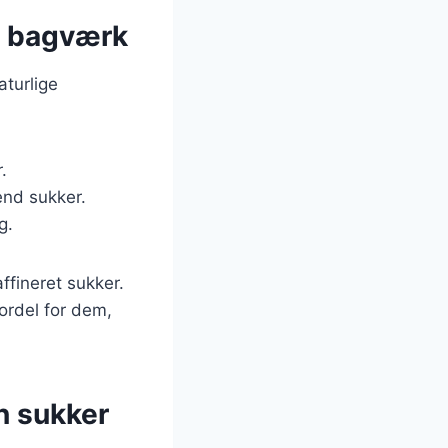
 i bagværk
aturlige
.
end sukker.
g.
ffineret sukker.
ordel for dem,
n sukker