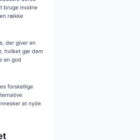
 at bruge modne
 en række
, der giver en
r, hvilket gør dem
re en god
es forskellige
ternative
ennesker at nyde
et