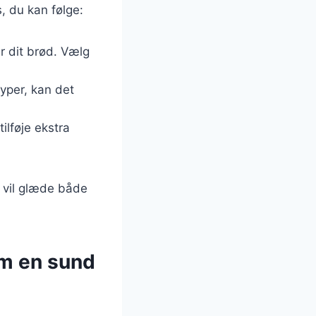
s, du kan følge:
 dit brød. Vælg
yper, kan det
ilføje ekstra
 vil glæde både
om en sund