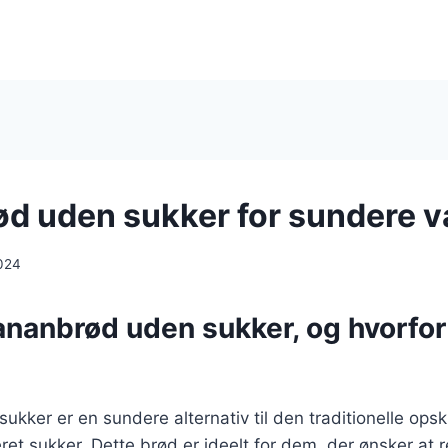
d uden sukker for sundere v
024
ananbrød uden sukker, og hvorfo
kker er en sundere alternativ til den traditionelle opskr
eret sukker. Dette brød er ideelt for dem, der ønsker at