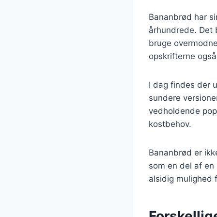
Bananbrød har sin
århundrede. Det b
bruge overmodne 
opskrifterne også
I dag findes der 
sundere versione
vedholdende popu
kostbehov.
Bananbrød er ikke
som en del af en 
alsidig mulighed f
Forskelli