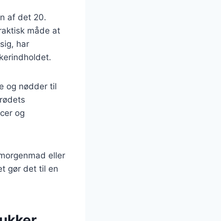
n af det 20.
raktisk måde at
ig, har
kerindholdet.
e og nødder til
brødets
ncer og
 morgenmad eller
 gør det til en
sukker