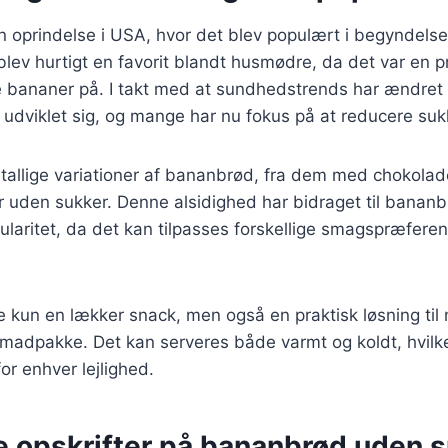
 oprindelse i USA, hvor det blev populært i begyndelse
lev hurtigt en favorit blandt husmødre, da det var en p
bananer på. I takt med at sundhedstrends har ændret s
 udviklet sig, og mange har nu fokus på at reducere suk
utallige variationer af bananbrød, fra dem med chokolad
r uden sukker. Denne alsidighed har bidraget til banan
laritet, da det kan tilpasses forskellige smagspræfere
 kun en lækker snack, men også en praktisk løsning til
madpakke. Det kan serveres både varmt og koldt, hvilket
or enhver lejlighed.
ge opskrifter på bananbrød uden 