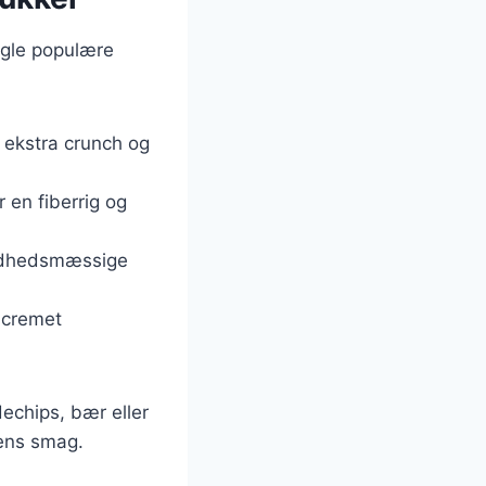
ogle populære
 ekstra crunch og
 en fiberrig og
sundhedsmæssige
a cremet
echips, bær eller
 ens smag.