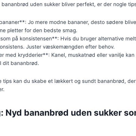
it bananbrød uden sukker bliver perfekt, er der nogle tip
bananer**: Jo mere modne bananer, desto sødere bliver
e pletter for den bedste smag.
om på konsistensen**: Hvis du bruger alternative melt
konsistens. Juster væskemængden efter behov.
r med krydderier**: Kanel, muskatnød eller vanilje kan t
l dit bananbrød.
e tips kan du skabe et lækkert og sundt bananbrød, der
r.
g: Nyd bananbrød uden sukker s