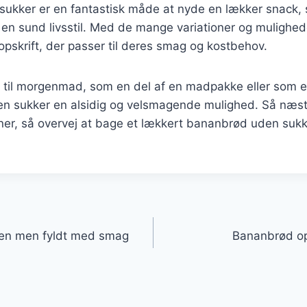
ukker er en fantastisk måde at nyde en lækker snack, 
l en sund livsstil. Med de mange variationer og mulighede
 opskrift, der passer til deres smag og kostbehov.
 til morgenmad, som en del af en madpakke eller som e
n sukker en alsidig og velsmagende mulighed. Så næs
r, så overvej at bage et lækkert bananbrød uden sukker
gation
en men fyldt med smag
Bananbrød ops