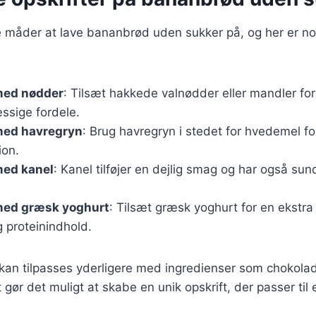
 måder at lave bananbrød uden sukker på, og her er n
med nødder
: Tilsæt hakkede valnødder eller mandler for
sige fordele.
med havregryn
: Brug havregryn i stedet for hvedemel for
ion.
ed kanel
: Kanel tilføjer en dejlig smag og har også 
ed græsk yoghurt
: Tilsæt græsk yoghurt for en ekstr
 proteinindhold.
 kan tilpasses yderligere med ingredienser som chokolad
t gør det muligt at skabe en unik opskrift, der passer til