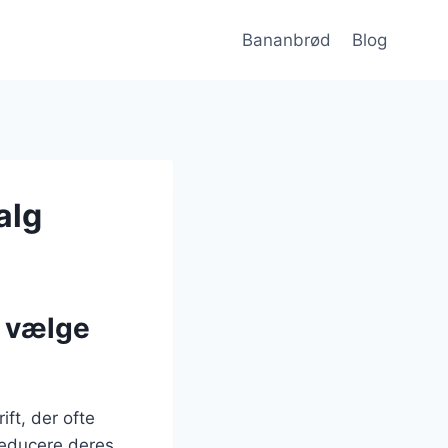
Bananbrød
Blog
alg
r vælge
ift, der ofte
 reducere deres