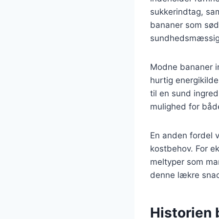
sukkerindtag, sa
bananer som søde
sundhedsmæssige
Modne bananer ind
hurtig energikild
til en sund ingr
mulighed for båd
En anden fordel v
kostbehov. For ek
meltyper som mand
denne lækre snac
Historien