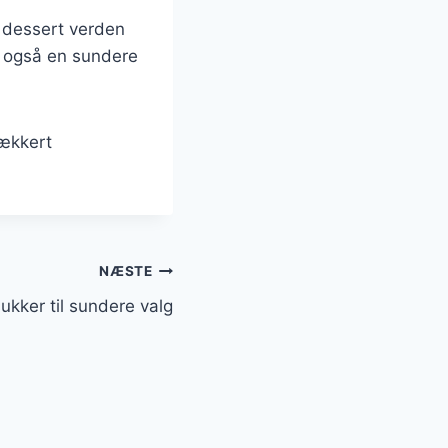
t dessert verden
 også en sundere
lækkert
NÆSTE
kker til sundere valg