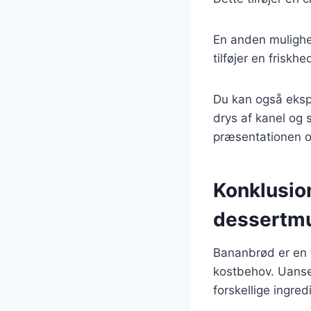
En anden mulighed
tilføjer en friskh
Du kan også eksp
drys af kanel og 
præsentationen o
Konklusio
dessertm
Bananbrød er en f
kostbehov. Uanse
forskellige ingre