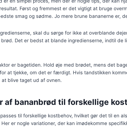
 er en simpel proces, men der er nogle tips, der kan h
esultat. Først og fremmest er det vigtigt at bruge ove
bedste smag og sødme. Jo mere brune bananerne er, d
gredienserne, skal du sørge for ikke at overblande deje
t brød. Det er bedst at blande ingredienserne, indtil de l
aktor er bagetiden. Hold øje med brødet, mens det bager
 for at tjekke, om det er færdigt. Hvis tandstikken komme
 at blive taget ud af ovnen.
r af bananbrød til forskellige ko
asses til forskellige kostbehov, hvilket gør det til en als
 Her er nogle variationer, der kan imødekomme specifik