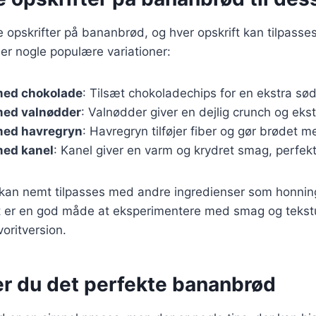
ge opskrifter på bananbrød, og hver opskrift kan tilpasse
er nogle populære variationer:
med chokolade
: Tilsæt chokoladechips for en ekstra sø
ed valnødder
: Valnødder giver en dejlig crunch og eks
med havregryn
: Havregryn tilføjer fiber og gør brødet
ed kanel
: Kanel giver en varm og krydret smag, perfekt t
 kan nemt tilpasses med andre ingredienser som honning
 er en god måde at eksperimentere med smag og tekstu
oritversion.
er du det perfekte bananbrød