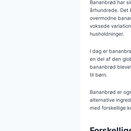
Bananbrød har sin
århundrede. Det b
overmodne banane
voksede variatio
husholdninger.
I dag er bananbr
en del af den glob
bananbrød blevet
til børn.
Bananbrød er ogs
alternative ingre
med forskellige 
Forskellig