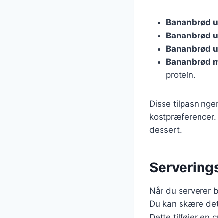
Bananbrød u
Bananbrød u
Bananbrød 
Bananbrød m
protein.
Disse tilpasninge
kostpræferencer. 
dessert.
Servering
Når du serverer 
Du kan skære det 
Dette tilføjer e