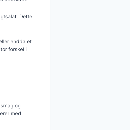
gtsalat. Dette
ller endda et
or forskel i
r smag og
terer med