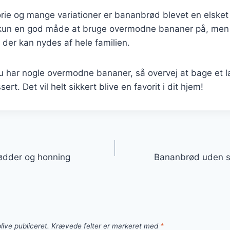
orie og mange variationer er bananbrød blevet en elske
e kun en god måde at bruge overmodne bananer på, men
der kan nydes af hele familien.
 har nogle overmodne bananer, så overvej at bage et 
ert. Det vil helt sikkert blive en favorit i dit hjem!
gation
ødder og honning
Bananbrød uden su
live publiceret.
Krævede felter er markeret med
*