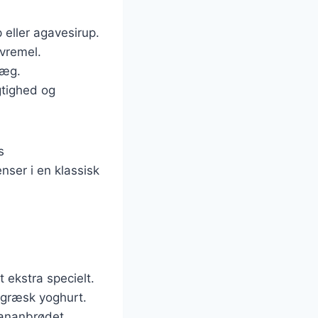
 eller agavesirup.
vremel.
 æg.
gtighed og
s
nser i en klassisk
ekstra specielt.
 græsk yoghurt.
bananbrødet.