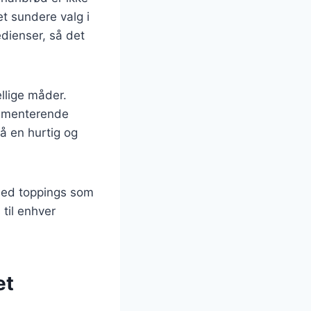
t sundere valg i
edienser, så det
llige måder.
rimenterende
så en hurtig og
 med toppings som
 til enhver
et