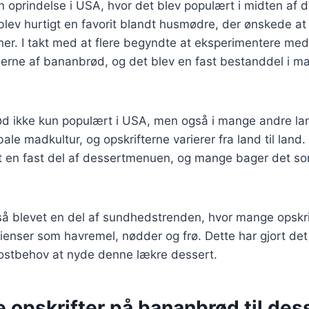
 oprindelse i USA, hvor det blev populært i midten af d
lev hurtigt en favorit blandt husmødre, der ønskede at
r. I takt med at flere begyndte at eksperimentere med 
nerne af bananbrød, og det blev en fast bestanddel i m
ød ikke kun populært i USA, men også i mange andre lan
ale madkultur, og opskrifterne varierer fra land til land
 en fast del af dessertmenuen, og mange bager det s
å blevet en del af sundhedstrenden, hvor mange opskrif
dienser som havremel, nødder og frø. Dette har gjort det 
kostbehov at nyde denne lækre dessert.
e opskrifter på bananbrød til des