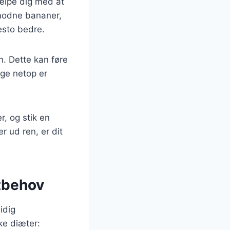
jælpe dig med at
rmodne bananer,
esto bedre.
n. Dette kan føre
ige netop er
, og stik en
r ud ren, er dit
stbehov
idig
ke diæter: