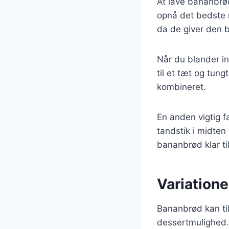
At lave bananbrød
opnå det bedste r
da de giver den 
Når du blander in
til et tæt og tung
kombineret.
En anden vigtig f
tandstik i midten
bananbrød klar til
Variatione
Bananbrød kan tilp
dessertmulighed.