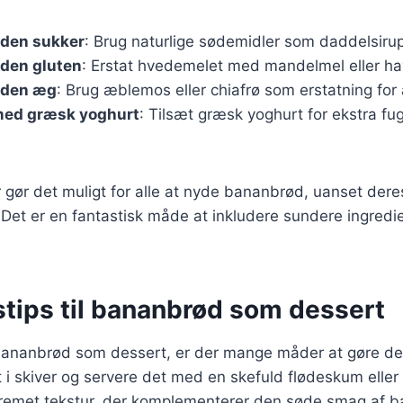
den sukker
: Brug naturlige sødemidler som daddelsirup
den gluten
: Erstat hvedemelet med mandelmel eller ha
uden æg
: Brug æblemos eller chiafrø som erstatning for
ed græsk yoghurt
: Tilsæt græsk yoghurt for ekstra fu
r gør det muligt for alle at nyde bananbrød, uanset dere
Det er en fantastisk måde at inkludere sundere ingredie
stips til bananbrød som dessert
bananbrød som dessert, er der mange måder at gøre det 
i skiver og servere det med en skefuld flødeskum eller
n cremet tekstur, der komplementerer den søde smag af 