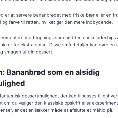
 er at servere bananbrødet med friske bær eller en fru
ed og farve til retten, hvilket gør den mere indbydende.
erimentere med toppings som nødder, chokoladechips e
sukker for ekstra smag. Disse små detaljer kan gøre en st
g smagen af din dessert.
n: Bananbrød som en alsidig
ulighed
antastisk dessertmulighed, der kan tilpasses til enhve
t om du vælger den klassiske opskrift eller eksperimen
dienser, er det en lækker måde at afslutte et måltid på.