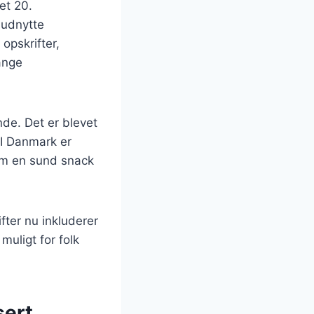
et 20.
 udnytte
opskrifter,
ange
de. Det er blevet
. I Danmark er
om en sund snack
ter nu inkluderer
muligt for folk
sert