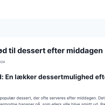
d til dessert efter middagen
024
: En lækker dessertmulighed eft
opulær dessert, der ofte serveres efter middagen. Det 
ermodne bananer på, som ellers ville blive smidt ud. B