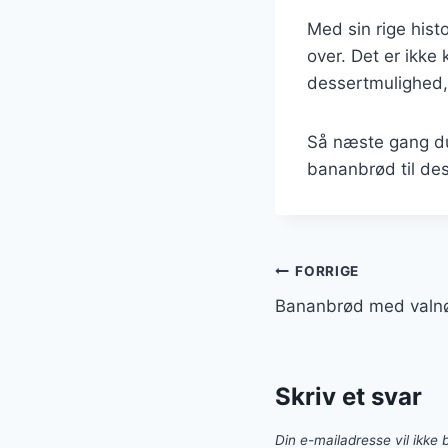
Med sin rige hist
over. Det er ikk
dessertmulighed, 
Så næste gang du
bananbrød til dess
Indlægsnavi
FORRIGE
Bananbrød med valn
Skriv et svar
Din e-mailadresse vil ikke b