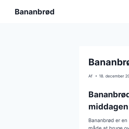
Fortsæt
Bananbrød
til
indhold
Bananbrø
Af
18. december 2
Bananbrød
middagen
Bananbrød er en p
måde at bruge ov