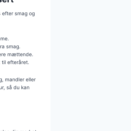
s efter smag og
dme.
tra smag.
 mere mættende.
il efteråret.
, mandler eller
r, så du kan