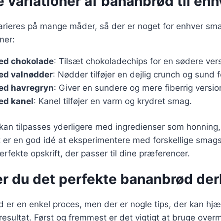
e variationer af bananbrød til en
rieres på mange måder, så der er noget for enhver sma
ner:
ed chokolade
: Tilsæt chokoladechips for en sødere vers
ed valnødder
: Nødder tilføjer en dejlig crunch og sund f
ed havregryn
: Giver en sundere og mere fiberrig versio
ed kanel
: Kanel tilføjer en varm og krydret smag.
 kan tilpasses yderligere med ingredienser som honning,
 er en god idé at eksperimentere med forskellige smag
erfekte opskrift, der passer til dine præferencer.
er du det perfekte bananbrød d
 er en enkel proces, men der er nogle tips, der kan hj
esultat. Først og fremmest er det vigtigt at bruge ove