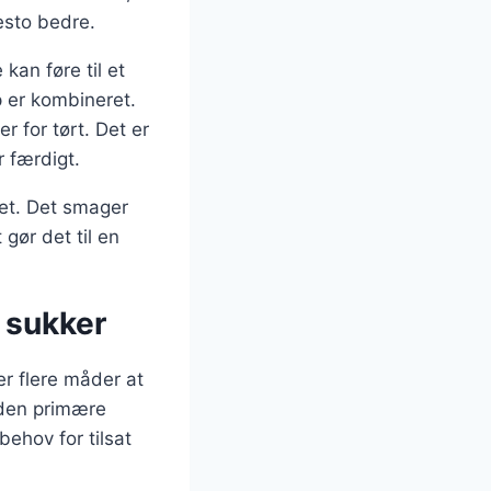
esto bedre.
kan føre til et
p er kombineret.
r for tørt. Det er
r færdigt.
det. Det smager
gør det til en
 sukker
r flere måder at
 den primære
ehov for tilsat