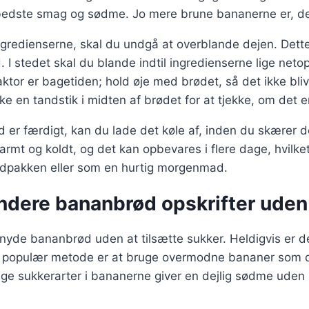
bedste smag og sødme. Jo mere brune bananerne er, d
gredienserne, skal du undgå at overblande dejen. Dette 
. I stedet skal du blande indtil ingredienserne lige neto
ktor er bagetiden; hold øje med brødet, så det ikke blive
ke en tandstik i midten af brødet for at tjekke, om det e
 er færdigt, kan du lade det køle af, inden du skærer 
armt og koldt, og det kan opbevares i flere dage, hvilket 
madpakken eller som en hurtig morgenmad.
undere bananbrød opskrifter uden
yde bananbrød uden at tilsætte sukker. Heldigvis er de
n populær metode er at bruge overmodne bananer som
ge sukkerarter i bananerne giver en dejlig sødme uden b