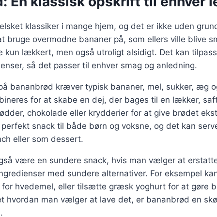
 En klassisk opskrift til enhver l
lsket klassiker i mange hjem, og det er ikke uden grund
t bruge overmodne bananer på, som ellers ville blive s
 kun lækkert, men også utroligt alsidigt. Det kan tilpa
dienser, så det passer til enhver smag og anledning.
 på bananbrød kræver typisk bananer, mel, sukker, æg o
ineres for at skabe en dej, der bages til en lækker, sa
 nødder, chokolade eller krydderier for at give brødet ek
n perfekt snack til både børn og voksne, og det kan serve
h eller som dessert.
så være en sundere snack, hvis man vælger at erstatte
 ingredienser med sundere alternativer. For eksempel k
 for hvedemel, eller tilsætte græsk yoghurt for at gøre 
set hvordan man vælger at lave det, er bananbrød en s
.