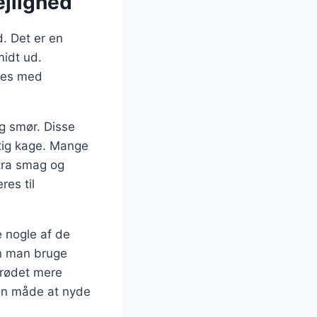
ejlighed
. Det er en
midt ud.
sses med
g smør. Disse
ftig kage. Mange
stra smag og
res til
 nogle af de
an man bruge
brødet mere
køn måde at nyde