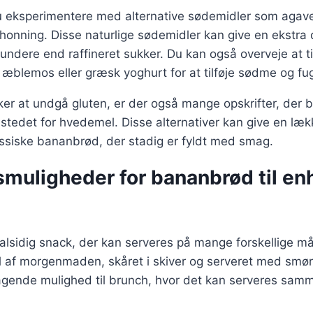
 eksperimentere med alternative sødemidler som agave
 honning. Disse naturlige sødemidler kan give en ekstra
undere end raffineret sukker. Du kan også overveje at t
æblemos eller græsk yoghurt for at tilføje sødme og fu
er at undgå gluten, er der også mange opskrifter, der 
 stedet for hvedemel. Disse alternativer kan give en læ
assiske bananbrød, der stadig er fyldt med smag.
smuligheder for bananbrød til en
alsidig snack, der kan serveres på mange forskellige m
 af morgenmaden, skåret i skiver og serveret med smør 
agende mulighed til brunch, hvor det kan serveres sam