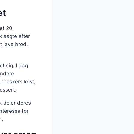
et
et 20.
k søgte efter
t lave brød,
t sig. I dag
sundere
enneskers kost,
essert.
k deler deres
interesse for
t.