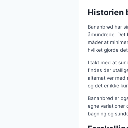
Historien
Bananbrød har sin
århundrede. Det b
måder at minimer
hvilket gjorde det
I takt med at sun
findes der utallige
alternativer med
og det er ikke k
Bananbrød er også
egne variationer o
bagning og sunder