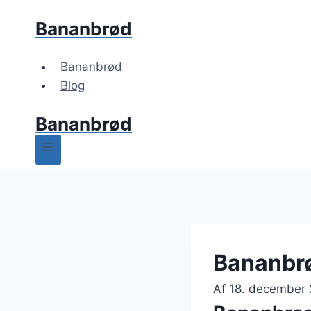
Fortsæt
Bananbrød
til
indhold
Bananbrød
Blog
Bananbrød
Bananbrø
Af
18. december