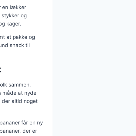
r en lækker
 stykker og
og kager.
mt at pakke og
und snack til
t
 folk sammen.
køn måde at nyde
 der altid noget
bananer får en ny
bananer, der er