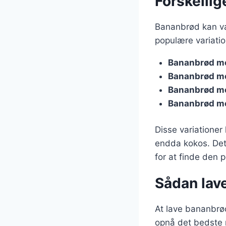
Forskellig
Bananbrød kan va
populære variatio
Bananbrød m
Bananbrød m
Bananbrød m
Bananbrød m
Disse variationer
endda kokos. Det
for at finde den p
Sådan lav
At lave bananbrød
opnå det bedste r