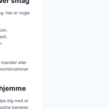
hver smag
g. Her er nogle
ion.
edt.
n.
 mandler eller
skombinationer
erhjemme
ælpe dig med at
rmodne bananer,