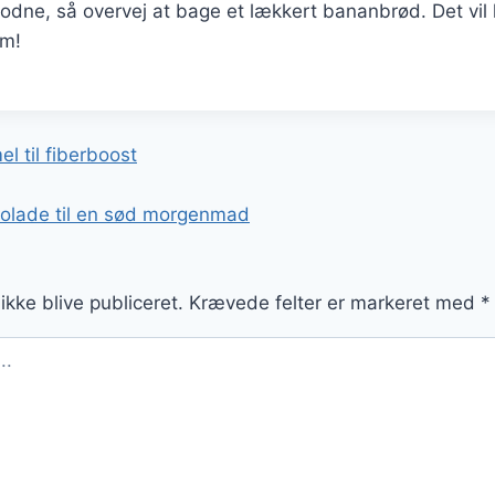
modne, så overvej at bage et lækkert bananbrød. Det vil h
em!
gation
 til fiberboost
lade til en sød morgenmad
ikke blive publiceret.
Krævede felter er markeret med
*