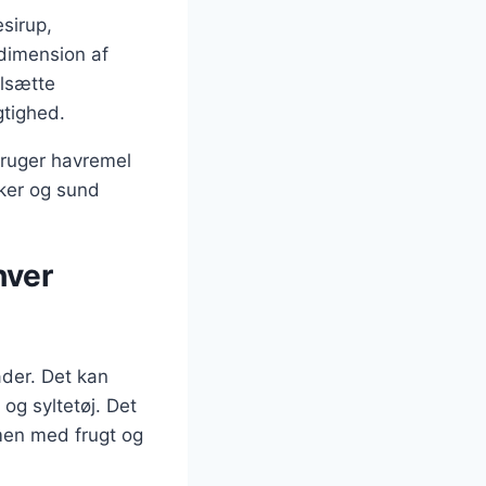
sirup,
 dimension af
ilsætte
gtighed.
bruger havremel
kker og sund
hver
åder. Det kan
og syltetøj. Det
men med frugt og