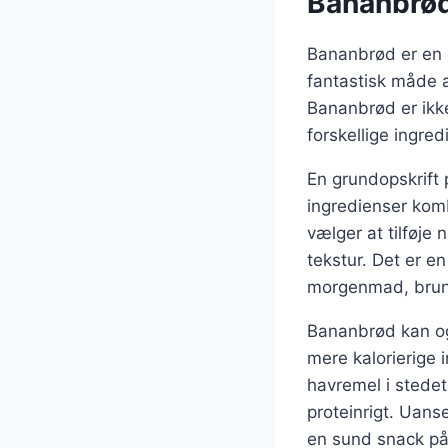
Bananbrød:
Bananbrød er en e
fantastisk måde a
Bananbrød er ikke
forskellige ingre
En grundopskrift
ingredienser komb
vælger at tilføje
tekstur. Det er e
morgenmad, brunc
Bananbrød kan og
mere kalorierige
havremel i stedet
proteinrigt. Uan
en sund snack på