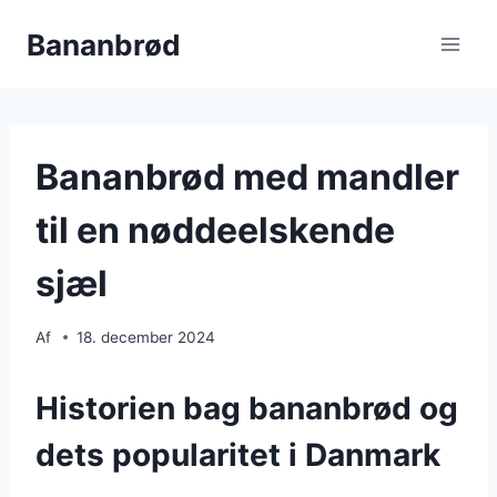
Fortsæt
Bananbrød
til
indhold
Bananbrød med mandler
til en nøddeelskende
sjæl
Af
18. december 2024
Historien bag bananbrød og
dets popularitet i Danmark