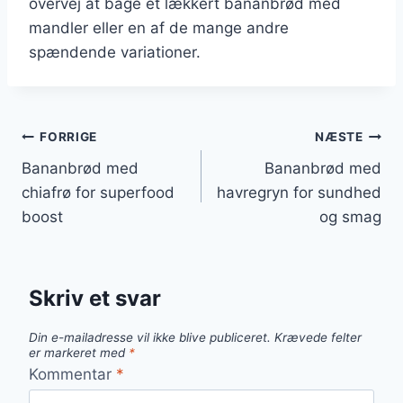
overvej at bage et lækkert bananbrød med
mandler eller en af de mange andre
spændende variationer.
Indlægsnavigation
FORRIGE
NÆSTE
Bananbrød med
Bananbrød med
chiafrø for superfood
havregryn for sundhed
boost
og smag
Skriv et svar
Din e-mailadresse vil ikke blive publiceret.
Krævede felter
er markeret med
*
Kommentar
*