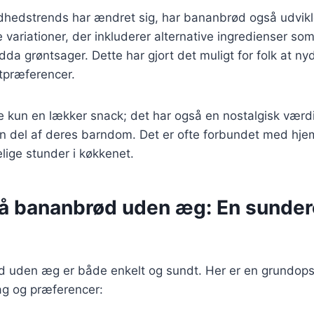
dhedstrends har ændret sig, har bananbrød også udvikle
ge variationer, der inkluderer alternative ingredienser so
dda grøntsager. Dette har gjort det muligt for folk at n
tpræferencer.
e kun en lækker snack; det har også en nostalgisk værd
n del af deres barndom. Det er ofte forbundet med hj
lige stunder i køkkenet.
på bananbrød uden æg: En sunder
d uden æg er både enkelt og sundt. Her er en grundops
ag og præferencer: