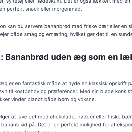
, syltetøj eller flødeskum. Det er også lækkert med en k
il en perfekt snack eller morgenmad.
tion kan du servere bananbrød med friske bær eller en 
lføjer både smag og ernæring, hvilket gør det til en sun
g: Bananbrød uden æg som en læ
g er en fantastisk måde at nyde en klassisk opskrift 
syn til kostbehov og præferencer. Med sin bløde konsis
ikker vinder blandt både børn og voksne.
er at lave det med chokolade, nødder eller friske bær, 
 bananbrød på. Det er en perfekt mulighed for at ekspe