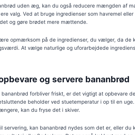
anbrød uden æg, kan du også reducere mængden af mæt
ndere valg. Ved at bruge ingredienser som havremel elle
ldet og gøre brødet mere mættende.
t være opmærksom på de ingredienser, du vælger, da de 
værdi. At vælge naturlige og uforarbejdede ingrediense
t opbevare og servere bananbrød
it bananbrød forbliver friskt, er det vigtigt at opbevare d
tsluttende beholder ved stuetemperatur i op til en uge
ængere, kan du fryse det i skiver.
l servering, kan bananbrød nydes som det er, eller du ka