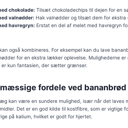
ed chokolade:
Tilsæt chokoladechips til dejen for en s
ed valnødder:
Hak valnødder og tilsæt dem for ekstra
ed havregryn:
Erstat en del af melet med havregryn f
r kan også kombineres. For eksempel kan du lave bana
nødder for en ekstra lækker oplevelse. Mulighederne e
 er kun fantasien, der sætter grænser.
mæssige fordele ved bananbrød
g kan være en sundere mulighed, især når det laves 
idler. Det er en god kilde til kostfibre, som er vigtige f
ge på kalium, hvilket er godt for hjertet.