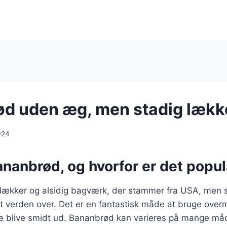
d uden æg, men stadig lækk
024
ananbrød, og hvorfor er det popu
lækker og alsidig bagværk, der stammer fra USA, men s
et verden over. Det er en fantastisk måde at bruge ov
lle blive smidt ud. Bananbrød kan varieres på mange måd