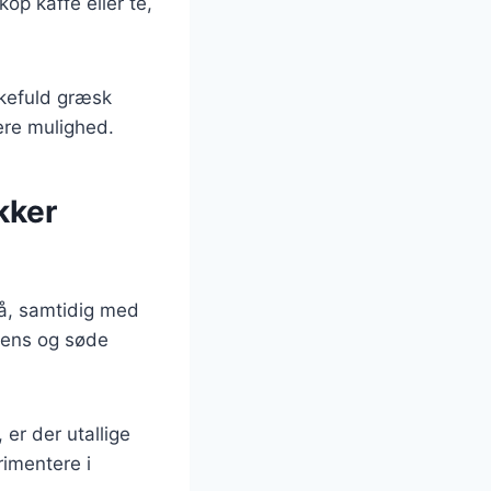
op kaffe eller te,
skefuld græsk
dere mulighed.
kker
på, samtidig med
tens og søde
er der utallige
rimentere i