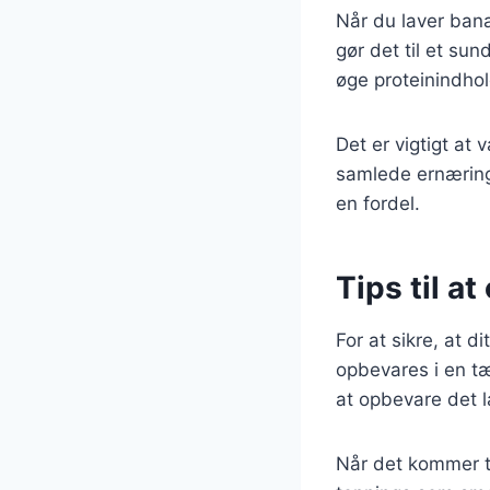
Når du laver ban
gør det til et su
øge proteinindho
Det er vigtigt a
samlede ernærings
en fordel.
Tips til a
For at sikre, at d
opbevares i en tæ
at opbevare det l
Når det kommer ti