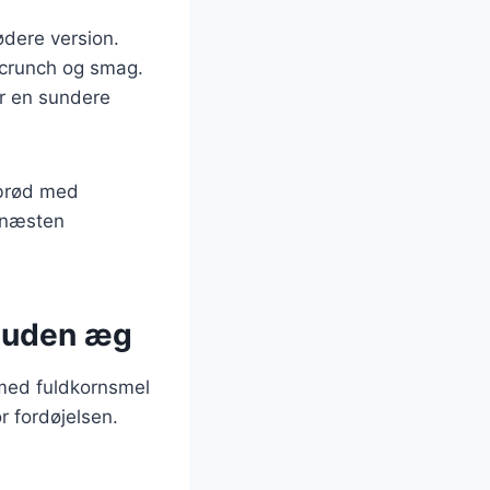
ødere version.
 crunch og smag.
or en sundere
nbrød med
r næsten
 uden æg
med fuldkornsmel
or fordøjelsen.