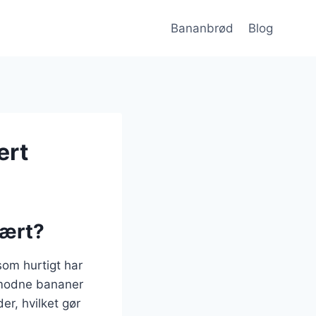
Bananbrød
Blog
ert
lært?
om hurtigt har
ermodne bananer
er, hvilket gør