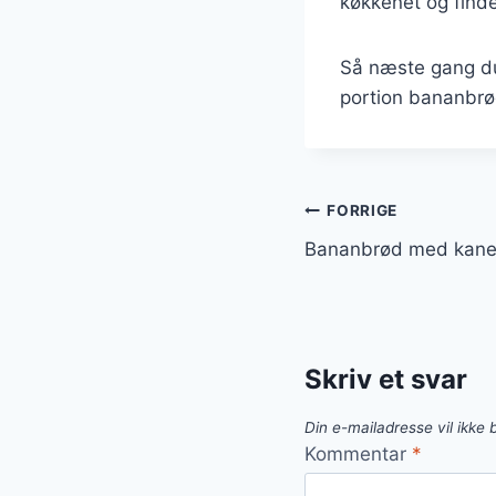
køkkenet og finde
Så næste gang du
portion bananbrød 
Indlægsnavi
FORRIGE
Bananbrød med kanel 
Skriv et svar
Din e-mailadresse vil ikke b
Kommentar
*