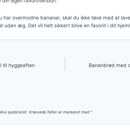
 din egen favoritversion.
 har overmodne bananer, skal du ikke tøve med at lav
uden æg. Det vil helt sikkert blive en favorit i dit hjem
gation
til hyggeaften
Bananbrød med d
live publiceret.
Krævede felter er markeret med
*