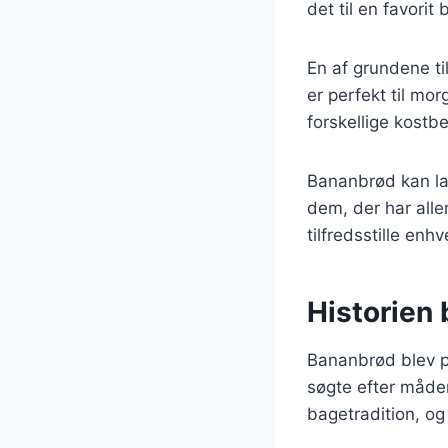
det til en favori
En af grundene ti
er perfekt til m
forskellige kostbe
Bananbrød kan lav
dem, der har alle
tilfredsstille enh
Historien
Bananbrød blev po
søgte efter måder
bagetradition, o