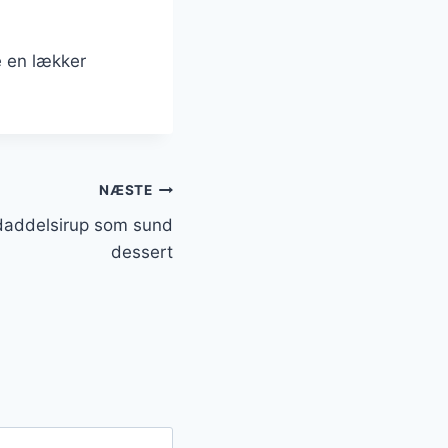
e en lækker
!
NÆSTE
addelsirup som sund
dessert