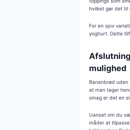
toppings som smør
hvilket gør det t
For en sjov varia
yoghurt. Dette ti
Afslutnin
mulighed
Bananbrød uden æ
at man tager hen
smag er det en s
Uanset om du vælg
måder at tilpasse