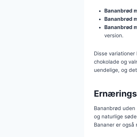
Bananbrød m
Bananbrød m
Bananbrød m
version.
Disse variatione
chokolade og val
uendelige, og det
Ernærings
Bananbrød uden æ
og naturlige sødem
Bananer er også ri