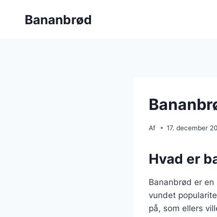
Fortsæt
Bananbrød
til
indhold
Bananbrø
Af
17. december 2
Hvad er b
Bananbrød er en 
vundet popularit
på, som ellers vi