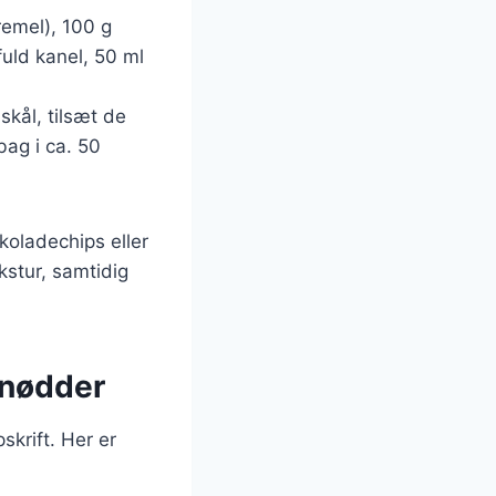
emel), 100 g
fuld kanel, 50 ml
skål, tilsæt de
bag i ca. 50
koladechips eller
stur, samtidig
 nødder
skrift. Her er