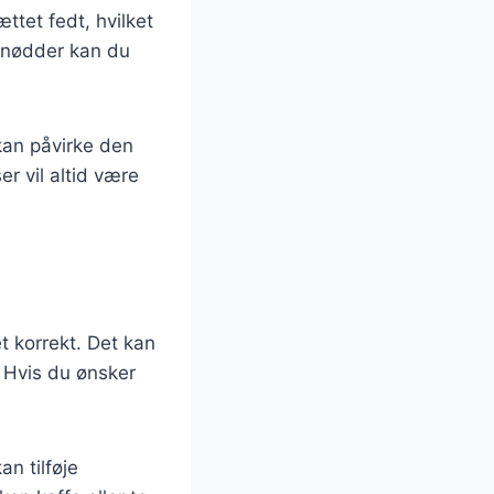
tet fedt, hvilket
r nødder kan du
kan påvirke den
r vil altid være
et korrekt. Det kan
. Hvis du ønsker
n tilføje