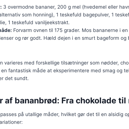
:
3 overmodne bananer, 200 g mel (hvedemel eller havr
 alternativ som honning), 1 teskefuld bagepulver, 1 teske
ie, 1 teskefuld vaniljeekstrakt.
åde:
Forvarm ovnen til 175 grader. Mos bananerne i en 
ienser og rør godt. Hæld dejen i en smurt bageform og 
n varieres med forskellige tilsætninger som nødder, cho
r en fantastisk måde at eksperimentere med smag og tek
r det sundt.
r af bananbrød: Fra chokolade til
asses på utallige måder, hvilket gør det til en alsidig op
riationer: