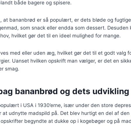
t blandt både bagere og spisere.
l, at bananbrød er så populært, er dets bløde og fugtige
orgenmad, som snack eller endda som dessert. Desuden k
hov, hvilket gør det til en ideel mulighed for mange.
es med eller uden æg, hvilket gør det til et godt valg f
rgier. Uanset hvilken opskrift man vælger, er det en sikk
ver smag.
 bag bananbrød og dets udvikling
pulært i USA i 1930’erne, især under den store depress
 at udnytte madspild på. Det blev hurtigt en del af de
g opskrifter begyndte at dukke op i kogebøger og på ma