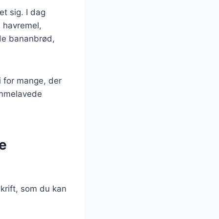
t sig. I dag
m havremel,
yde bananbrød,
i for mange, der
emmelavede
e
krift, som du kan