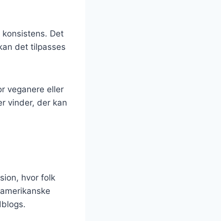
 konsistens. Det
an det tilpasses
or veganere eller
er vinder, der kan
ion, hvor folk
n amerikanske
dblogs.