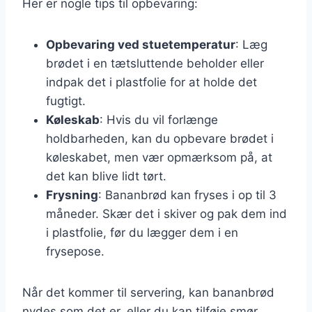
Her er nogle tips til opbevaring:
Opbevaring ved stuetemperatur
: Læg
brødet i en tætsluttende beholder eller
indpak det i plastfolie for at holde det
fugtigt.
Køleskab
: Hvis du vil forlænge
holdbarheden, kan du opbevare brødet i
køleskabet, men vær opmærksom på, at
det kan blive lidt tørt.
Frysning
: Bananbrød kan fryses i op til 3
måneder. Skær det i skiver og pak dem ind
i plastfolie, før du lægger dem i en
frysepose.
Når det kommer til servering, kan bananbrød
nydes som det er, eller du kan tilføje smør,