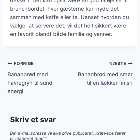
dessert. Det kan også være en god tilføjelse til
brunchbordet, hvor gæsterne kan nyde det
sammen med kaffe eller te. Uanset hvordan du
vælger at servere det, vil det helt sikkert være
en favorit blandt både familie og venner.
Indlægsnavigation
FORRIGE
NÆSTE
Bananbrød med
Bananbrød med smør
havregryn til sund
til en lækker finish
energi
Skriv et svar
Din e-mailadresse vil ikke blive publiceret.
Krævede felter
er markeret med
*