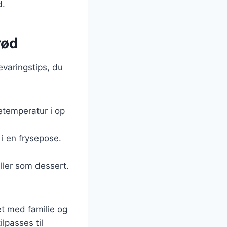
d.
rød
evaringstips, du
temperatur i op
 i en frysepose.
ller som dessert.
et med familie og
lpasses til