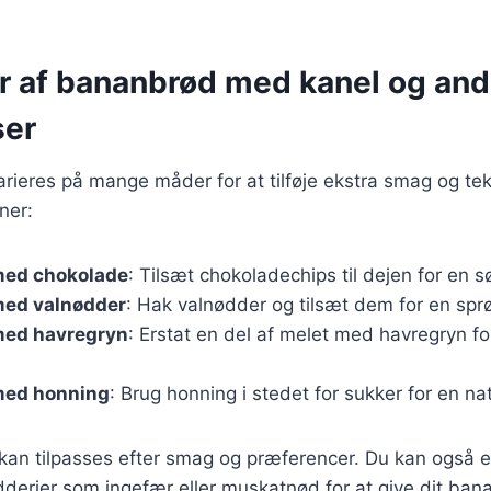
er af bananbrød med kanel og and
ser
ieres på mange måder for at tilføje ekstra smag og tek
ner:
med chokolade
: Tilsæt chokoladechips til dejen for en s
ed valnødder
: Hak valnødder og tilsæt dem for en spr
med havregryn
: Erstat en del af melet med havregryn f
med honning
: Brug honning i stedet for sukker for en na
 kan tilpasses efter smag og præferencer. Du kan også 
ydderier som ingefær eller muskatnød for at give dit ba