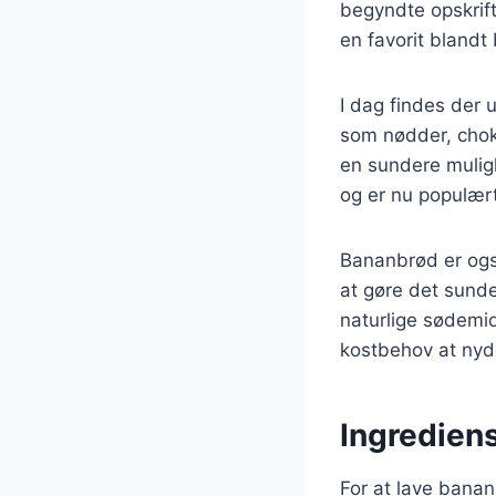
begyndte opskrif
en favorit bland
I dag findes der u
som nødder, chok
en sundere muligh
og er nu populær
Bananbrød er ogs
at gøre det sunde
naturlige sødemidl
kostbehov at ny
Ingredien
For at lave banan