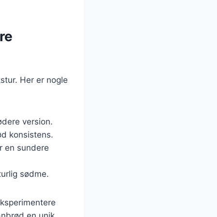
re
stur. Her er nogle
ødere version.
ød konsistens.
or en sundere
turlig sødme.
eksperimentere
nanbrød en unik