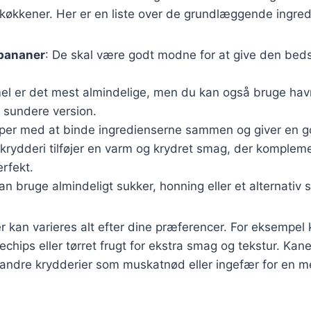
e køkkener. Her er en liste over de grundlæggende ingred
bananer
: De skal være godt modne for at give den bed
l er det mest almindelige, men du kan også bruge havr
 sundere version.
per med at binde ingredienserne sammen og giver en go
 krydderi tilføjer en varm og krydret smag, der komplem
rfekt.
an bruge almindeligt sukker, honning eller et alternativ
r kan varieres alt efter dine præferencer. For eksempel k
chips eller tørret frugt for ekstra smag og tekstur. Kan
ndre krydderier som muskatnød eller ingefær for en 