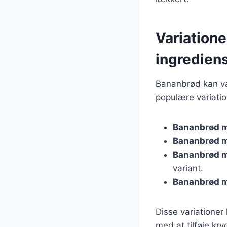
Variation
ingredien
Bananbrød kan var
populære variatio
Bananbrød 
Bananbrød m
Bananbrød 
variant.
Bananbrød 
Disse variationer
med at tilføje kr