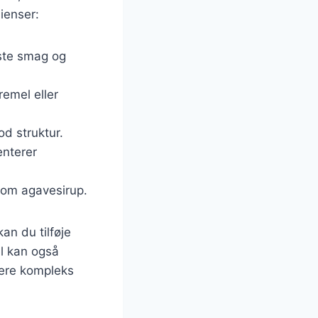
ienser:
ste smag og
emel eller
d struktur.
enterer
 som agavesirup.
an du tilføje
el kan også
mere kompleks