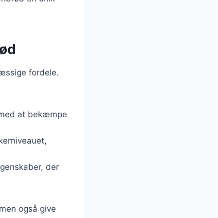
rød
æssige fordele.
er med at bekæmpe
kerniveauet,
egenskaber, der
 men også give