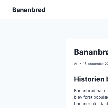
Fortsæt
Bananbrød
til
indhold
Bananbrø
Af
16. december 2
Historien
Bananbrød har en 
blev først popul
bananer på. I tak