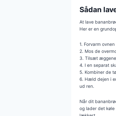
Sådan lave
At lave bananbrød
Her er en grundop
1. Forvarm ovnen 
2. Mos de overmod
3. Tilsæt æggene
4. I en separat s
5. Kombiner de tø
6. Hæld dejen i e
ud ren.
Når dit bananbrød 
og lader det køle 
lækkert.