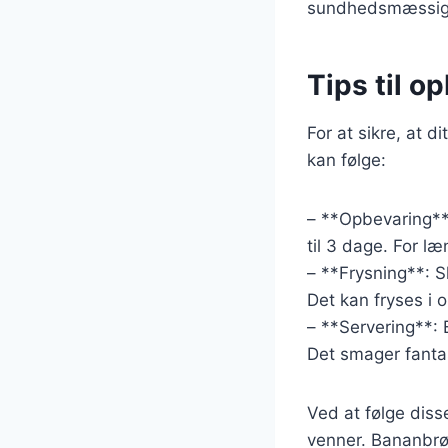
sundhedsmæssige 
Tips til o
For at sikre, at d
kan følge:
– **Opbevaring**
til 3 dage. For l
– **Frysning**: S
Det kan fryses i o
– **Servering**:
Det smager fantas
Ved at følge diss
venner. Bananbrød