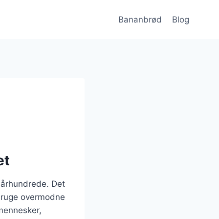
Bananbrød
Blog
g
et
. århundrede. Det
 bruge overmodne
 mennesker,