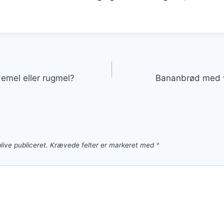
gation
mel eller rugmel?
Bananbrød med v
live publiceret.
Krævede felter er markeret med
*