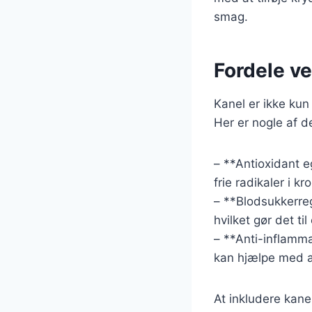
smag.
Fordele ve
Kanel er ikke ku
Her er nogle af 
– **Antioxidant 
frie radikaler i kr
– **Blodsukkerreg
hvilket gør det ti
– **Anti-inflamm
kan hjælpe med a
At inkludere kane