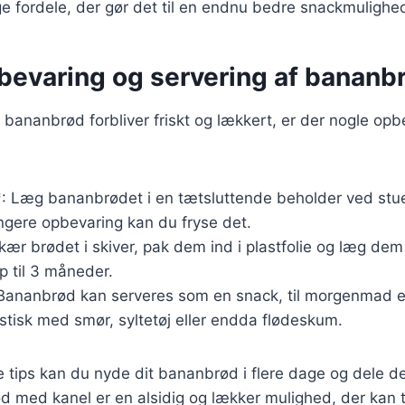
fordele, der gør det til en endnu bedre snackmulighe
pbevaring og servering af bananb
it bananbrød forbliver friskt og lækkert, er der nogle opb
: Læg bananbrødet i en tætsluttende beholder ved stue
ængere opbevaring kan du fryse det.
kær brødet i skiver, pak dem ind i plastfolie og læg dem
p til 3 måneder.
 Bananbrød kan serveres som en snack, til morgenmad e
tisk med smør, syltetøj eller endda flødeskum.
e tips kan du nyde dit bananbrød i flere dage og dele d
 med kanel er en alsidig og lækker mulighed, der kan ti