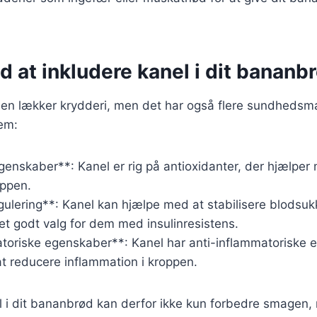
d at inkludere kanel i dit bananb
n en lækker krydderi, men det har også flere sundhedsm
dem:
egenskaber**: Kanel er rig på antioxidanter, der hjælp
oppen.
ulering**: Kanel kan hjælpe med at stabilisere blodsuk
l et godt valg for dem med insulinresistens.
atoriske egenskaber**: Kanel har anti-inflammatoriske 
t reducere inflammation i kroppen.
l i dit bananbrød kan derfor ikke kun forbedre smagen,