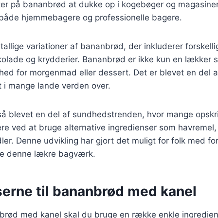
ter på bananbrød at dukke op i kogebøger og magasiner.
t både hjemmebagere og professionelle bagere.
tallige variationer af bananbrød, der inkluderer forskell
olade og krydderier. Bananbrød er ikke kun en lækker 
ed for morgenmad eller dessert. Det er blevet en del a
t i mange lande verden over.
å blevet en del af sundhedstrenden, hvor mange opskri
re ved at bruge alternative ingredienser som havremel,
er. Denne udvikling har gjort det muligt for folk med for
de denne lækre bagværk.
serne til bananbrød med kanel
brød med kanel skal du bruge en række enkle ingrediens