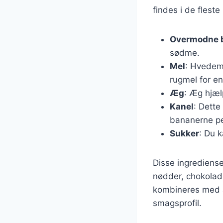
findes i de flest
Overmodne 
sødme.
Mel
: Hvedeme
rugmel for en
Æg
: Æg hjæl
Kanel
: Dette
bananerne pe
Sukker
: Du k
Disse ingrediense
nødder, chokolade
kombineres med a
smagsprofil.