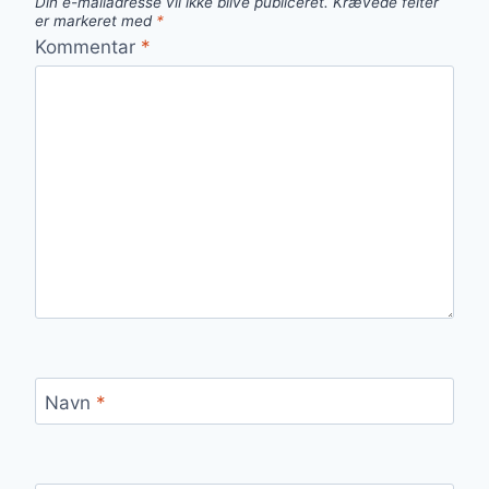
Din e-mailadresse vil ikke blive publiceret.
Krævede felter
er markeret med
*
Kommentar
*
Navn
*