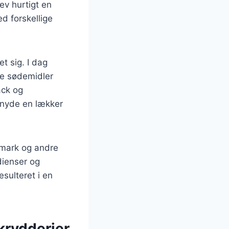
ev hurtigt en
d forskellige
t sig. I dag
ere sødemidler
ack og
 nyde en lækker
nmark og andre
dienser og
esulteret i en
krydderier