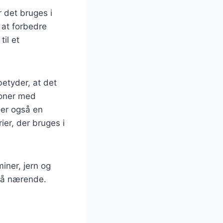
r det bruges i
 at forbedre
il et
etyder, at det
soner med
jer også en
er, der bruges i
iner, jern og
så nærende.