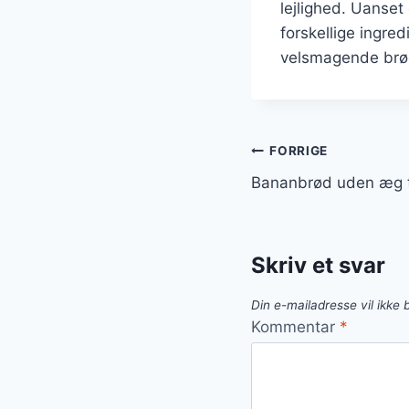
lejlighed. Uanset
forskellige ingred
velsmagende brø
Indlægsnavi
FORRIGE
Bananbrød uden æg ti
Skriv et svar
Din e-mailadresse vil ikke b
Kommentar
*