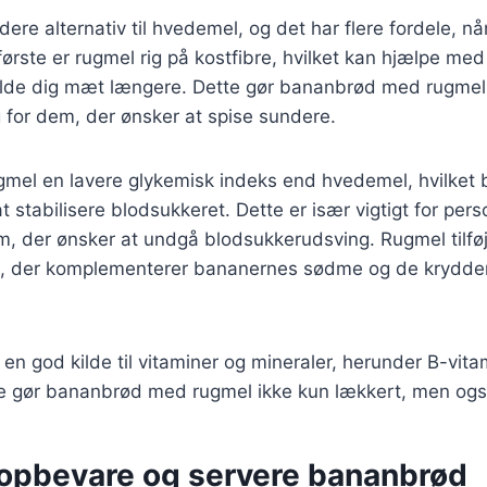
ere alternativ til hvedemel, og det har flere fordele, nå
første er rugmel rig på kostfibre, hvilket kan hjælpe med
olde dig mæt længere. Dette gør bananbrød med rugmel t
 for dem, der ønsker at spise sundere.
mel en lavere glykemisk indeks end hvedemel, hvilket b
 stabilisere blodsukkeret. Dette er især vigtigt for per
m, der ønsker at undgå blodsukkerudsving. Rugmel tilfø
 der komplementerer bananernes sødme og de krydderi
 en god kilde til vitaminer og mineraler, herunder B-vitam
e gør bananbrød med rugmel ikke kun lækkert, men og
t opbevare og servere bananbrød