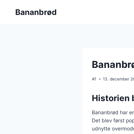
Fortsæt
Bananbrød
til
indhold
Bananbrø
Af
13. december 2
Historien
Bananbrød har en 
Det blev først po
udnytte overmodn