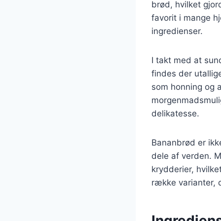
brød, hvilket gjo
favorit i mange h
ingredienser.
I takt med at sun
findes der utallig
som honning og a
morgenmadsmuligh
delikatesse.
Bananbrød er ikk
dele af verden. 
krydderier, hvilke
række varianter, d
Ingredien