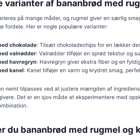
ge varianter af bananbrød med ru
rieres på mange måder, og rugmel giver en særlig sma
fordele. Her er nogle populære varianter:
med chokolade
: Tilsæt chokoladechips for en lækker de
ed valnødder
: Valnødder tilføjer en sprød tekstur og s
med havregryn
: Havregryn giver ekstra fiber og en fyldi
ed kanel
: Kanel tilføjer en varm og krydret smag, perf
an nemt tilpasses ved at justere mængden af ingrediense
givere. Det er en sjov måde at eksperimentere med opsk
ombination.
er du bananbrød med rugmel og k