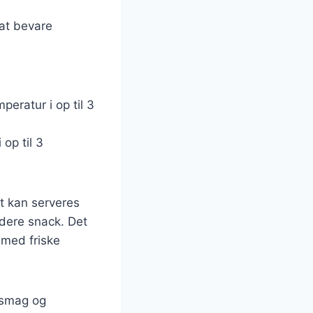
 at bevare
eratur i op til 3
op til 3
t kan serveres
ndere snack. Det
 med friske
r smag og