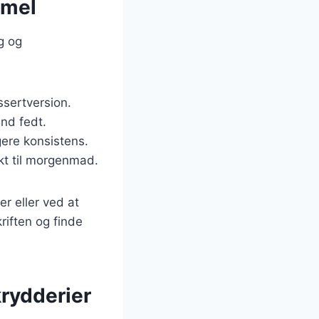
gmel
g og
ssertversion.
und fedt.
gere konsistens.
ekt til morgenmad.
r eller ved at
riften og finde
rydderier