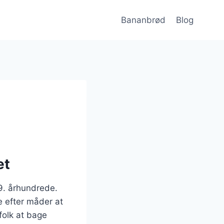
Bananbrød
Blog
et
19. århundrede.
e efter måder at
folk at bage