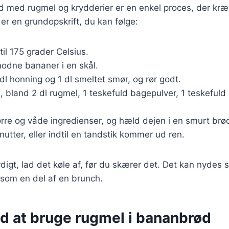
d med rugmel og krydderier er en enkel proces, der kræ
 er en grundopskrift, du kan følge:
til 175 grader Celsius.
odne bananer i en skål.
 dl honning og 1 dl smeltet smør, og rør godt.
l, bland 2 dl rugmel, 1 teskefuld bagepulver, 1 teskefuld
rre og våde ingredienser, og hæld dejen i en smurt brø
nutter, eller indtil en tandstik kommer ud ren.
digt, lad det køle af, før du skærer det. Det kan nydes s
som en del af en brunch.
ed at bruge rugmel i bananbrød