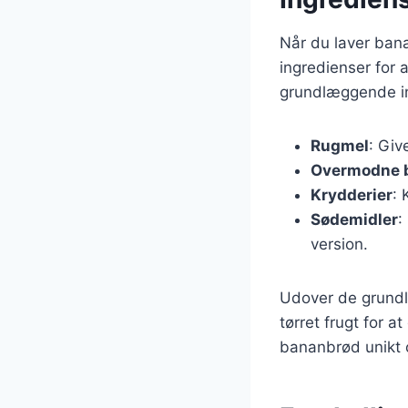
Når du laver bana
ingredienser for 
grundlæggende in
Rugmel
: Giv
Overmodne 
Krydderier
: 
Sødemidler
:
version.
Udover de grundl
tørret frugt for a
bananbrød unikt o