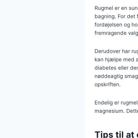
Rugmel er en sund
bagning. For det 
fordøjelsen og h
fremragende valg
Derudover har rug
kan hjælpe med at
diabetes eller de
nøddeagtig smag,
opskriften.
Endelig er rugmel
magnesium. Dett
Tips til a