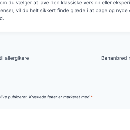
 om du vælger at lave den klassiske version eller eksp
ienser, vil du helt sikkert finde glæde i at bage og nyde
d.
gation
l allergikere
Bananbrød 
live publiceret.
Krævede felter er markeret med
*