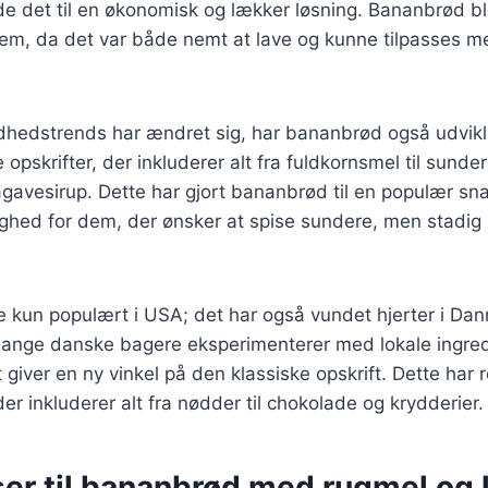
rde det til en økonomisk og lækker løsning. Bananbrød bl
jem, da det var både nemt at lave og kunne tilpasses me
dhedstrends har ændret sig, har bananbrød også udvikle
e opskrifter, der inkluderer alt fra fuldkornsmel til sund
gavesirup. Dette har gjort bananbrød til en populær sn
ed for dem, der ønsker at spise sundere, men stadig
e kun populært i USA; det har også vundet hjerter i Da
Mange danske bagere eksperimenterer med lokale ingre
t giver en ny vinkel på den klassiske opskrift. Dette har r
er inkluderer alt fra nødder til chokolade og krydderier.
ser til bananbrød med rugmel og 