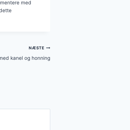
erimentere med
 dette
NÆSTE
med kanel og honning