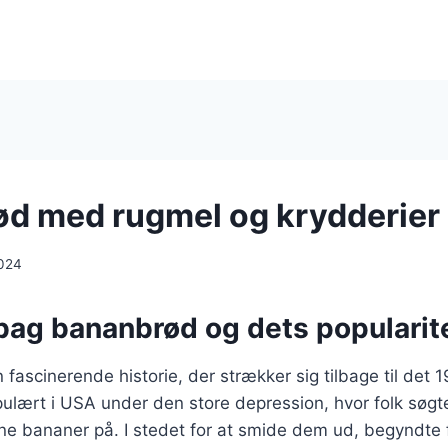
d med rugmel og krydderier
024
 bag bananbrød og dets popularit
fascinerende historie, der strækker sig tilbage til det 
pulært i USA under den store depression, hvor folk søgt
e bananer på. I stedet for at smide dem ud, begyndte 