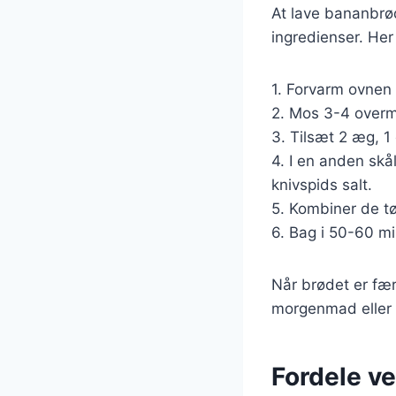
At lave bananbrø
ingredienser. Her
1. Forvarm ovnen 
2. Mos 3-4 overm
3. Tilsæt 2 æg, 1
4. I en anden skå
knivspids salt.
5. Kombiner de tø
6. Bag i 50-60 mi
Når brødet er fær
morgenmad eller 
Fordele v