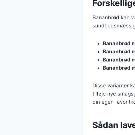
Forskelli
Bananbrød kan va
sundhedsmæssige 
Bananbrød 
Bananbrød m
Bananbrød 
Bananbrød m
Disse varianter k
tilføje nye smags
din egen favoritk
Sådan lav