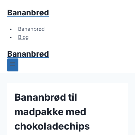
Fortsæt
Bananbrød
til
indhold
Bananbrød
Blog
Bananbrød
Bananbrød til
madpakke med
chokoladechips