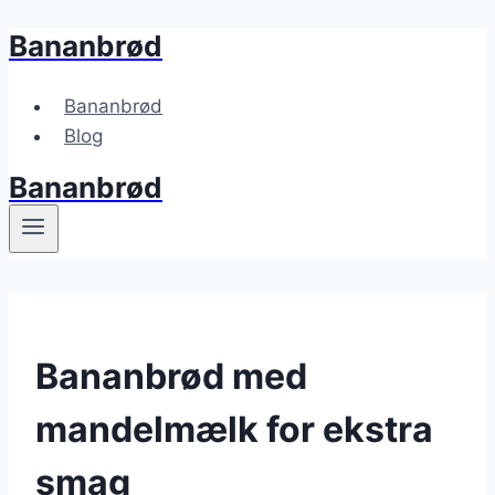
Bananbrød
Fortsæt
til
indhold
Bananbrød
Blog
Bananbrød
Bananbrød med
mandelmælk for ekstra
smag