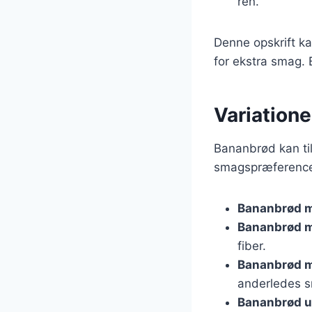
ren.
Denne opskrift ka
for ekstra smag. 
Variatione
Bananbrød kan ti
smagspræferencer
Bananbrød m
Bananbrød m
fiber.
Bananbrød m
anderledes 
Bananbrød u