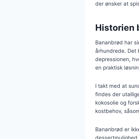
der ønsker at sp
Historien
Bananbrød har sin
århundrede. Det b
depressionen, hv
en praktisk løsn
I takt med at sun
findes der utalli
kokosolie og forsk
kostbehov, såsom 
Bananbrød er ikk
dessertmulighed.