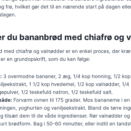
g frø, hvilket gør det til en nærende start på dagen elle
ddagen.
er du bananbrød med chiafrø og 
d med chiafrø og valnødder er en enkel proces, der kræ
 er en grundopskrift, som du kan følge:
:
3 overmodne bananer, 2 æg, 1/4 kop honning, 1/2 kop
iljeekstrakt, 1 1/2 kop hvedemel, 1/2 kop valnødder, 1/4 
epulver, 1/2 teskefuld natron, 1/2 teskefuld salt.
åde:
Forvarm ovnen til 175 grader. Mos bananerne i en s
ngen, yoghurten og vaniljeekstrakt. Bland de tørre ing
g tilsæt dem til de våde ingredienser. Rør valnødder og 
urt brødform. Bag i 50-60 minutter, eller indtil en tand