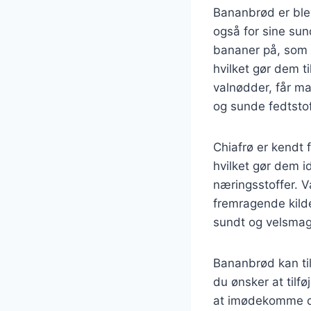
Bananbrød er blev
også for sine su
bananer på, som el
hvilket gør dem t
valnødder, får m
og sunde fedtstof
Chiafrø er kendt 
hvilket gør dem id
næringsstoffer. 
fremragende kilde
sundt og velsmage
Bananbrød kan til
du ønsker at tilf
at imødekomme din