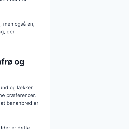
k, men også en,
ag, der
frø og
sund og lækker
gne præferencer.
, at bananbrød er
der er dette