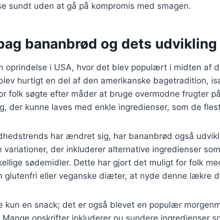
ise sundt uden at gå på kompromis med smagen.
 bag bananbrød og dets udvikling
 oprindelse i USA, hvor det blev populært i midten af d
lev hurtigt en del af den amerikanske bagetradition, i
or folk søgte efter måder at bruge overmodne frugter p
ing, der kunne laves med enkle ingredienser, som de fle
dhedstrends har ændret sig, har bananbrød også udvikle
ge variationer, der inkluderer alternative ingredienser so
ellige sødemidler. Dette har gjort det muligt for folk me
glutenfri eller veganske diæter, at nyde denne lækre d
e kun en snack; det er også blevet en populær morgen
 Mange opskrifter inkluderer nu sundere ingredienser 