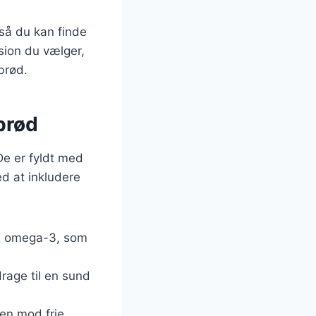
 så du kan finde
rsion du vælger,
brød.
nbrød
De er fyldt med
ed at inkludere
til omega-3, som
rage til en sund
pen mod frie