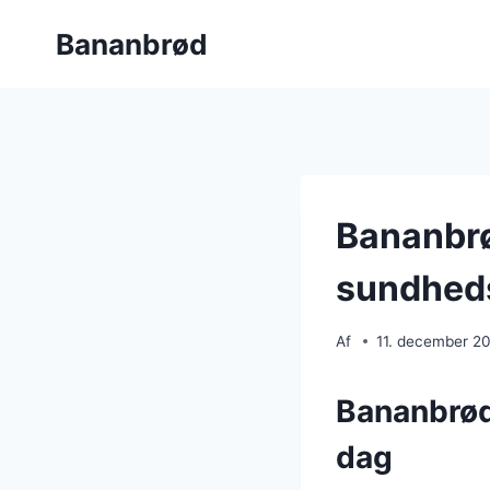
Fortsæt
Bananbrød
til
indhold
Bananbrø
sundhed
Af
11. december 2
Bananbrød
dag