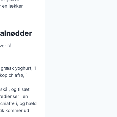
r en lækker
valnødder
ver få
 græsk yoghurt, 1
kop chiafrø, 1
kål, og tilsæt
redienser i en
chiafrø i, og hæld
stik kommer ud