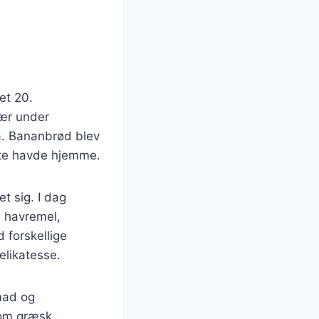
et 20.
sær under
å. Bananbrød blev
ste havde hjemme.
t sig. I dag
m havremel,
d forskellige
elikatesse.
mad og
som græsk