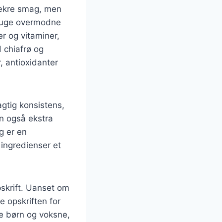
lækre smag, men
bruge overmodne
er og vitaminer,
 chiafrø og
, antioxidanter
gtig konsistens,
en også ekstra
g er en
 ingredienser et
pskrift. Uanset om
e opskriften for
de børn og voksne,