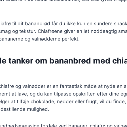
hiafrø til dit bananbrød får du ikke kun en sundere snac
smag og tekstur. Chiafrøene giver en let nøddeagtig sm
ananerne og valnødderne perfekt.
de tanker om bananbrød med chia
iafrø og valnødder er en fantastisk måde at nyde en 
nemt at lave, og du kan tilpasse opskriften efter dine e
er at tilføje chokolade, nødder eller frugt, vil du finde
redsstillende mulighed.
dhedsmæssige fordele ved bananer, chiafrø og valnød