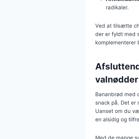
radikaler.
Ved at tilsætte c
der er fyldt med 
komplementerer b
Afslutten
valnødder
Bananbrød med ch
snack på. Det er 
Uanset om du vælg
en alsidig og tilf
Med de mange sun