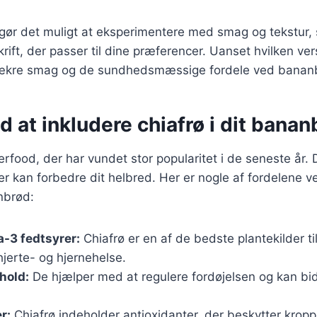
 gør det muligt at eksperimentere med smag og tekstur,
rift, der passer til dine præferencer. Uanset hvilken ve
 lækre smag og de sundhedsmæssige fordele ved banan
d at inkludere chiafrø i dit bana
erfood, der har vundet stor popularitet i de seneste år. 
er kan forbedre dit helbred. Her er nogle af fordelene v
anbrød:
-3 fedtsyrer:
Chiafrø er en af de bedste plantekilder 
 hjerte- og hjernehelse.
hold:
De hjælper med at regulere fordøjelsen og kan bid
r:
Chiafrø indeholder antioxidanter, der beskytter krop