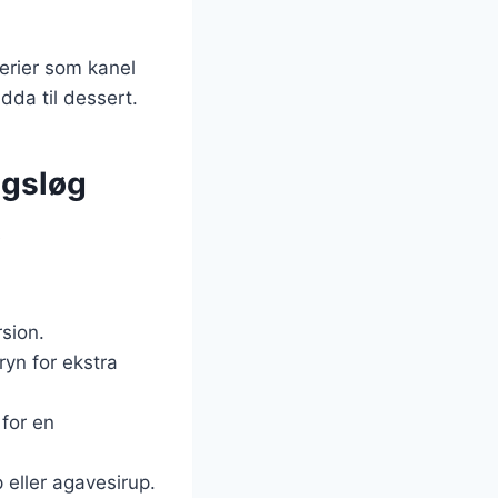
derier som kanel
dda til dessert.
agsløg
e
sion.
yn for ekstra
for en
eller agavesirup.