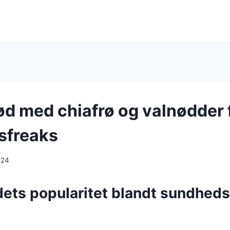
d med chiafrø og valnødder 
sfreaks
024
ets popularitet blandt sundheds