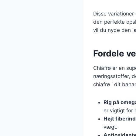
Disse variationer
den perfekte opsk
vil du nyde den
Fordele ve
Chiafrø er en sup
næringsstoffer, d
chiafrø i dit ban
Rig på omega
er vigtigt for
Højt fiberind
vægt.
Antioxidante