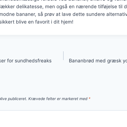
lækker delikatesse, men også en nærende tilføjelse til 
odne bananer, så prøv at lave dette sundere alternativ t
sikkert blive en favorit i dit hjem!
gation
er for sundhedsfreaks
Bananbrød med græsk yog
live publiceret.
Krævede felter er markeret med
*