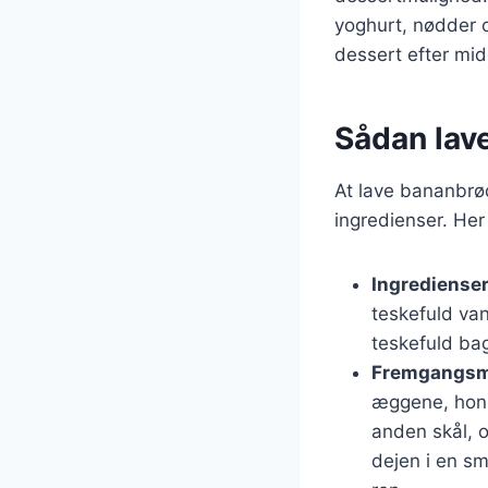
yoghurt, nødder o
dessert efter mi
Sådan lav
At lave bananbrø
ingredienser. Her
Ingredienser
teskefuld van
teskefuld bag
Fremgangsm
æggene, honni
anden skål, o
dejen i en sm