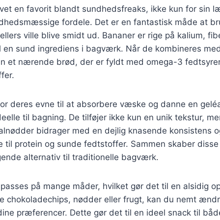
et en favorit blandt sundhedsfreaks, ikke kun for sin 
ndhedsmæssige fordele. Det er en fantastisk måde at 
lers ville blive smidt ud. Bananer er rige på kalium, fib
il en sund ingrediens i bagværk. Når de kombineres med
an et nærende brød, der er fyldt med omega-3 fedtsyrer
fer.
for deres evne til at absorbere væske og danne en geléa
eelle til bagning. De tilføjer ikke kun en unik tekstur, m
Valnødder bidrager med en dejlig knasende konsistens o
 til protein og sunde fedtstoffer. Sammen skaber disse
nde alternativ til traditionelle bagværk.
passes på mange måder, hvilket gør det til en alsidig o
øje chokoladechips, nødder eller frugt, kan du nemt ændr
e præferencer. Dette gør det til en ideel snack til bå