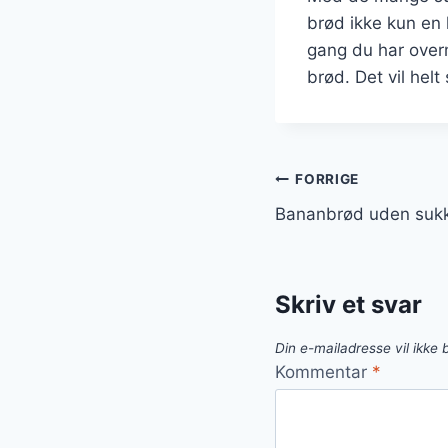
brød ikke kun en 
gang du har overm
brød. Det vil helt 
Indlægsnavi
FORRIGE
Bananbrød uden sukk
Skriv et svar
Din e-mailadresse vil ikke b
Kommentar
*