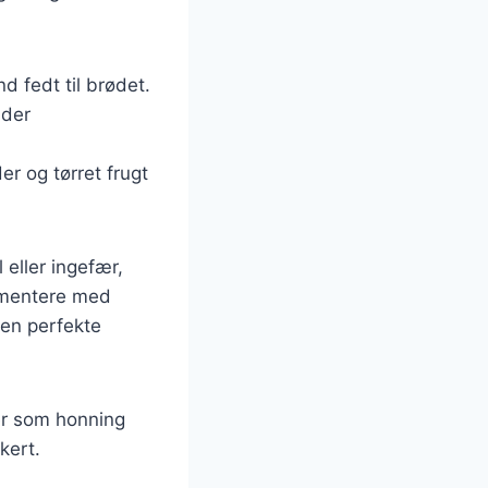
nd fedt til brødet.
 der
er og tørret frugt
 eller ingefær,
rimentere med
den perfekte
er som honning
kert.