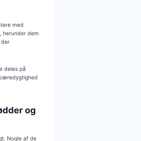
entere med
ød, herunder dem
 der
e deles på
å bæredygtighed
ødder og
gt. Nogle af de