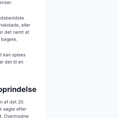
enser.
edsbevidste
hokolade, eller
 er det nemt at
e bagere.
t kan spises
r det til en
oprindelse
n af det 20.
k søgte efter
st. Overmodne