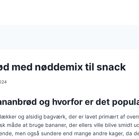
d med nøddemix til snack
024
ananbrød og hvorfor er det popul
lækker og alsidig bagværk, der er lavet primært af ov
isk måde at bruge bananer, der ellers ville blive smidt 
ende, men også sundere end mange andre kager, da det