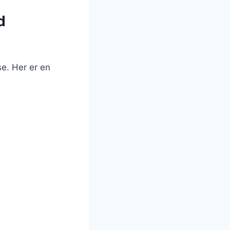
d
e. Her er en