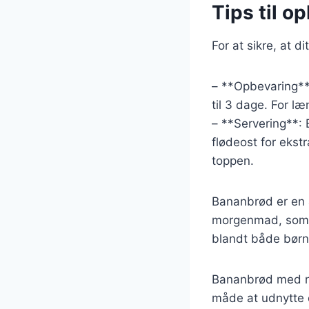
Tips til o
For at sikre, at d
– **Opbevaring**
til 3 dage. For l
– **Servering**: 
flødeost for ekst
toppen.
Bananbrød er en al
morgenmad, som en
blandt både børn
Bananbrød med nø
måde at udnytte 