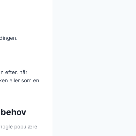
ndingen.
 efter, når
kken eller som en
stbehov
r nogle populære