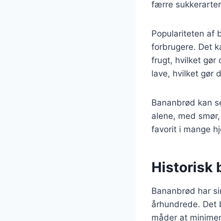
færre sukkerarter
Populariteten af 
forbrugere. Det k
frugt, hvilket gø
lave, hvilket gør
Bananbrød kan se
alene, med smør, 
favorit i mange h
Historisk
Bananbrød har sin
århundrede. Det b
måder at minimer