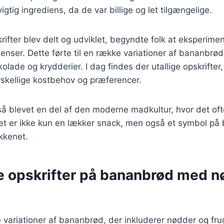
gtig ingrediens, da de var billige og let tilgængelige.
krifter blev delt og udviklet, begyndte folk at eksperim
dienser. Dette førte til en række variationer af bananbr
lade og krydderier. I dag findes der utallige opskrifter,
kellige kostbehov og præferencer.
å blevet en del af den moderne madkultur, hvor det oft
Det er ikke kun en lækker snack, men også et symbol p
økkenet.
ge opskrifter på bananbrød med n
variationer af bananbrød, der inkluderer nødder og fru