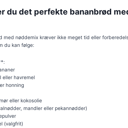
er du det perfekte bananbrød me
d med nøddemix kræver ikke meget tid eller forberedels
m du kan følge:
**:
ananer
 eller havremel
ler honning
mør eller kokosolie
valnødder, mandler eller pekannødder)
epulver
 (valgfrit)