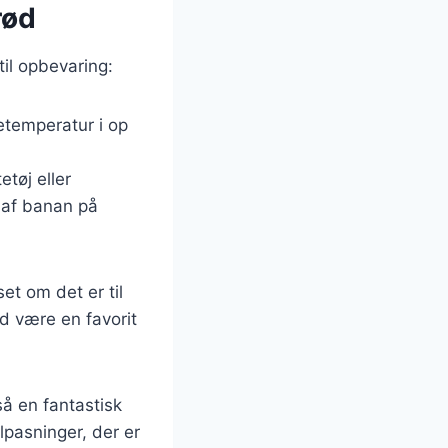
rød
til opbevaring:
temperatur i op
tøj eller
r af banan på
et om det er til
d være en favorit
å en fantastisk
pasninger, der er