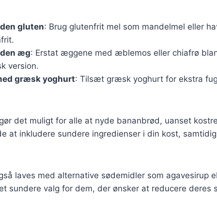
den gluten
: Brug glutenfrit mel som mandelmel eller ha
rit.
uden æg
: Erstat æggene med æblemos eller chiafrø bl
k version.
ed græsk yoghurt
: Tilsæt græsk yoghurt for ekstra fu
 gør det muligt for alle at nyde bananbrød, uanset kostres
e at inkludere sundere ingredienser i din kost, samtidi
så laves med alternative sødemidler som agavesirup el
il et sundere valg for dem, der ønsker at reducere deres 