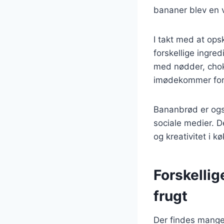
bananer blev en vi
I takt med at ops
forskellige ingre
med nødder, choko
imødekommer fors
Bananbrød er ogs
sociale medier. 
og kreativitet i k
Forskelli
frugt
Der findes mange 