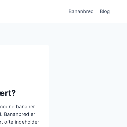
Bananbrød
Blog
ært?
ermodne bananer.
ud. Bananbrød er
 ofte indeholder