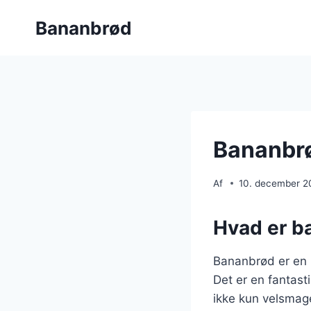
Fortsæt
Bananbrød
til
indhold
Bananbrø
Af
10. december 2
Hvad er b
Bananbrød er en 
Det er en fantast
ikke kun velsmag