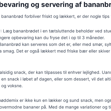
pbevaring og servering af bananb
it bananbrød forbliver friskt og lækkert, er der nogle tips 
: Læg bananbrødet i en tætsluttende beholder ved stue
ængere opbevaring kan du fryse det i op til 3 måneder.
Bananbrød kan serveres som det er, eller med smør, sylte
ra smag. Det er også lækkert med friske bær eller skive
sidig snack, der kan tilpasses til enhver lejlighed. Uans
 snack i løbet af dagen, eller som dessert, vil det alti
 og voksne.
ddemix er ikke kun en lækker og sund snack, men ogs
overmodne bananer på. Med de mange variationer og til