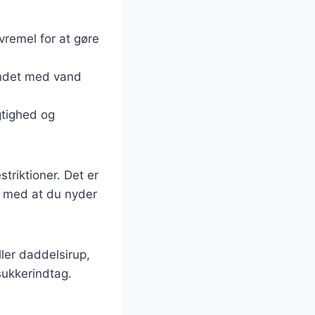
vremel for at gøre
andet med vand
gtighed og
triktioner. Det er
g med at du nyder
ler daddelsirup,
sukkerindtag.