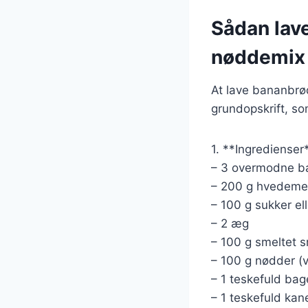
Sådan lav
nøddemix
At lave bananbrø
grundopskrift, so
1. **Ingredienser
– 3 overmodne b
– 200 g hvedemel
– 100 g sukker el
– 2 æg
– 100 g smeltet s
– 100 g nødder (
– 1 teskefuld bag
– 1 teskefuld kanel