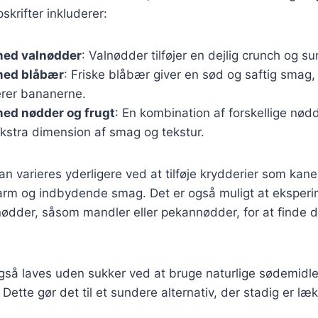
krifter inkluderer:
ed valnødder
: Valnødder tilføjer en dejlig crunch og su
med blåbær
: Friske blåbær giver en sød og saftig smag,
rer bananerne.
ed nødder og frugt
: En kombination af forskellige nødd
kstra dimension af smag og tekstur.
an varieres yderligere ved at tilføje krydderier som kanel
 varm og indbydende smag. Det er også muligt at ekspe
 nødder, såsom mandler eller pekannødder, for at finde 
så laves uden sukker ved at bruge naturlige sødemidl
 Dette gør det til et sundere alternativ, der stadig er læk