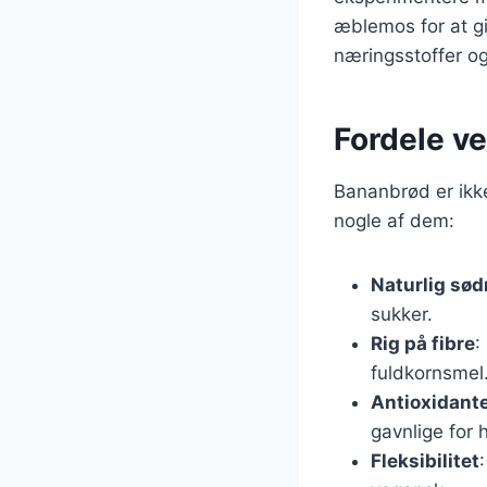
æblemos for at gi
næringsstoffer og 
Fordele v
Bananbrød er ikk
nogle af dem:
Naturlig sø
sukker.
Rig på fibre
:
fuldkornsmel
Antioxidant
gavnlige for 
Fleksibilitet