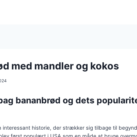
ød med mandler og kokos
024
bag bananbrød og dets popularite
interessant historie, der strækker sig tilbage til begyn
blev først populært i USA som en måde at bruge overm