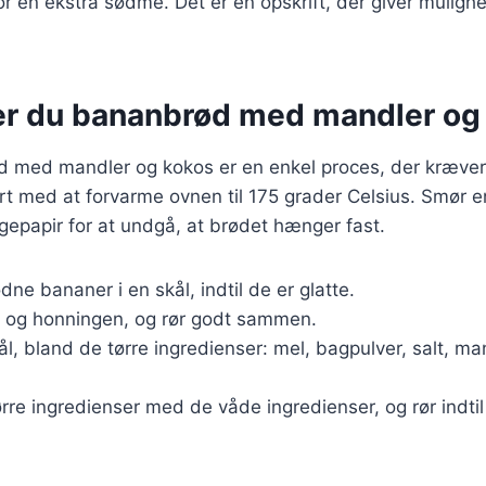
r en ekstra sødme. Det er en opskrift, der giver mulighed
er du bananbrød med mandler og
d med mandler og kokos er en enkel proces, der kræver
rt med at forvarme ovnen til 175 grader Celsius. Smør e
papir for at undgå, at brødet hænger fast.
ne bananer i en skål, indtil de er glatte.
 og honningen, og rør godt sammen.
kål, bland de tørre ingredienser: mel, bagpulver, salt, ma
rre ingredienser med de våde ingredienser, og rør indtil 