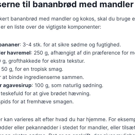
serne til bananbrød med mandler
ækkert bananbrød med mandler og kokos, skal du bruge 
 er en liste over de vigtigste komponenter:
bananer
: 3-4 stk. for at sikre sødme og fugtighed.
ler havremel
: 250 g, afhængigt af din præference for m
0 g, grofthakkede for ekstra tekstur.
: 50 g, for en tropisk smag.
for at binde ingredienserne sammen.
r agavesirup
: 100 g, som naturlig sødning.
1 teskefuld for at give brødet hævning.
vspids for at fremhæve smagen.
r kan varieres alt efter hvad du har hjemme. For eksem
der eller pekannødder i stedet for mandler, eller tilsæ