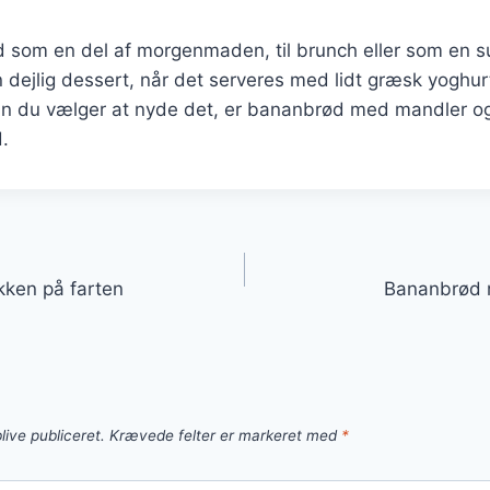
 som en del af morgenmaden, til brunch eller som en s
dejlig dessert, når det serveres med lidt græsk yoghurt
an du vælger at nyde det, er bananbrød med mandler o
.
gation
kken på farten
Bananbrød m
live publiceret.
Krævede felter er markeret med
*