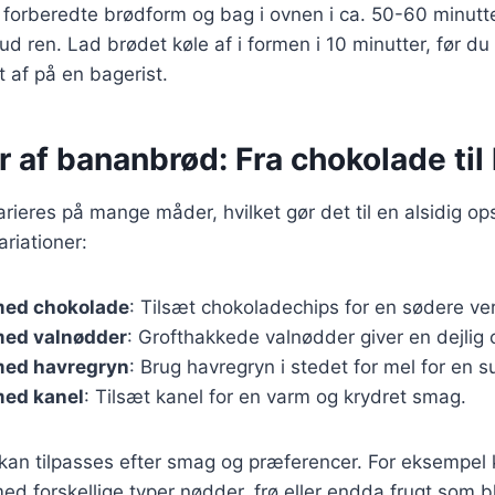
forberedte brødform og bag i ovnen i ca. 50-60 minutter,
d ren. Lad brødet køle af i formen i 10 minutter, før du
t af på en bagerist.
r af bananbrød: Fra chokolade til
ieres på mange måder, hvilket gør det til en alsidig opsk
riationer:
med chokolade
: Tilsæt chokoladechips for en sødere ver
ed valnødder
: Grofthakkede valnødder giver en dejlig 
med havregryn
: Brug havregryn i stedet for mel for en s
ed kanel
: Tilsæt kanel for en varm og krydret smag.
 kan tilpasses efter smag og præferencer. For eksempel
d forskellige typer nødder, frø eller endda frugt som b