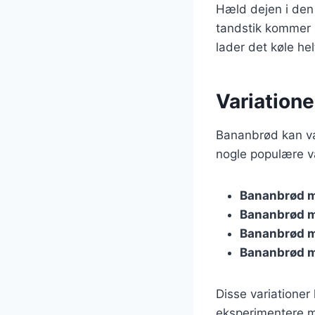
Hæld dejen i den 
tandstik kommer u
lader det køle hel
Variatione
Bananbrød kan var
nogle populære va
Bananbrød 
Bananbrød m
Bananbrød 
Bananbrød m
Disse variationer
eksperimentere me