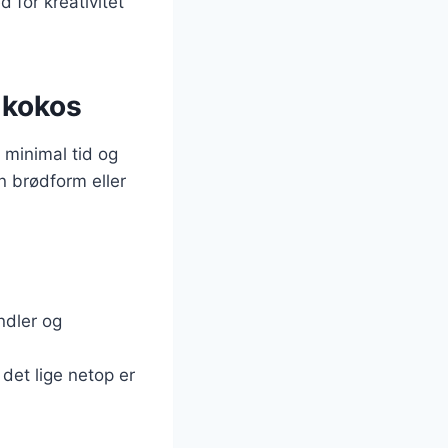
 for kreativitet
 kokos
 minimal tid og
n brødform eller
ndler og
det lige netop er