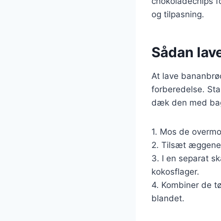
chokoladechips fo
og tilpasning.
Sådan lav
At lave bananbrø
forberedelse. Sta
dæk den med bage
1. Mos de overmod
2. Tilsæt æggene
3. I en separat s
kokosflager.
4. Kombiner de tø
blandet.