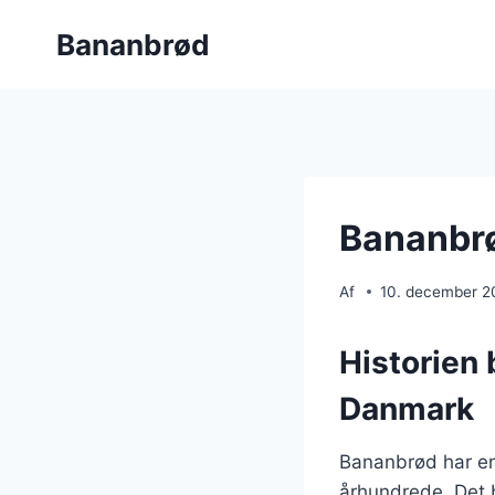
Fortsæt
Bananbrød
til
indhold
Bananbr
Af
10. december 2
Historien 
Danmark
Bananbrød har en 
århundrede. Det 