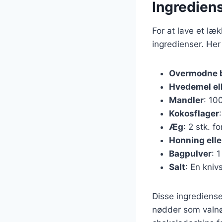
Ingredien
For at lave et l
ingredienser. Her
Overmodne 
Hvedemel el
Mandler
: 10
Kokosflager
Æg
: 2 stk. 
Honning elle
Bagpulver
: 
Salt
: En kni
Disse ingrediense
nødder som valnød