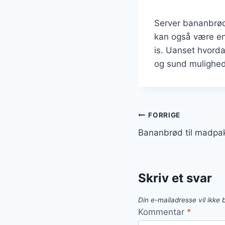
Server bananbrød
kan også være en 
is. Uanset hvord
og sund mulighed
Indlægsnavi
FORRIGE
Bananbrød til madpa
Skriv et svar
Din e-mailadresse vil ikke b
Kommentar
*