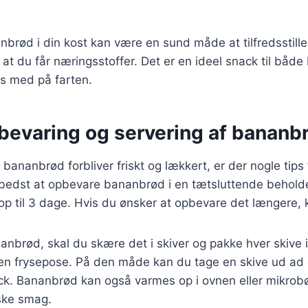
nbrød i din kost kan være en sund måde at tilfredsstill
at du får næringsstoffer. Det er en ideel snack til både
s med på farten.
pbevaring og servering af bananb
it bananbrød forbliver friskt og lækkert, er der nogle tips
r bedst at opbevare bananbrød i en tætsluttende behold
op til 3 dage. Hvis du ønsker at opbevare det længere, 
anbrød, skal du skære det i skiver og pakke hver skive ind
en frysepose. På den måde kan du tage en skive ud ad
nack. Bananbrød kan også varmes op i ovnen eller mikrob
iske smag.