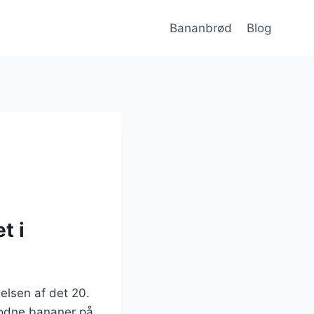
Bananbrød
Blog
t i
delsen af det 20.
odne bananer på,