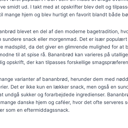
live smidt ud. I takt med at opskrifter blev delt og tilpass
il mange hjem og blev hurtigt en favorit blandt både b
anbrød blevet en del af den moderne bagetradition, hvo
n sundere snack eller morgenmad. Det er især populært
e madspild, da det giver en glimrende mulighed for at 
 modne til at spise rå. Bananbrød kan varieres på utallig
idig opskrift, der kan tilpasses forskellige smagspræferen
 mange varianter af bananbrød, herunder dem med nødd
erier. Det er ikke kun en lækker snack, men også en sun
at undgå sukker og forarbejdede ingredienser. Bananbrø
 mange danske hjem og caféer, hvor det ofte serveres s
er som en eftermiddagssnack.