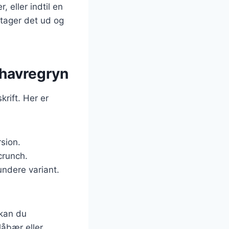
 eller indtil en
 tager det ud og
 havregryn
rift. Her er
sion.
crunch.
undere variant.
 kan du
låbær eller