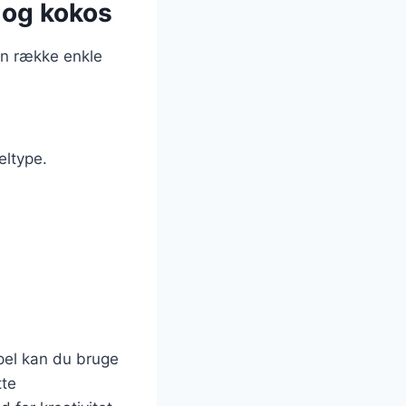
 og kokos
en række enkle
eltype.
pel kan du bruge
tte