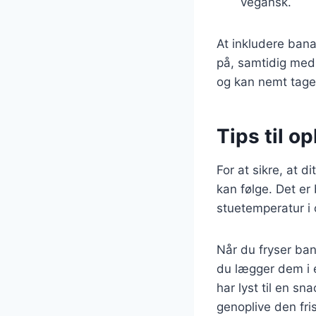
vegansk.
At inkludere bana
på, samtidig med 
og kan nemt tage
Tips til o
For at sikre, at d
kan følge. Det e
stuetemperatur i 
Når du fryser ban
du lægger dem i 
har lyst til en s
genoplive den fr