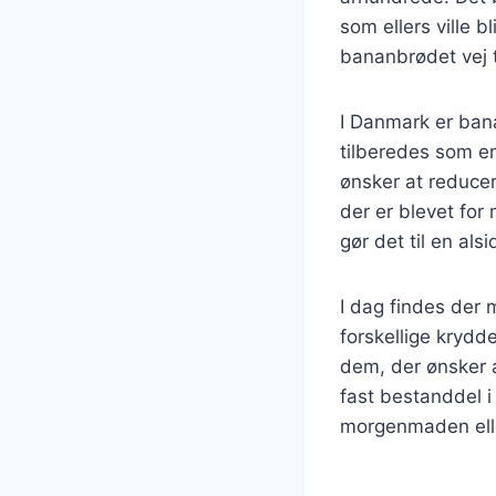
som ellers ville b
bananbrødet vej t
I Danmark er ban
tilberedes som e
ønsker at reducer
der er blevet for
gør det til en als
I dag findes der
forskellige krydd
dem, der ønsker 
fast bestanddel i
morgenmaden ell