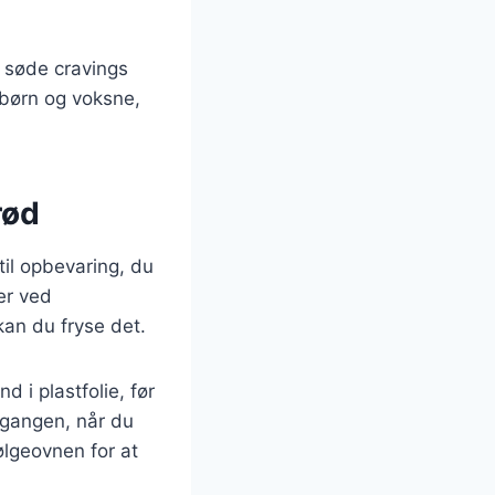
e søde cravings
 børn og voksne,
rød
 til opbevaring, du
er ved
kan du fryse det.
 i plastfolie, før
 gangen, når du
ølgeovnen for at