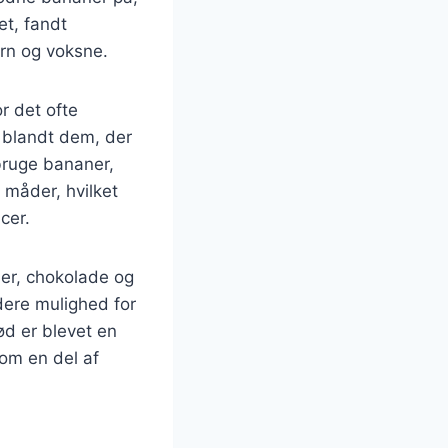
et, fandt
ørn og voksne.
r det ofte
 blandt dem, der
bruge bananer,
e måder, hvilket
cer.
er, chokolade og
dere mulighed for
d er blevet en
om en del af