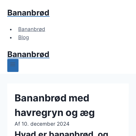
Fortsæt
Bananbrød
til
indhold
Bananbrød
Blog
Bananbrød
Bananbrød med
havregryn og æg
Af
10. december 2024
Hvad er bananbrød, og