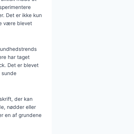
ksperimentere
. Det er ikke kun
le være blevet
 sundhedstrends
re har taget
k. Det er blevet
g sunde
skrift, der kan
e, nødder eller
er en af grundene