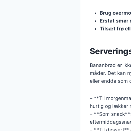
Brug overmo
Erstat smør 
Tilsæt frø el
Serverings
Bananbrød er ikk
måder. Det kan n
eller endda som d
– **Til morgenma
hurtig og lækker
– **Som snack**:
eftermiddagssnac
– **Til dessert*