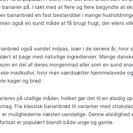
bananer på. I takt med at flere og flere begyndte at e
lev bananbrød en fast bestanddel i mange husholdninger
men også en sund måde at få brugt frugt, der ellers vil
nanbrød også vundet indpas, især i de senere år, hvor
ulært at bage med naturlige ingredienser. Mange danske
g som en del af deres morgenmad eller som en sund snac
anske madkultur, hvor man værdsætter hjemmelavede o
øbte kager og brød.
eres på utallige måder, hvilket gør det til en alsidig op
smag. Fra klassisk bananbrød til varianter med chokolad
, er mulighederne næsten uendelige. Denne alsidighed 
 fortsat er populært blandt både unge og gamle.