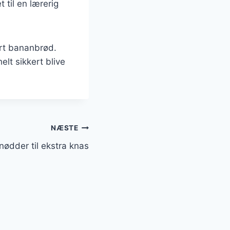
 til en lærerig
rt bananbrød.
lt sikkert blive
NÆSTE
ødder til ekstra knas