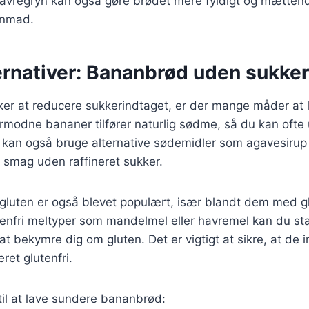
avregryn kan også gøre brødet mere fyldigt og mættende
enmad.
ernativer: Bananbrød uden sukker
ker at reducere sukkerindtaget, er der mange måder at
modne bananer tilfører naturlig sødme, så du kan ofte 
 kan også bruge alternative sødemidler som agavesirup 
d smag uden raffineret sukker.
luten er også blevet populært, især blandt dem med gl
tenfri meltyper som mandelmel eller havremel kan du st
 bekymre dig om gluten. Det er vigtigt at sikre, at de i
eret glutenfri.
 til at lave sundere bananbrød: