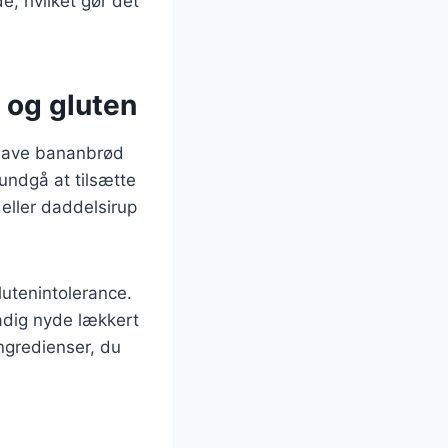
, hvilket gør det
 og gluten
 lave bananbrød
undgå at tilsætte
eller daddelsirup
utenintolerance.
adig nyde lækkert
ngredienser, du