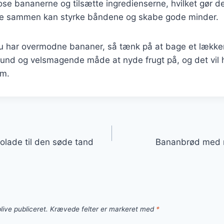
e bananerne og tilsætte ingredienserne, hvilket gør det
ge sammen kan styrke båndene og skabe gode minder.
 har overmodne bananer, så tænk på at bage et lække
sund og velsmagende måde at nyde frugt på, og det vil he
em.
gation
lade til den søde tand
Bananbrød med n
live publiceret.
Krævede felter er markeret med
*