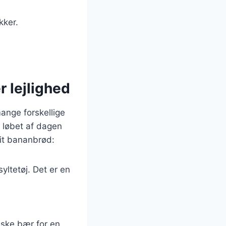
kker.
 lejlighed
ange forskellige
 løbet af dagen
dit bananbrød:
ltetøj. Det er en
iske bær for en