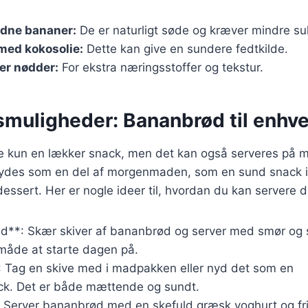
dne bananer:
De er naturligt søde og kræver mindre su
med kokosolie:
Dette kan give en sundere fedtkilde.
ler nødder:
For ekstra næringsstoffer og tekstur.
muligheder: Bananbrød til enhver
e kun en lækker snack, men det kan også serveres på m
ydes som en del af morgenmaden, som en sund snack i
essert. Her er nogle ideer til, hvordan du kan servere 
d**: Skær skiver af bananbrød og server med smør og sy
 måde at starte dagen på.
 Tag en skive med i madpakken eller nyd det som en
k. Det er både mættende og sundt.
*: Server bananbrød med en skefuld græsk yoghurt og fr