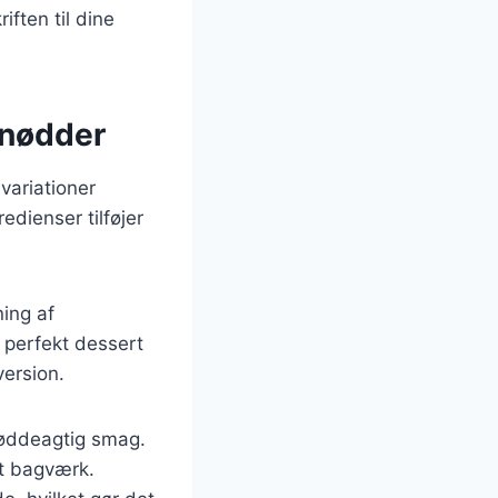
ften til dine
 nødder
variationer
dienser tilføjer
ing af
n perfekt dessert
ersion.
nøddeagtig smag.
it bagværk.