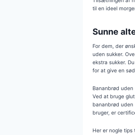
Tilsætningen af h
til en ideel morg
Sunne alt
For dem, der øns
uden sukker. Over
ekstra sukker. Du
for at give en sø
Bananbrød uden g
Ved at bruge glu
bananbrød uden at
bruger, er certific
Her er nogle tips