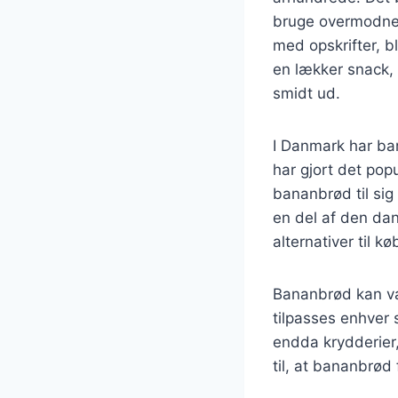
bruge overmodne 
med opskrifter, b
en lækker snack, 
smidt ud.
I Danmark har ba
har gjort det pop
bananbrød til si
en del af den d
alternativer til k
Bananbrød kan vari
tilpasses enhver 
endda krydderier
til, at bananbrød