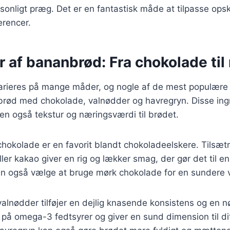
onligt præg. Det er en fantastisk måde at tilpasse opskri
rencer.
r af bananbrød: Fra chokolade til
rieres på mange måder, og nogle af de mest populære 
rød med chokolade, valnødder og havregryn. Disse ingre
n også tekstur og næringsværdi til brødet.
okolade er en favorit blandt chokoladeelskere. Tilsætn
ler kakao giver en rig og lækker smag, der gør det til e
kan også vælge at bruge mørk chokolade for en sundere v
lnødder tilføjer en dejlig knasende konsistens og en 
 på omega-3 fedtsyrer og giver en sund dimension til d