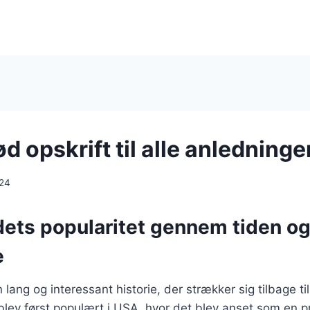
 opskrift til alle anledninge
024
ets popularitet gennem tiden og
e
ang og interessant historie, der strækker sig tilbage til
lev først populært i USA, hvor det blev anset som en p