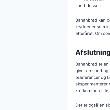
sund dessert.
Bananbrød kan ogs
krydderier som ka
efteråret. Om som
Afslutnin
Bananbrød er en 
giver en sund og 
præferencer og k
eksperimenterer m
kærkommen tilføje
Det er også en s