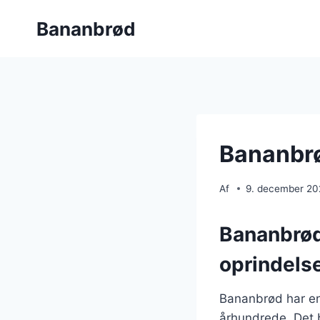
Fortsæt
Bananbrød
til
indhold
Bananbrød
Af
9. december 2
Bananbrød
oprindels
Bananbrød har en l
århundrede. Det b