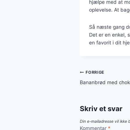
hjælpe med at mos
oplevelse. At ba
Så næste gang du
Det er en enkel, 
en favorit i dit hj
Indlægsnavi
FORRIGE
Bananbrød med choko
Skriv et svar
Din e-mailadresse vil ikke b
Kommentar
*