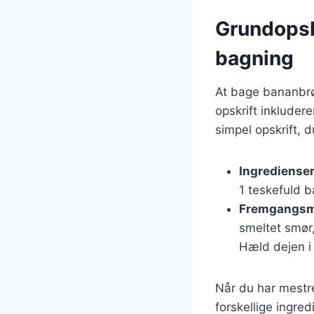
Grundopskr
bagning
At bage bananbrø
opskrift inkluder
simpel opskrift, d
Ingredienser
1 teskefuld b
Fremgangsm
smeltet smør,
Hæld dejen i
Når du har mestr
forskellige ingred