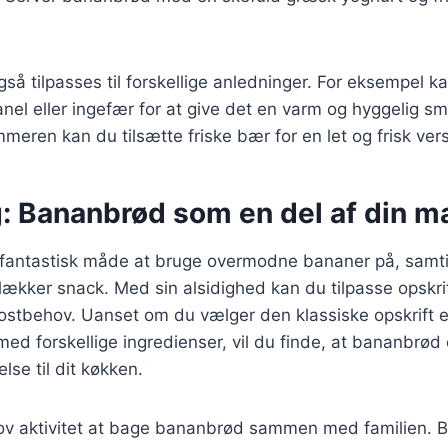
å tilpasses til forskellige anledninger. For eksempel kan
nel eller ingefær for at give det en varm og hyggelig sma
meren kan du tilsætte friske bær for en let og frisk vers
g: Bananbrød som en del af din m
fantastisk måde at bruge overmodne bananer på, samti
lækker snack. Med sin alsidighed kan du tilpasse opskrif
ostbehov. Uanset om du vælger den klassiske opskrift e
ed forskellige ingredienser, vil du finde, at bananbrød 
lse til dit køkken.
jov aktivitet at bage bananbrød sammen med familien. 