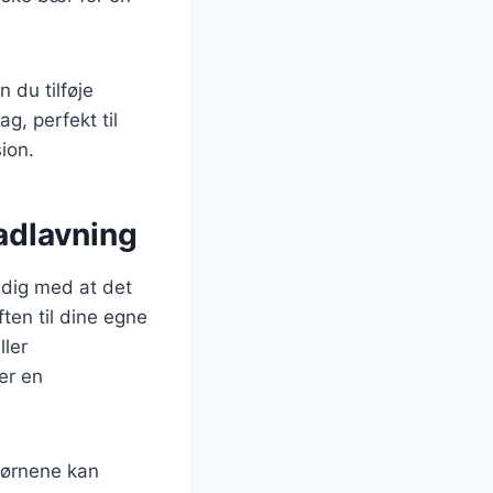
 du tilføje
g, perfekt til
ion.
adlavning
dig med at det
ten til dine egne
ller
er en
Børnene kan