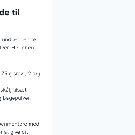
e til
 grundlæggende
ver. Her er en
 75 g smør, 2 æg,
kål, tilsæt
g bagepulver.
sperimentere med
 at give dit