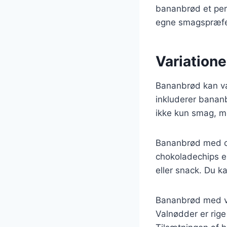
bananbrød et pers
egne smagspræfe
Variatione
Bananbrød kan va
inkluderer bananb
ikke kun smag, me
Bananbrød med ch
chokoladechips el
eller snack. Du 
Bananbrød med va
Valnødder er rige