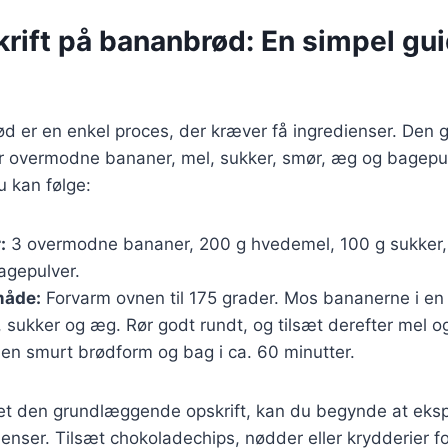
ift på bananbrød: En simpel guid
d er en enkel proces, der kræver få ingredienser. Den
er overmodne bananer, mel, sukker, smør, æg og bagepul
u kan følge:
:
3 overmodne bananer, 200 g hvedemel, 100 g sukker,
agepulver.
åde:
Forvarm ovnen til 175 grader. Mos bananerne i en s
 sukker og æg. Rør godt rundt, og tilsæt derefter mel o
 en smurt brødform og bag i ca. 60 minutter.
et den grundlæggende opskrift, kan du begynde at ek
ienser. Tilsæt chokoladechips, nødder eller krydderier for