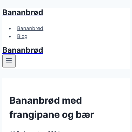
Bananbrød
Fortsæt
til
indhold
Bananbrød
Blog
Bananbrød
Bananbrød med
frangipane og bær